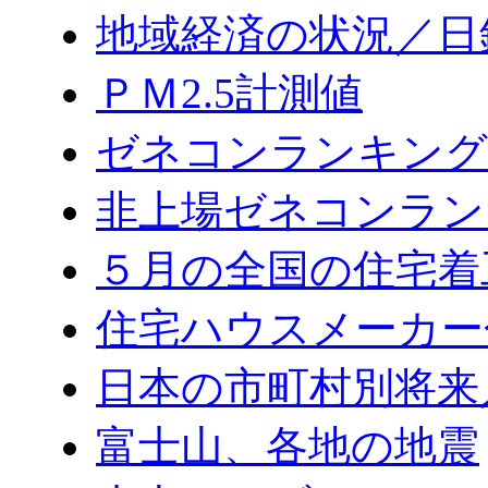
地域経済の状況／日
ＰＭ2.5計測値
ゼネコンランキング2
非上場ゼネコンラン
５月の全国の住宅着
住宅ハウスメーカー
日本の市町村別将来
富士山、各地の地震