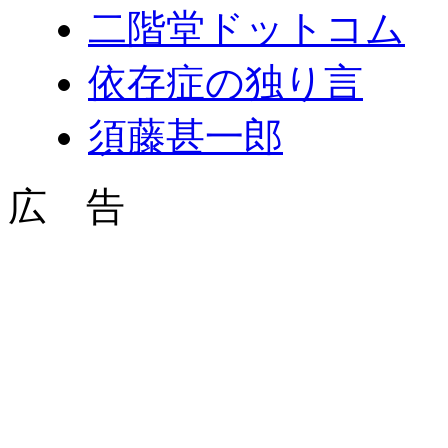
二階堂ドットコム
依存症の独り言
須藤甚一郎
広 告