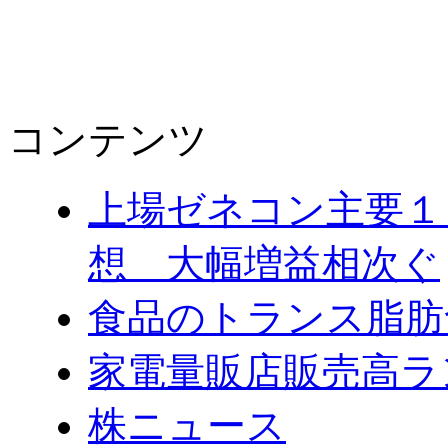
コンテンツ
上場ゼネコン主要１
想 大幅増益相次ぐ
食品のトランス脂肪
家電量販店販売高ラ
株ニュース