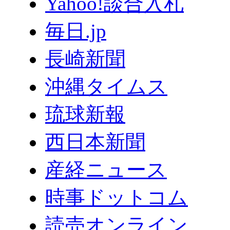
Yahoo!談合入札
毎日.jp
長崎新聞
沖縄タイムス
琉球新報
西日本新聞
産経ニュース
時事ドットコム
読売オンライン