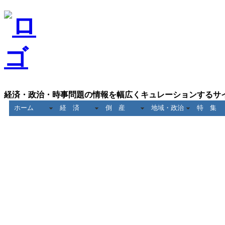
経済・政治・時事問題の情報を幅広くキュレーションするサ
ホーム
経 済
倒 産
地域・政治
特 集