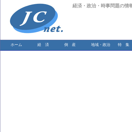
経済・政治・時事問題の情
ホーム
経 済
倒 産
地域・政治
特 集