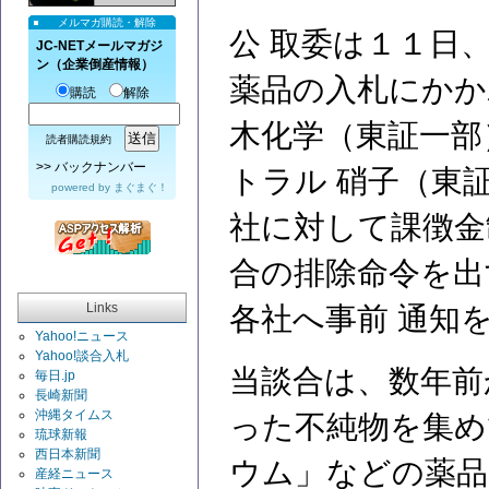
メルマガ購読・解除
公 取委は１１日
JC-NETメールマガジ
ン（企業倒産情報）
薬品の入札にかか
購読
解除
木化学（東証一部
読者購読規約
>>
バックナンバー
トラル 硝子（東
powered by
まぐまぐ！
社に対して課徴金
合の排除命令を出
Links
各社へ事前 通知
Yahoo!ニュース
Yahoo!談合入札
当談合は、数年前
毎日.jp
長崎新聞
沖縄タイムス
った不純物を集め
琉球新報
西日本新聞
ウム」などの薬品
産経ニュース