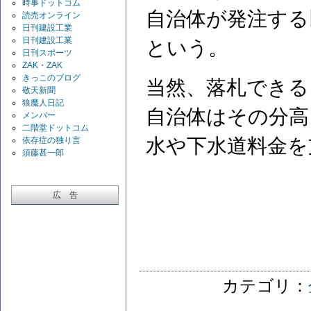
時事ドットコム
自治体が発注する
読売オンライン
日刊建設工業
日刊建設工業
という。
日刊スポーツ
ZAK・ZAK
きっこのブログ
当然、落札できる
敬天新聞
狼魔人日記
自治体はその分高
メンバー
二階堂ドットコム
水や下水道料金を
依存症の独り言
須藤甚一郎
広 告
カテゴリ：