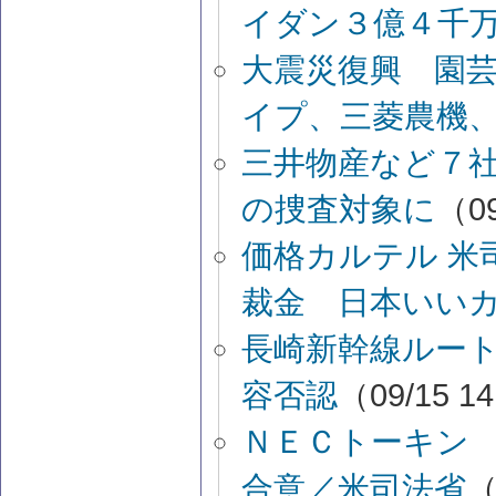
イダン３億４千
大震災復興 園
イプ、三菱農機
三井物産など７
の捜査対象に
（09
価格カルテル 米
裁金 日本いいカ
長崎新幹線ルート
容否認
（09/15 1
ＮＥＣトーキン
合意／米司法省
（