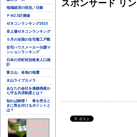
スポンサード リ
地域経済の状況／日銀
ＰＭ2.5計測値
ゼネコンランキング2015
非上場ゼネコンランキング
５月の全国の住宅着工戸数
住宅ハウスメーカー分譲マ
ンションランキング
日本の市町村別将来人口推
計
富士山、各地の地震
火山ライブカメラ
あなたの会社を連鎖倒産か
ら守る共済制度とは？
知れば納得！ 車を売ると
きに気を付けるポイントと
は？