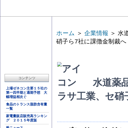
ホーム
＞
企業情報
＞ 水
硝子ら7社に課徴金制裁へ
コンテンツ
水道薬
上場ゼネコン主要１５社の
第一四半期と通期予想 大
ラサ工業、セ硝
幅増益相次ぐ
食品のトランス脂肪含有量
一覧
家電量販店販売高ランキン
グ ２０１５年度版
株ニュース