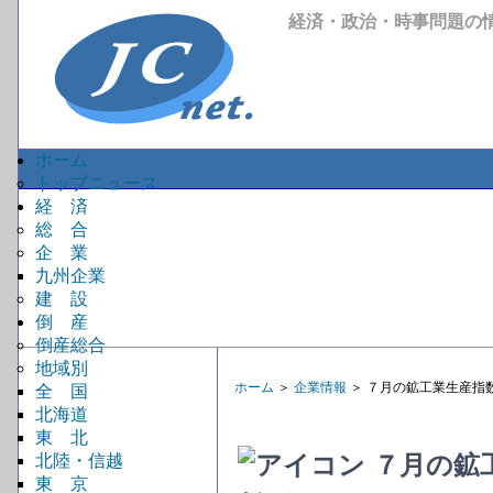
経済・政治・時事問題の
ホーム
トップニュース
経 済
総 合
企 業
九州企業
建 設
倒 産
倒産総合
地域別
ホーム
＞
企業情報
＞ ７月の鉱工業生産指
全 国
北海道
東 北
７月の鉱
北陸・信越
東 京