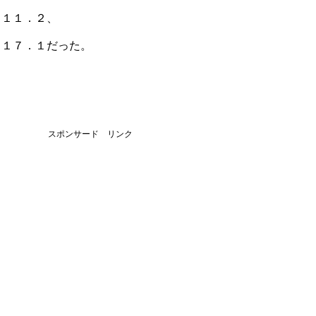
１１１．２、
１１７．１だった。
スポンサード リンク