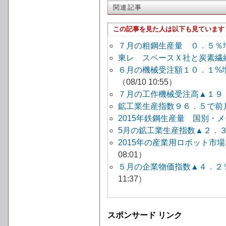
関連記事
この記事を見た人は以下も見ています
７月の粗鋼生産量 ０．５％
東レ スペースＸ社と炭素繊
６月の機械受注額１０．１%
（08/10 10:55）
７月の工作機械受注高▲１９
鉱工業生産指数９６．５で前
2015年鉄鋼生産量 国別・
5月の鉱工業生産指数▲２．
2015年の産業用ロボット市
08:01）
５月の企業物価指数▲４．２
11:37）
スポンサード リンク