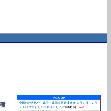
PICK UP
種