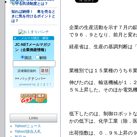
問合せ
ら守る共済制度とは？
知れば納得！ 車を売ると
きに気を付けるポイントと
は？
企業の生産活動を示す７月の
で９６．９となり、前月と変
メルマガ購読・解除
JC-NETメールマガジ
経産省は、生産の基調判断は
ン（企業倒産情報）
購読
解除
業種別では１５業種のうち６
読者購読規約
>>
バックナンバー
伸びたのは、輸送機械が１．
powered by
まぐまぐ！
５％上昇した。そのほか電気
低下したのは、制御ロボット
Links
かの低下は、化学工業（除．
Yahoo!ニュース
Yahoo!談合入札
出荷指数は、０．９％上昇の