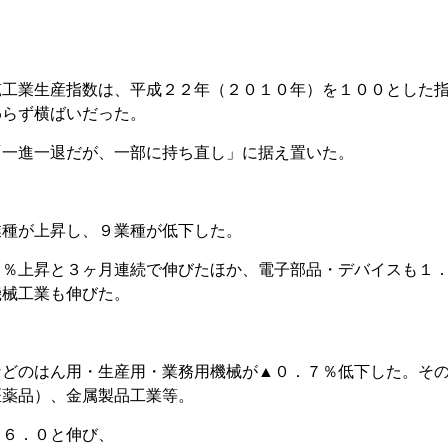
鉱工業生産指数は、平成２２年（２０１０年）を１００とした
わらず横ばいだった。
「一進一退だが、一部に持ち直し」に据え置いた。
業種が上昇し、９業種が低下した。
２％上昇と３ヶ月連続で伸びたほか、電子部品・デバイスも１
機械工業も伸びた。
などのはん用・生産用・業務用機械が▲０．７％低下した。そ
医薬品）、金属製品工業等。
９６．０と伸び、