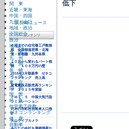
低下
関 東
近畿・東海
中国・四国
九州・山口
地域・政治
全国総合
コンテンツ
政治
地域別
６月までの住宅着工戸数推
移 全国都道府県・北海
全 国
道・首都圏・九州各県
九 州
１０月から変わるパート税
福 岡
制 １０６万円の壁
長 崎
2016年3月期基準 ゼネコ
沖 縄
ンランキング 売上高
東 京
家電量販店販売高ランキン
関 西
グ ２０１５年度版
国 際
ＰＭ２．５ 中国大気汚染
特 集
シミュレーション
住宅着工件数
日本の市町村別将来人口推
ゼネコンランキング
計
健 康
火山ライブカメラ
自動車
あなたの会社を連鎖倒産か