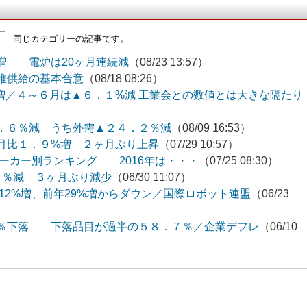
同じカテゴリーの記事です。
増 電炉は20ヶ月連続減
（08/23 13:57）
維供給の基本合意
（08/18 08:26）
増／４～６月は▲６．１%減 工業会との数値とは大きな隔たり
．６％減 うち外需▲２４．２％減
（08/09 16:53）
月比１．９%増 ２ヶ月ぶり上昇
（07/29 10:57）
メーカー別ランキング 2016年は・・・
（07/25 08:30）
３％減 ３ヶ月ぶり減少
（06/30 11:07）
場12%増、前年29%増からダウン／国際ロボット連盟
（06/23
％下落 下落品目が過半の５８．７％／企業デフレ
（06/10