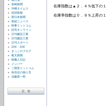
毎日.jp
長崎新聞
在庫指数は▲２．４％低下の
沖縄タイムス
琉球新報
在庫率指数は０．９％上昇の
西日本新聞
産経ニュース
時事ドットコム
読売オンライン
日刊建設工業
日刊建設工業
日刊スポーツ
ZAK・ZAK
きっこのブログ
敬天新聞
狼魔人日記
メンバー
二階堂ドットコム
依存症の独り言
須藤甚一郎
広 告