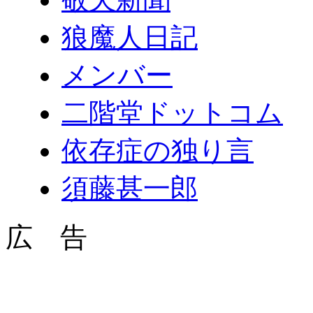
狼魔人日記
メンバー
二階堂ドットコム
依存症の独り言
須藤甚一郎
広 告