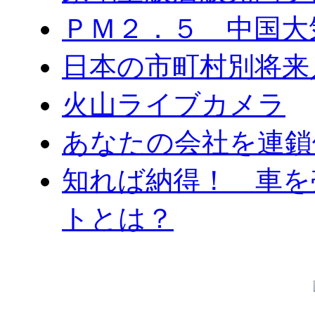
ＰＭ２．５ 中国大
日本の市町村別将来
火山ライブカメラ
あなたの会社を連鎖
知れば納得！ 車を
トとは？