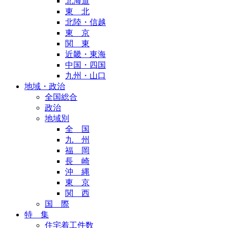
北海道
東 北
北陸・信越
東 京
関 東
近畿・東海
中国・四国
九州・山口
地域・政治
全国総合
政治
地域別
全 国
九 州
福 岡
長 崎
沖 縄
東 京
関 西
国 際
特 集
住宅着工件数