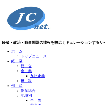
経済・政治・時事問題の情報を幅広くキュレーションするサ
ホーム
トップニュース
経 済
総 合
企 業
九州企業
建 設
倒 産
倒産総合
地域別
全 国