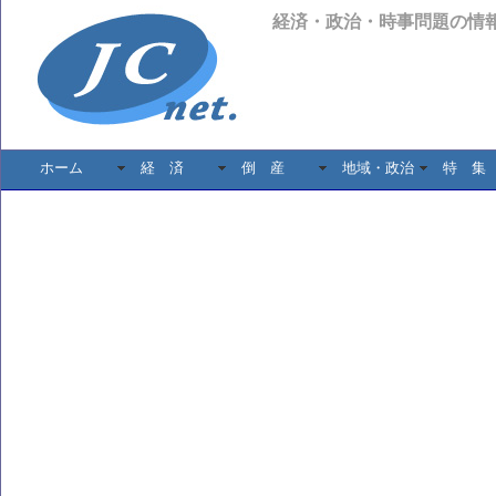
経済・政治・時事問題の情
ホーム
経 済
倒 産
地域・政治
特 集