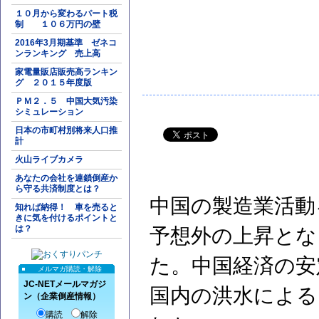
１０月から変わるパート税
制 １０６万円の壁
2016年3月期基準 ゼネコ
ンランキング 売上高
家電量販店販売高ランキン
グ ２０１５年度版
ＰＭ２．５ 中国大気汚染
シミュレーション
日本の市町村別将来人口推
計
火山ライブカメラ
あなたの会社を連鎖倒産か
ら守る共済制度とは？
中国の製造業活動
知れば納得！ 車を売ると
きに気を付けるポイントと
は？
予想外の上昇とな
た。中国経済の安
メルマガ購読・解除
JC-NETメールマガジ
国内の洪水による
ン（企業倒産情報）
購読
解除