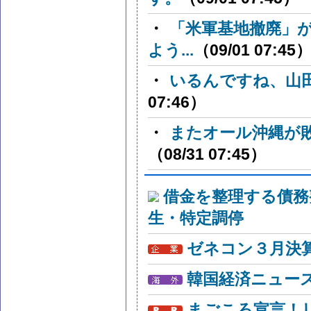
・
「米軍基地撤廃」
よう...
（09/01 07:45
・
いるんですね、山
07:46）
・
またオール沖縄が
（08/31 07:45）
借金を整理する債務
生・特定調停
ゼネコン３月決算
韓国経済ニュー
まごころ宣言！