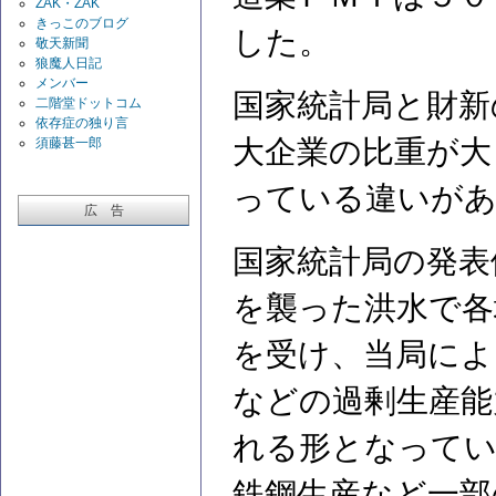
ZAK・ZAK
きっこのブログ
した。
敬天新聞
狼魔人日記
メンバー
国家統計局と財新
二階堂ドットコム
依存症の独り言
大企業の比重が大
須藤甚一郎
っている違いが
広 告
国家統計局の発表
を襲った洪水で各
を受け、当局によ
などの過剰生産能
れる形となって
鉄鋼生産など一部