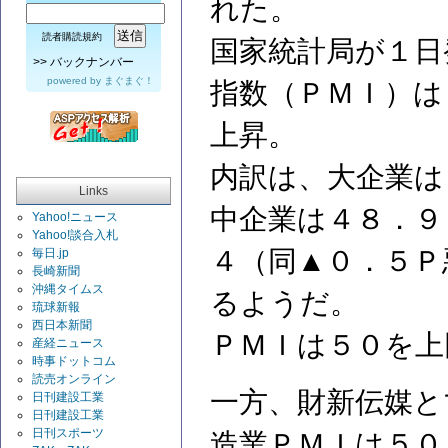
れた。
読者購読規約
国家統計局が１日
>>
バックナンバー
powered by
まぐまぐ！
指数（ＰＭＩ）は
上昇。
内訳は、大企業は
Links
中企業は４８．９
Yahoo!ニュース
Yahoo!談合入札
４（同▲０．５Ｐ
毎日.jp
長崎新聞
沖縄タイムス
るようだ。
琉球新報
西日本新聞
ＰＭＩは５０を上
産経ニュース
時事ドットコム
読売オンライン
一方、財新伝媒と
日刊建設工業
日刊建設工業
日刊スポーツ
造業ＰＭＩは５０