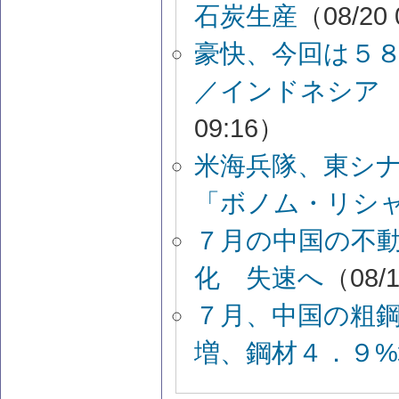
石炭生産
（08/20 
豪快、今回は５
／インドネシア
09:16）
米海兵隊、東シ
「ボノム・リシ
７月の中国の不
化 失速へ
（08/1
７月、中国の粗
増、鋼材４．９%