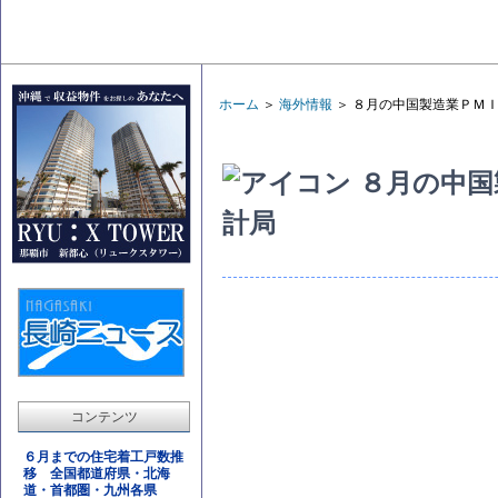
ホーム
＞
海外情報
＞ ８月の中国製造業ＰＭ
８月の中国
計局
コンテンツ
６月までの住宅着工戸数推
移 全国都道府県・北海
道・首都圏・九州各県