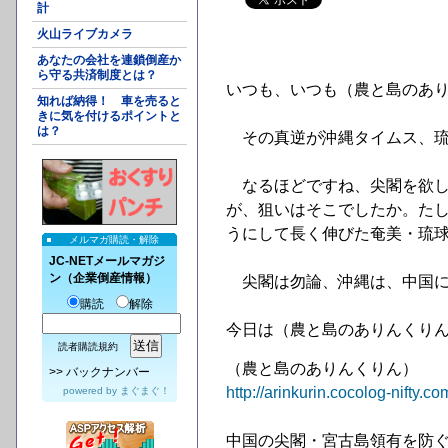
計
火山ライブカメラ
あなたの会社を連鎖倒産か
ら守る共済制度とは？
いつも、いつも（農と島のあ
知れば納得！ 車を売ると
きに気を付けるポイントと
は？
その真逆が沖縄タイムス、琉
なるほどですね、尖閣を欲し
が、狙いはそこでしたか。たし
うにして長く伸びた奄美・琉
メルマガ購読・解除
JC-NETメールマガジ
ン（企業倒産情報）
尖閣は勿論、沖縄は、中国に
購読
解除
今日は（農と島のありんくり
読者購読規約
（農と島のありんくりん）
>>
バックナンバー
http://arinkurin.cocolog-nifty.
powered by
まぐまぐ！
中国の尖閣・宮古島領有を防