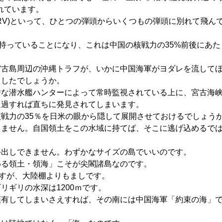
されています。
IRV)といって、ひとつの弾頭からいくつもの弾頭に別れて飛ん
を持っていることになり、これは中国の核戦力の35%前後にあた
宮古島周辺の沖縄トラフが、いかに中国海軍がヨダレを流して
ましたでしょうか。
秀な潜水艦ハンターによって常時監視されている上に、宮古海
通過すれば直ちに発見されてしまいます。
戦力の35％を日米の眼から隠して展開させておけるでしょう
りません。自国領土をこの水域に持てば、そこに逃げ込めるで
手出しできません。わずかなサイズの島でいいのです。
める領土・領海」こそが尖閣諸島なのです。
ですが、大陸棚よりもましです。
リギリの水深は1200ｍです。
領有してしまいさえすれば、その南には中国海軍「約束の海」
。