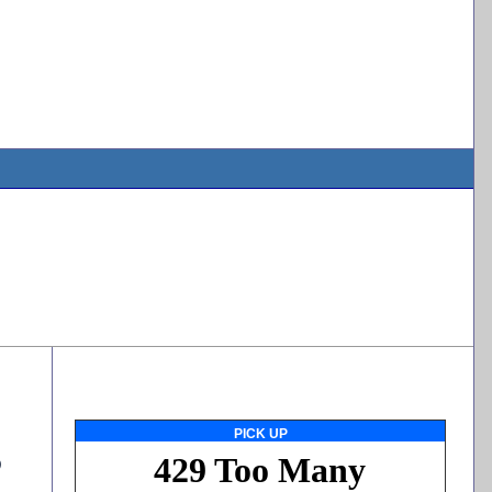
PICK UP
つ