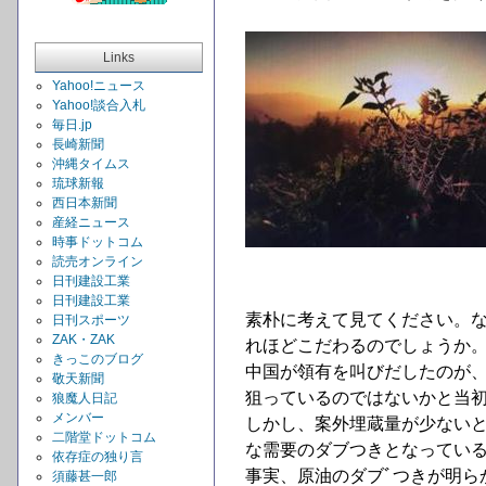
Links
Yahoo!ニュース
Yahoo!談合入札
毎日.jp
長崎新聞
沖縄タイムス
琉球新報
西日本新聞
産経ニュース
時事ドットコム
読売オンライン
日刊建設工業
日刊建設工業
素朴に考えて見てください。
日刊スポーツ
ZAK・ZAK
れほどこだわるのでしょうか
きっこのブログ
中国が領有を叫びだしたのが、
敬天新聞
狙っているのではないかと当
狼魔人日記
メンバー
しかし、案外埋蔵量が少ない
二階堂ドットコム
な需要のダブつきとなってい
依存症の独り言
事実、原油のダブﾞつきが明ら
須藤甚一郎