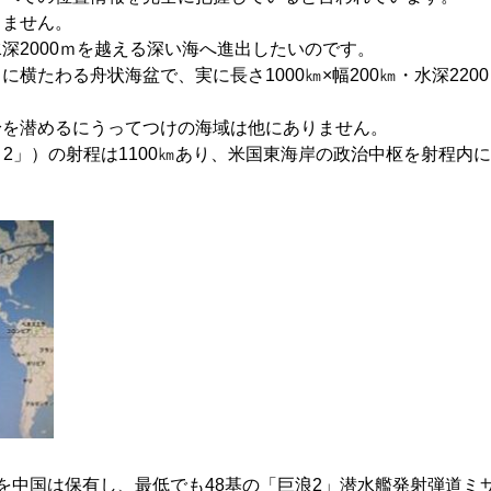
しません。
深2000ｍを越える深い海へ進出したいのです。
横たわる舟状海盆で、実に長さ1000㎞×幅200㎞・水深2200
身を潜めるにうってつけの海域は他にありません。
L－2」）の射程は1100㎞あり、米国東海岸の政治中枢を射程内
。
を中国は保有し、最低でも48基の「巨浪2」潜水艦発射弾道ミ