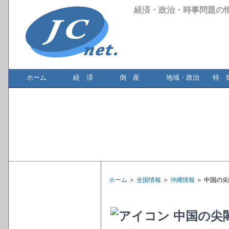
経済・政治・時事問題の
ホーム
経 済
倒 産
地域・政治
特 
ホーム
＞
全国情報
＞
沖縄情報
＞ 中国の
中国の尖