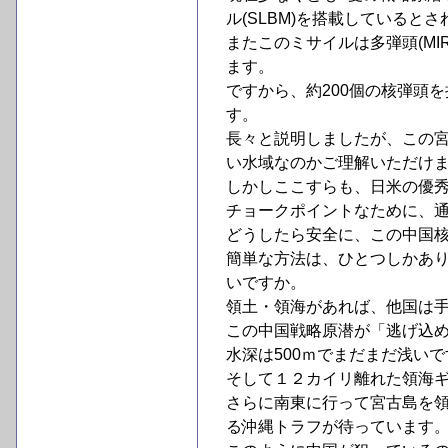
ル(SLBM)を搭載していると
またこのミサイルは多弾頭(M
ます。
ですから、約200個の核弾頭
す。
長々と説明しましたが、この
い水域なのかご理解いただけ
しかしここすらも、日米の優
チョークポイントなために、
どうしたら安全に、この中国核
簡単な方法は、ひとつしかあ
いですか。
領土・領海があれば、他国は
この中国戦略原潜が「逃げ込
水深は500ｍでまだまだ浅い
そして１２カイリ離れた領海ギ
さらに南東に行って宮古島を
る沖縄トラフが待っています