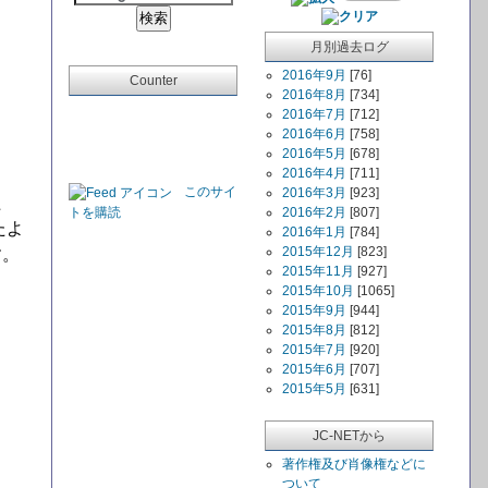
月別過去ログ
2016年9月
[76]
Counter
2016年8月
[734]
2016年7月
[712]
2016年6月
[758]
2016年5月
[678]
2016年4月
[711]
このサイ
2016年3月
[923]
た
トを購読
2016年2月
[807]
たよ
2016年1月
[784]
2015年12月
[823]
す。
2015年11月
[927]
2015年10月
[1065]
2015年9月
[944]
2015年8月
[812]
2015年7月
[920]
2015年6月
[707]
2015年5月
[631]
JC-NETから
著作権及び肖像権などに
ついて