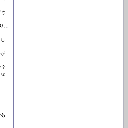
でき
りま
ほし
峡が
か？
はな
であ