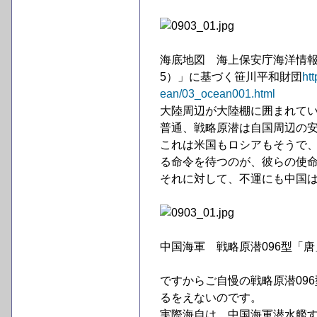
海底地図 海上保安庁海洋情報
5）」に基づく笹川平和財団
htt
ean/03_ocean001.html
大陸周辺が大陸棚に囲まれてい
普通、戦略原潜は自国周辺の
これは米国もロシアもそうで
る命令を待つのが、彼らの使
それに対して、不運にも中国
中国海軍 戦略原潜096型「唐
ですからご自慢の戦略原潜09
るをえないのです。
実際海自は、中国海軍潜水艦