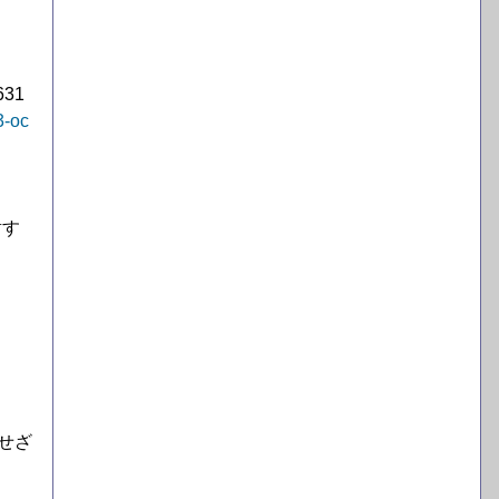
31
3-oc
射す
せざ