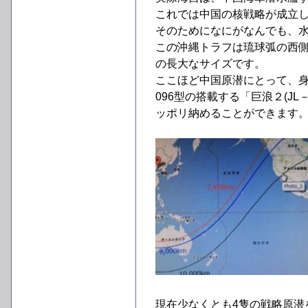
これでは中国の核戦略が成立
そのためになにがなんでも、水
この沖縄トラフは琉球弧の西側に
の長大なサイズです。
ここほど中国原潜にとって、
096型の搭載する「巨浪２(J
ッポリ納めることができます
現在少なくとも4隻の戦略原潜