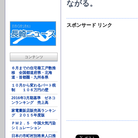
ながる。
スポンサード リンク
コンテンツ
６月までの住宅着工戸数推
移 全国都道府県・北海
道・首都圏・九州各県
１０月から変わるパート税
制 １０６万円の壁
2016年3月期基準 ゼネコ
ンランキング 売上高
家電量販店販売高ランキン
グ ２０１５年度版
ＰＭ２．５ 中国大気汚染
シミュレーション
日本の市町村別将来人口推