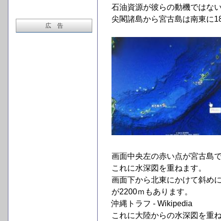
石油資源が彼らの動機ではな
尖閣諸島から宮古島は南東に180
広 告
画面中央左の赤い点が宮古島
これに水深図を重ねます。
画面下から北東にかけて斜め
が2200ｍもあります。
沖縄トラフ - Wikipedia
これに大陸からの水深図を重