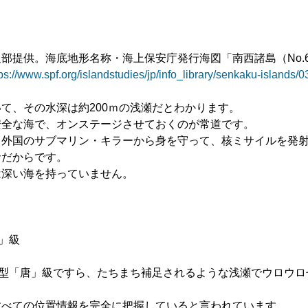
部提供。海底地形名称・海上保安庁発行海図「南西諸島（No.6
ps://www.spf.org/islandstudies/jp/info_library/senkaku-islands/0
て、その水深は約200ｍの浅瀬だとわかります。
安全な海で、オンステージさせておくのが常道です。
、外国のサブマリン・キラーから身を守って、核ミサイルを発
命だからです。
は深い海を持っていません。
」級
6型「唐」級ですら、たちまち補足されるような浅瀬でウロウロ
すべての位置情報を完全に把握していると言われています。