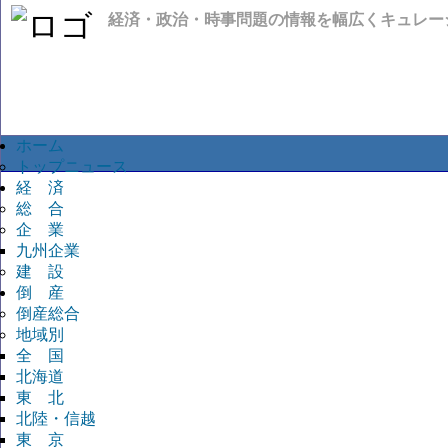
経済・政治・時事問題の情報を幅広くキュレー
ホーム
トップニュース
経 済
総 合
企 業
九州企業
建 設
倒 産
倒産総合
地域別
全 国
北海道
東 北
北陸・信越
東 京