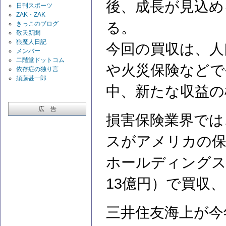
後、成長が見込め
日刊スポーツ
ZAK・ZAK
る。
きっこのブログ
敬天新聞
狼魔人日記
今回の買収は、人
メンバー
二階堂ドットコム
や火災保険などで
依存症の独り言
須藤甚一郎
中、新たな収益の
広 告
損害保険業界では
スがアメリカの保
ホールディングス
13億円）で買収、
三井住友海上が今