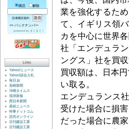
購読
解除
業を強化するため
読者購読規約
て、イギリス領バ
>>
バックナンバー
powered by
まぐまぐ！
カを中心に世界各
社「エンデュラ
ングス」社を買収
Links
買収額は、日本円
Yahoo!ニュース
Yahoo!談合入札
毎日.jp
い取る。
長崎新聞
沖縄タイムス
エンデュランス社
琉球新報
西日本新聞
受けた場合に損害
産経ニュース
時事ドットコム
読売オンライン
だった場合に農家
日刊建設工業
日刊建設工業