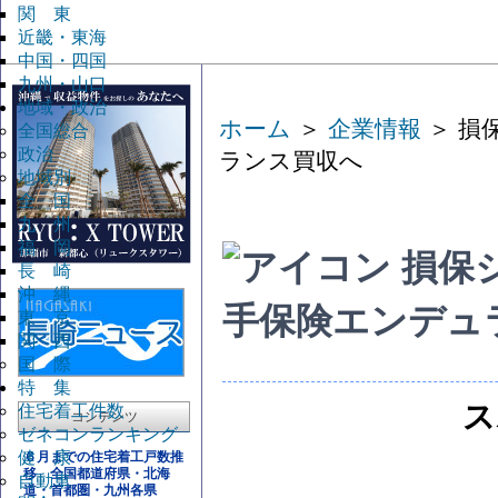
関 東
近畿・東海
中国・四国
九州・山口
地域・政治
ホーム
＞
企業情報
＞ 損
全国総合
政治
ランス買収へ
地域別
全 国
九 州
福 岡
損保
長 崎
沖 縄
手保険エンデュ
東 京
関 西
国 際
特 集
ス
住宅着工件数
コンテンツ
ゼネコンランキング
健 康
６月までの住宅着工戸数推
移 全国都道府県・北海
自動車
道・首都圏・九州各県