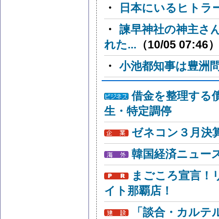
・
日本にいるヒトラ
・
諫早神社の神主さ
れた...
（10/05 07:46
・
小池都知事は豊洲
借金を整理する
生・特定調停
ゼネコン３月決算
韓国経済ニュー
まごころ宣言！
イト那覇店！
「談合・カルテ