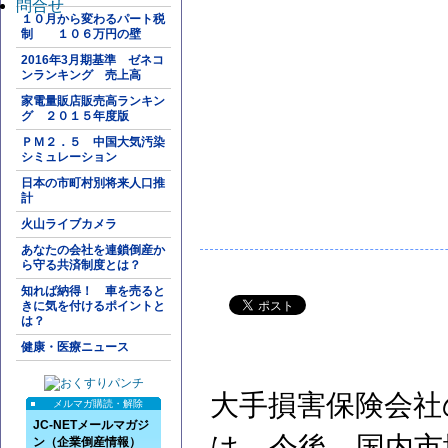
問合せ
１０月から変わるパート税
制 １０６万円の壁
2016年3月期基準 ゼネコ
ンランキング 売上高
家電量販店販売高ランキン
グ ２０１５年度版
ＰＭ２．５ 中国大気汚染
シミュレーション
日本の市町村別将来人口推
計
火山ライブカメラ
あなたの会社を連鎖倒産か
ら守る共済制度とは？
知れば納得！ 車を売ると
きに気を付けるポイントと
は？
健康・医療ニュース
大手損害保険会社
メルマガ購読・解除
JC-NETメールマガジ
は、今後、国内市
ン（企業倒産情報）