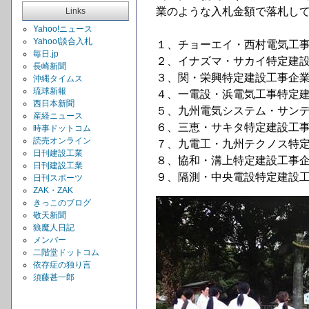
業のような入札金額で落札し
Links
Yahoo!ニュース
Yahoo!談合入札
１、チョーエイ・西村電気工事
毎日.jp
２、イナズマ・サカイ特定建設
長崎新聞
３、関・栄興特定建設工事企業
沖縄タイムス
琉球新報
４、一電設・浜電気工事特定建
西日本新聞
５、九州電気システム・サンデ
産経ニュース
６、三恵・サキタ特定建設工事
時事ドットコム
読売オンライン
７、九電工・九州テクノス特定
日刊建設工業
８、協和・溝上特定建設工事企
日刊建設工業
９、隔測・中央電設特定建設工
日刊スポーツ
ZAK・ZAK
きっこのブログ
敬天新聞
狼魔人日記
メンバー
二階堂ドットコム
依存症の独り言
須藤甚一郎