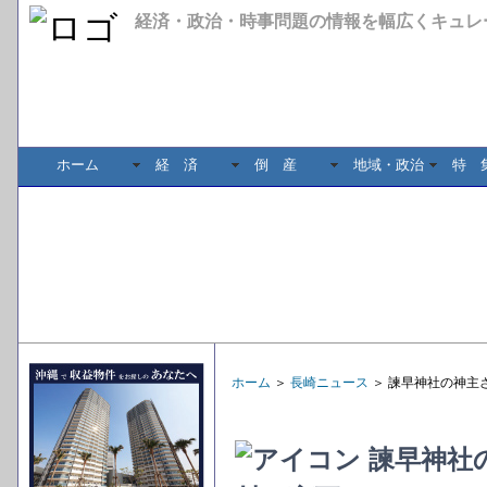
経済・政治・時事問題の情報を幅広くキュレ
ホーム
経 済
倒 産
地域・政治
特 
ホーム
＞
長崎ニュース
＞ 諫早神社の神主
諫早神社