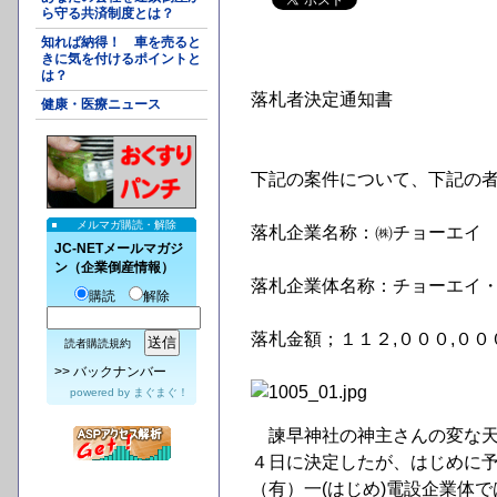
ら守る共済制度とは？
知れば納得！ 車を売ると
きに気を付けるポイントと
は？
落札者決定通知書
健康・医療ニュース
諫早市
下記の案件について、下記の
メルマガ購読・解除
落札企業名称：㈱チョーエイ
JC-NETメールマガジ
ン（企業倒産情報）
落札企業体名称：チョーエイ
購読
解除
落札金額；１１２,０００,０
読者購読規約
>>
バックナンバー
powered by
まぐまぐ！
諫早神社の神主さんの変な天
４日に決定したが、はじめに
（有）一(はじめ)電設企業体