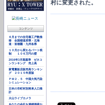
村に変更された。
コンテンツ
６月までの住宅着工戸数推
移 全国都道府県・北海
道・首都圏・九州各県
１０月から変わるパート税
制 １０６万円の壁
2016年3月期基準 ゼネコ
ンランキング 売上高
家電量販店販売高ランキン
グ ２０１５年度版
ＰＭ２．５ 中国大気汚染
シミュレーション
日本の市町村別将来人口推
計
火山ライブカメラ
あなたの会社を連鎖倒産か