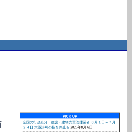
PICK UP
西