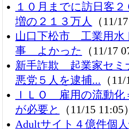
１０月までに訪日客２
増の２１３万人
（11/17
山口下松市 工業用水
事 よかった
（11/17 
新手詐欺 起業家セ
悪党５人を逮捕...
（11/
ＩＬＯ 雇用の流動化
が必要と
（11/15 11:0
Adultサイト４億件