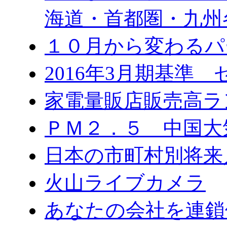
海道・首都圏・九州
１０月から変わる
2016年3月期基準
家電量販店販売高ラ
ＰＭ２．５ 中国大
日本の市町村別将来
火山ライブカメラ
あなたの会社を連鎖