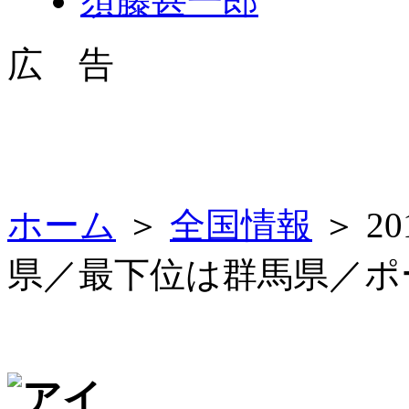
須藤甚一郎
広 告
ホーム
＞
全国情報
＞ 2
県／最下位は群馬県／ポ