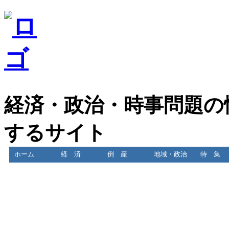
経済・政治・時事問題の
するサイト
ホーム
経 済
倒 産
地域・政治
特 集