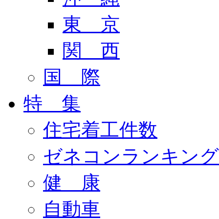
東 京
関 西
国 際
特 集
住宅着工件数
ゼネコンランキング
健 康
自動車