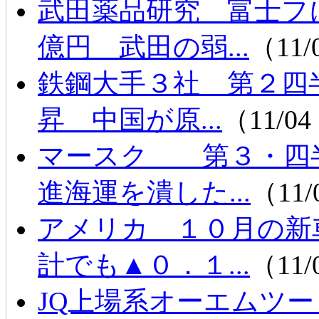
武田薬品研究 富士フ
億円 武田の弱...
（11/
鉄鋼大手３社 第２四
昇 中国が原...
（11/04
マースク 第３・四
進海運を潰した...
（11/
アメリカ １０月の新
計でも▲０．１...
（11/
JQ上場系オーエムツ