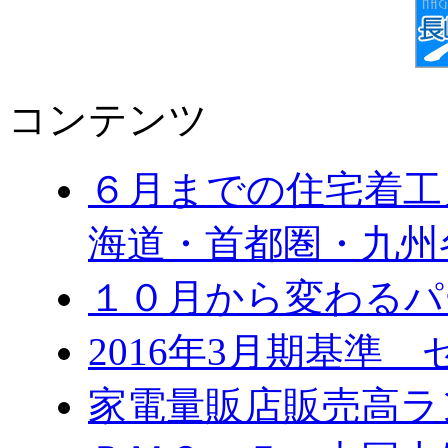
コンテンツ
６月までの住宅着工
海道・首都圏・九州
１０月から変わる
2016年3月期基準
家電量販店販売高ラ