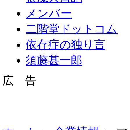
メンバー
二階堂ドットコム
依存症の独り言
須藤甚一郎
広 告