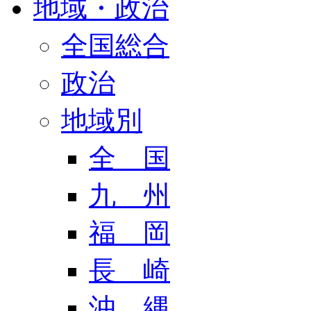
地域・政治
全国総合
政治
地域別
全 国
九 州
福 岡
長 崎
沖 縄