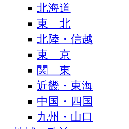
北海道
東 北
北陸・信越
東 京
関 東
近畿・東海
中国・四国
九州・山口