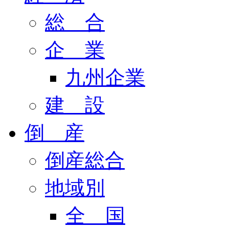
総 合
企 業
九州企業
建 設
倒 産
倒産総合
地域別
全 国