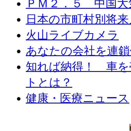
ＰＭ２．５ 中国大
日本の市町村別将来
火山ライブカメラ
あなたの会社を連鎖
知れば納得！ 車を
トとは？
健康・医療ニュース