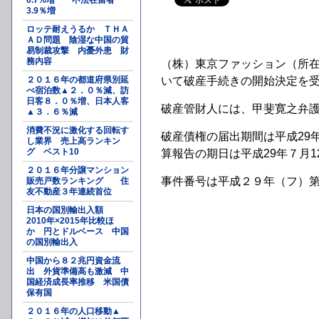
6.7%増 不法在留者
3.9％増
ロッテ耐えうるか ＴＨＡ
ＡＤ問題 陰湿な中国の貿
易制裁攻撃 内憂外患 財
務内容
（株）東京ファッション（所在
２０１６年の都道府県別延
いて破産手続きの開始決定を
べ宿泊数▲２．０％減、訪
日客８．０％増、日本人客
破産管財人には、甲斐寛之弁
▲３．６％減
消費不況に激化する回転す
破産債権の届出期間は平成29
し業界 売上高ランキン
グ ベスト10
算報告の期日は平成29年７月1
２０１６年分譲マンション
事件番号は平成２９年（フ）
販売戸数ランキング 住
友不動産３年連続首位
日本の国別輸出入額
2010年×2015年比較ほ
か 円とドルベース 中国
の国別輸出入
中国から８２兆円資金流
出 外貨準備高も激減 中
国経済成長率推移 米国債
保有国
２０１６年の人口移動▲