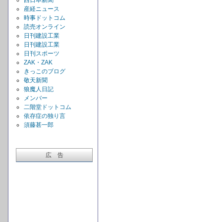
西日本新聞
産経ニュース
時事ドットコム
読売オンライン
日刊建設工業
日刊建設工業
日刊スポーツ
ZAK・ZAK
きっこのブログ
敬天新聞
狼魔人日記
メンバー
二階堂ドットコム
依存症の独り言
須藤甚一郎
広 告