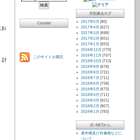
月別過去ログ
2017年5月
[80]
Counter
2017年4月
[627]
にお
2017年3月
[699]
2017年2月
[651]
2017年1月
[655]
2016年12月
[770]
2016年11月
[707]
このサイトを購読
・計
2016年10月
[713]
2016年9月
[678]
2016年8月
[731]
2016年7月
[711]
2016年6月
[758]
2016年5月
[675]
2016年4月
[711]
2016年3月
[921]
2016年2月
[807]
2016年1月
[783]
JC-NETから
著作権及び肖像権などに
ついて