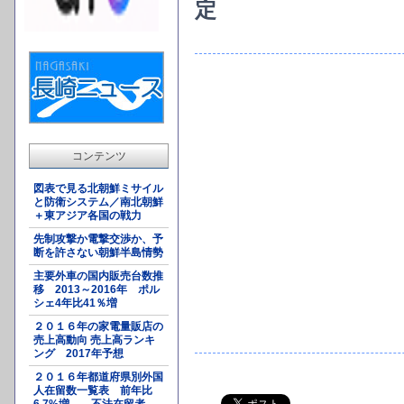
定
コンテンツ
図表で見る北朝鮮ミサイル
と防衛システム／南北朝鮮
＋東アジア各国の戦力
先制攻撃か電撃交渉か、予
断を許さない朝鮮半島情勢
主要外車の国内販売台数推
移 2013～2016年 ポル
シェ4年比41％増
２０１６年の家電量販店の
売上高動向 売上高ランキ
ング 2017年予想
２０１６年都道府県別外国
人在留数一覧表 前年比