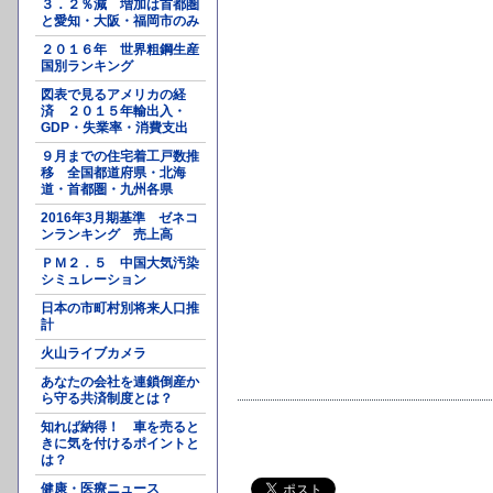
３．２％減 増加は首都圏
と愛知・大阪・福岡市のみ
２０１６年 世界粗鋼生産
国別ランキング
図表で見るアメリカの経
済 ２０１５年輸出入・
GDP・失業率・消費支出
９月までの住宅着工戸数推
移 全国都道府県・北海
道・首都圏・九州各県
2016年3月期基準 ゼネコ
ンランキング 売上高
ＰＭ２．５ 中国大気汚染
シミュレーション
日本の市町村別将来人口推
計
火山ライブカメラ
あなたの会社を連鎖倒産か
ら守る共済制度とは？
知れば納得！ 車を売ると
きに気を付けるポイントと
は？
健康・医療ニュース