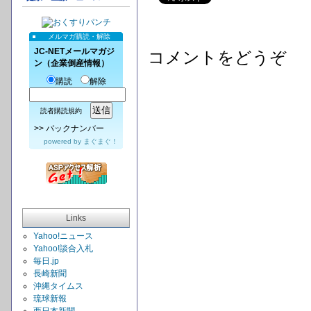
メルマガ購読・解除
JC-NETメールマガジ
コメントをどうぞ
ン（企業倒産情報）
購読
解除
読者購読規約
>>
バックナンバー
powered by
まぐまぐ！
Links
Yahoo!ニュース
Yahoo!談合入札
毎日.jp
長崎新聞
沖縄タイムス
琉球新報