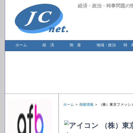
経済・政治・時事問題の
ホーム
経 済
倒 産
地域・政治
特 
ホーム
＞
倒産情報
＞ （株）東京ファッシ
（株）東