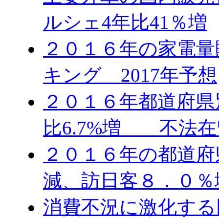
ルシェ4年比41％増
２０１６年の家電量
キング 2017年予想
２０１６年都道府県
比6.7%増 不法在
２０１６年の都道府
減、訪日客８．０％
消費不況に激化する