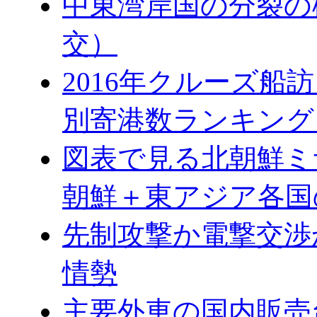
中東湾岸国の分裂の
交）
2016年クルーズ船訪
別寄港数ランキング
図表で見る北朝鮮ミ
朝鮮＋東アジア各国
先制攻撃か電撃交渉
情勢
主要外車の国内販売台