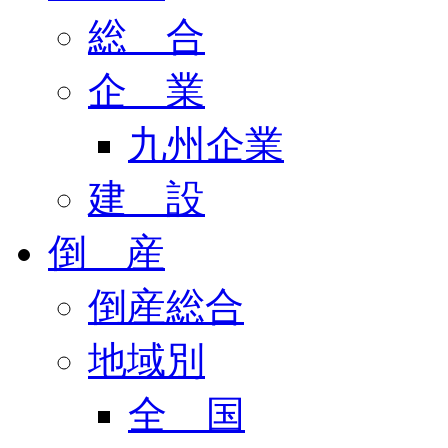
総 合
企 業
九州企業
建 設
倒 産
倒産総合
地域別
全 国