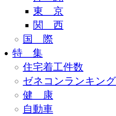
東 京
関 西
国 際
特 集
住宅着工件数
ゼネコンランキング
健 康
自動車