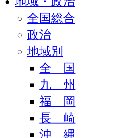
地域・政治
全国総合
政治
地域別
全 国
九 州
福 岡
長 崎
沖 縄