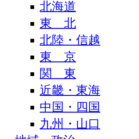
北海道
東 北
北陸・信越
東 京
関 東
近畿・東海
中国・四国
九州・山口