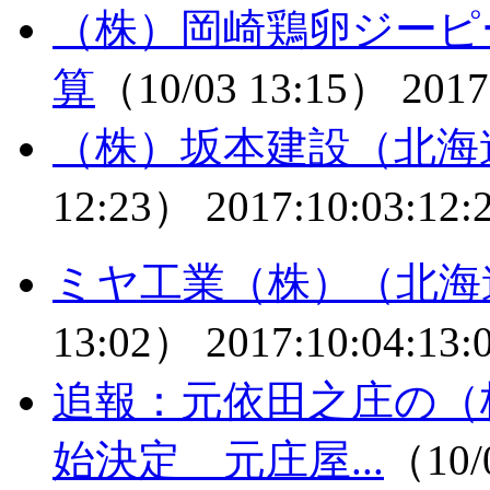
（株）岡崎鶏卵ジーピ
算
（10/03 13:15）
2017
（株）坂本建設（北海
12:23）
2017:10:03:12:
ミヤ工業（株）（北海
13:02）
2017:10:04:13:
追報：元依田之庄の（
始決定 元庄屋...
（10/