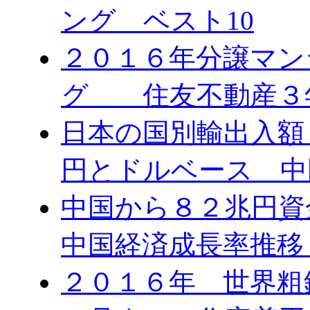
ング ベスト10
２０１６年分譲マン
グ 住友不動産３
日本の国別輸出入額 
円とドルベース 中
中国から８２兆円
中国経済成長率推移
２０１６年 世界粗