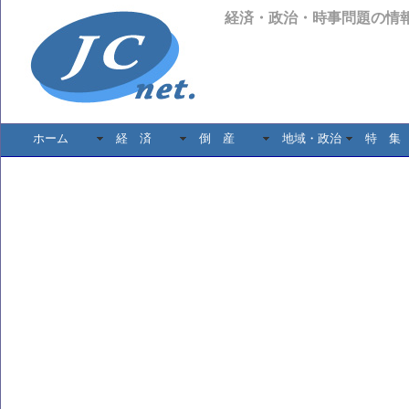
経済・政治・時事問題の情
ホーム
経 済
倒 産
地域・政治
特 集