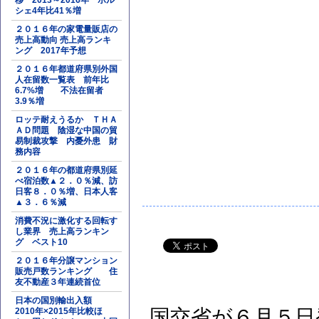
移 2013～2016年 ポル
シェ4年比41％増
２０１６年の家電量販店の
売上高動向 売上高ランキ
ング 2017年予想
２０１６年都道府県別外国
人在留数一覧表 前年比
6.7%増 不法在留者
3.9％増
ロッテ耐えうるか ＴＨＡ
ＡＤ問題 陰湿な中国の貿
易制裁攻撃 内憂外患 財
務内容
２０１６年の都道府県別延
べ宿泊数▲２．０％減、訪
日客８．０％増、日本人客
▲３．６％減
消費不況に激化する回転す
し業界 売上高ランキン
グ ベスト10
２０１６年分譲マンション
販売戸数ランキング 住
友不動産３年連続首位
日本の国別輸出入額
国交省が６月５日
2010年×2015年比較ほ