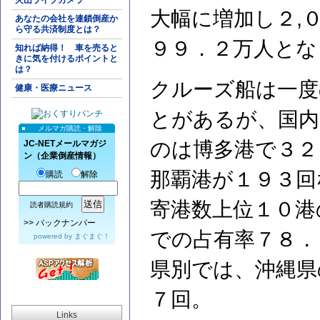
火山ライブカメラ
大幅に増加し２,
あなたの会社を連鎖倒産か
ら守る共済制度とは？
９９．２万人とな
知れば納得！ 車を売ると
きに気を付けるポイントと
は？
クルーズ船は一度
健康・医療ニュース
とがあるが、国内
メルマガ購読・解除
のは博多港で３２
JC-NETメールマガジ
ン（企業倒産情報）
那覇港が１９３回
購読
解除
寄港数上位１０港
読者購読規約
>>
バックナンバー
での占有率７８．
powered by
まぐまぐ！
県別では、沖縄県
７回。
Links