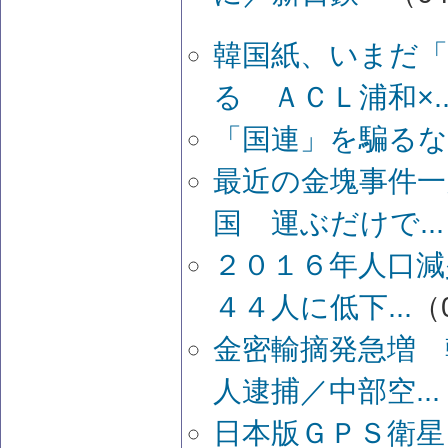
韓国紙、いまだ
る ＡＣＬ浦和×..
「国連」を騙るな
最近の金塊事件一
国 運ぶだけで...
２０１６年人口減
４４人に低下...
（0
金密輸摘発急増 
人逮捕／中部空...
日本版ＧＰＳ衛星