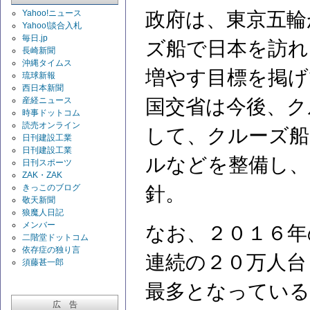
Yahoo!ニュース
政府は、東京五輪
Yahoo!談合入札
毎日.jp
ズ船で日本を訪れ
長崎新聞
沖縄タイムス
増やす目標を掲げ
琉球新報
西日本新聞
産経ニュース
国交省は今後、ク
時事ドットコム
読売オンライン
して、クルーズ船
日刊建設工業
日刊建設工業
ルなどを整備し、
日刊スポーツ
ZAK・ZAK
きっこのブログ
針。
敬天新聞
狼魔人日記
メンバー
なお、２０１６年
二階堂ドットコム
依存症の独り言
連続の２０万人台
須藤甚一郎
最多となっている
広 告