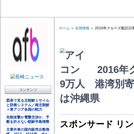
ホーム
＞
全国情報
＞ 2016年クルーズ船訪
2016年
9万人 港湾別
コンテンツ
は沖縄県
図表で見る北朝鮮ミサイル
と防衛システム／南北朝鮮
＋東アジア各国の戦力
先制攻撃か電撃交渉か、予
スポンサード リ
断を許さない朝鮮半島情勢
主要外車の国内販売台数推