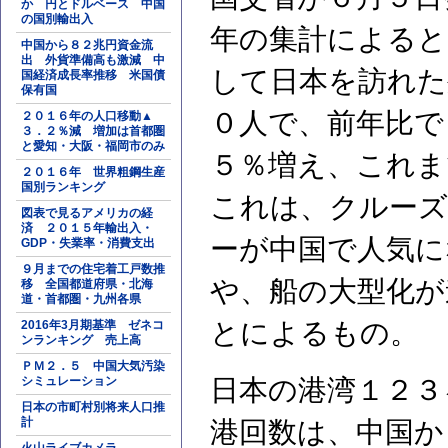
か 円とドルベース 中国
の国別輸出入
年の集計によると
中国から８２兆円資金流
出 外貨準備高も激減 中
して日本を訪れた
国経済成長率推移 米国債
保有国
０人で、前年比で
２０１６年の人口移動▲
３．２％減 増加は首都圏
と愛知・大阪・福岡市のみ
５％増え、これま
２０１６年 世界粗鋼生産
国別ランキング
これは、クルーズ
図表で見るアメリカの経
済 ２０１５年輸出入・
ーが中国で人気に
GDP・失業率・消費支出
９月までの住宅着工戸数推
や、船の大型化が
移 全国都道府県・北海
道・首都圏・九州各県
とによるもの。
2016年3月期基準 ゼネコ
ンランキング 売上高
ＰＭ２．５ 中国大気汚染
シミュレーション
日本の港湾１２３
日本の市町村別将来人口推
計
港回数は、中国か