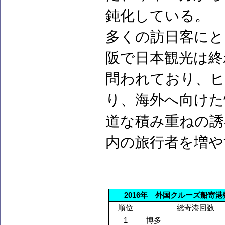
鈍化している。
多くの訪日客にと
阪で日本観光は終
問われており、
り、海外へ向けた
道な積み重ねの誘
内の旅行者を増や
2016
年 外国クルーズ船寄港
順位
総寄港回数
1
博多