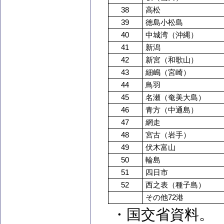
38
高松
39
徳島小松島
40
中城湾（沖縄）
41
新潟
42
新宮（和歌山）
43
細嶋（宮崎）
44
鳥羽
45
名瀬（奄美大島）
46
青方（中通島）
47
網走
48
宮古（岩手）
49
伏木富山
50
輪島
51
四日市
52
西之表（種子島）
その他72港
・国交省資料。