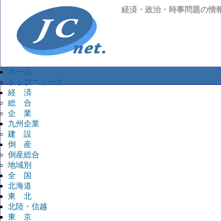
経済・政治・時事問題の情
ホーム
トップニュース
経 済
総 合
企 業
九州企業
建 設
倒 産
倒産総合
地域別
全 国
北海道
東 北
北陸・信越
東 京