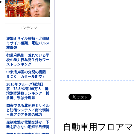
問合せ
コンテンツ
迎撃ミサイル種類・北朝鮮
ミサイル種類、電磁パルス
核爆弾
都道府県別 荒れている学
校の暴力行為発生件数ワー
ストランキング
中東湾岸国の分裂の構図
ＧＣＣ カタール断交）
2016年クルーズ船訪日
客 78.5％増199万人 港
湾別寄港数ランキング 博
多港、県は沖縄県
図表で見る北朝鮮ミサイル
と防衛システム／南北朝鮮
＋東アジア各国の戦力
先制攻撃か電撃交渉か、予
自動車用フロアマ
断を許さない朝鮮半島情勢