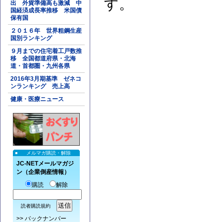
す。
出 外貨準備高も激減 中
国経済成長率推移 米国債
保有国
２０１６年 世界粗鋼生産
国別ランキング
９月までの住宅着工戸数推
移 全国都道府県・北海
道・首都圏・九州各県
2016年3月期基準 ゼネコ
ンランキング 売上高
健康・医療ニュース
メルマガ購読・解除
JC-NETメールマガジ
ン（企業倒産情報）
購読
解除
読者購読規約
>>
バックナンバー