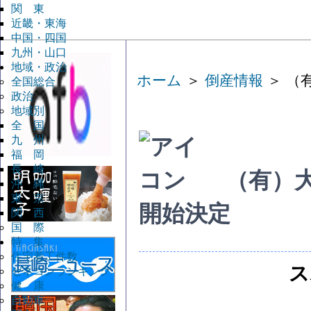
関 東
近畿・東海
中国・四国
九州・山口
地域・政治
ホーム
＞
倒産情報
＞ （
全国総合
政治
地域別
全 国
九 州
福 岡
長 崎
（有）
沖 縄
東 京
開始決定
関 西
国 際
特 集
住宅着工件数
ス
ゼネコンランキング
健 康
自動車