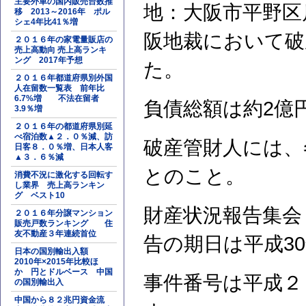
主要外車の国内販売台数推
地：大阪市平野区
移 2013～2016年 ポル
シェ4年比41％増
阪地裁において破
２０１６年の家電量販店の
売上高動向 売上高ランキ
ング 2017年予想
た。
２０１６年都道府県別外国
人在留数一覧表 前年比
6.7%増 不法在留者
負債総額は約2億
3.9％増
２０１６年の都道府県別延
べ宿泊数▲２．０％減、訪
破産管財人には、
日客８．０％増、日本人客
▲３．６％減
とのこと。
消費不況に激化する回転す
し業界 売上高ランキン
グ ベスト10
財産状況報告集会
２０１６年分譲マンション
販売戸数ランキング 住
友不動産３年連続首位
告の期日は平成3
日本の国別輸出入額
2010年×2015年比較ほ
か 円とドルベース 中国
事件番号は平成２
の国別輸出入
中国から８２兆円資金流