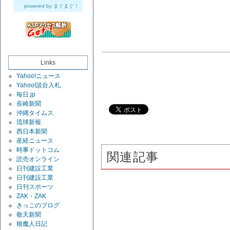
powered by
まぐまぐ！
Links
Yahoo!ニュース
Yahoo!談合入札
毎日.jp
長崎新聞
沖縄タイムス
琉球新報
西日本新聞
産経ニュース
時事ドットコム
関連記事
読売オンライン
日刊建設工業
日刊建設工業
日刊スポーツ
ZAK・ZAK
きっこのブログ
敬天新聞
狼魔人日記