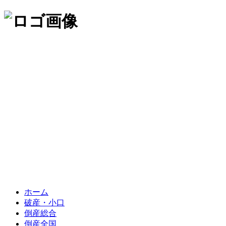
ホーム
破産・小口
倒産総合
倒産全国