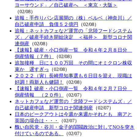
ヨーサウンド」／自己破産へ ＜東京・大阪＞
（02/08）
追報：手作りパン店展開の（株）ベルベ（神奈川）／
自己破産申請 負債５２億円
（02/08）
追報：ネットカフェなど運営の「北陸フードシステム
ズ」／破産手続き開始決定 ＜福井＞ 新型コロナ関
連倒産
（02/08）
【速報】破産・小口倒産一覧 令和４年２月８日分
倒産情報（７件）
（02/08）
追加接種 日に１００万回 その間にオミクロン株収
束か 遅すぎっ
（02/08）
２０２２（寅）長崎県知事選も６日目を迎え、現職は
好調！両新人も健闘！
（02/08）
【速報】破産・小口倒産一覧 令和４年２月７日分
倒産情報 （２０件）
（02/07）
ネットカフェなど運営の「北陸フードシステムズ」／
自己破産申請 新型コロナ関連倒産
（02/07）
日本のピークアウトは今週か来週かそれとも 南アと
英国の場合は・・・
（02/07）
醜い自民党・谷川・金子的閨閥政治に対してNOを突き
付けているのである。
（02/07）