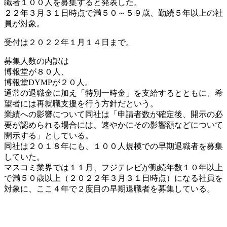
職者１００人を募集すると発表した。
２２年３月３１日時点で満５０～５９歳、勤続５年以上の社
員が対象。
受付は２０２２年１月１４日まで。
募集人数の内訳は
博報堂が８０人、
博報堂DYMPが２０人。
通常の退職金に加え「特別一時金」を支給するとともに、希
望者には再就職支援を行う方針だという。
業績への影響について同社は「申請者数が確定後、開示の必
要が認められる場合には、速やかにその影響額などについて
開示する」としている。
同社は２０１８年にも、１００人規模での早期退職者を募集
していた。
マスコミ業界では１１月、フジテレビが勤続年数１０年以上
で満５０歳以上（２０２２年３月３１日時点）になる社員を
対象に、ここ４年で２度目の早期退職者を募集している。