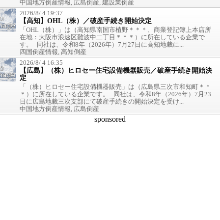
中国地方倒産情報, 広島倒産, 建設業倒産
2026/8/ 4 19:37
【高知】OHL（株）／破産手続き開始決定
「OHL（株）」は（高知県南国市植野＊＊＊、商業登記簿上本店所
在地：大阪市浪速区難波中二丁目＊＊＊）に所在している企業で
す。 同社は、令和8年（2026年）7月27日に高知地裁に...
四国倒産情報, 高知倒産
2026/8/ 4 16:35
【広島】（株）ヒロセー住宅設備機器販売／破産手続き開始決
定
「（株）ヒロセー住宅設備機器販売」は（広島県三次市和知町＊＊
＊）に所在している企業です。 同社は、令和8年（2026年）7月23
日に広島地裁三次支部にて破産手続きの開始決定を受け...
中国地方倒産情報, 広島倒産
sponsored