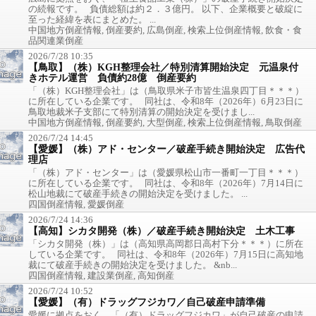
の続報です。 負債総額は約２．３億円。 以下、企業概要と破綻に
至った経緯を表にまとめた。 ...
中国地方倒産情報, 倒産要約, 広島倒産, 検索上位倒産情報, 飲食・食
品関連業倒産
2026/7/28 10:35
【鳥取】（株）KGH整理会社／特別清算開始決定 元温泉付
きホテル運営 負債約28億 倒産要約
「（株）KGH整理会社」は（鳥取県米子市皆生温泉四丁目＊＊＊）
に所在している企業です。 同社は、令和8年（2026年）6月23日に
鳥取地裁米子支部にて特別清算の開始決定を受けまし...
中国地方倒産情報, 倒産要約, 大型倒産, 検索上位倒産情報, 鳥取倒産
2026/7/24 14:45
【愛媛】（株）アド・センター／破産手続き開始決定 広告代
理店
「（株）アド・センター」は（愛媛県松山市一番町一丁目＊＊＊）
に所在している企業です。 同社は、令和8年（2026年）7月14日に
松山地裁にて破産手続きの開始決定を受けました。 ...
四国倒産情報, 愛媛倒産
2026/7/24 14:36
【高知】シカタ開発（株）／破産手続き開始決定 土木工事
「シカタ開発（株）」は（高知県高岡郡日高村下分＊＊＊）に所在
している企業です。 同社は、令和8年（2026年）7月15日に高知地
裁にて破産手続きの開始決定を受けました。 &nb...
四国倒産情報, 建設業倒産, 高知倒産
2026/7/24 10:52
【愛媛】（有）ドラッグフジカワ／自己破産申請準備
愛媛に拠点をおく、「（有）ドラッグフジカワ」が自己破産の申請