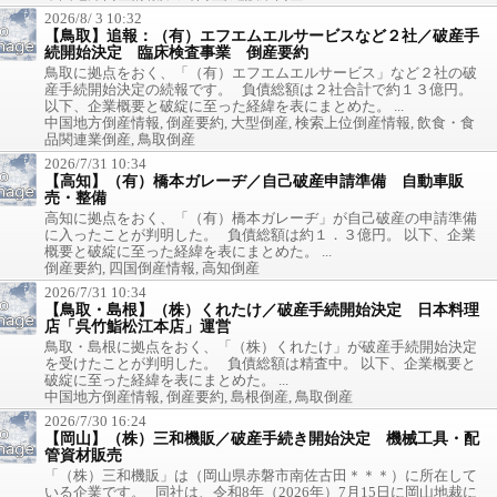
2026/8/ 3 10:32
【鳥取】追報：（有）エフエムエルサービスなど２社／破産手
続開始決定 臨床検査事業 倒産要約
鳥取に拠点をおく、「（有）エフエムエルサービス」など２社の破
産手続開始決定の続報です。 負債総額は２社合計で約１３億円。
以下、企業概要と破綻に至った経緯を表にまとめた。 ...
中国地方倒産情報, 倒産要約, 大型倒産, 検索上位倒産情報, 飲食・食
品関連業倒産, 鳥取倒産
2026/7/31 10:34
【高知】（有）橋本ガレーヂ／自己破産申請準備 自動車販
売・整備
高知に拠点をおく、「（有）橋本ガレーヂ」が自己破産の申請準備
に入ったことが判明した。 負債総額は約１．３億円。 以下、企業
概要と破綻に至った経緯を表にまとめた。 ...
倒産要約, 四国倒産情報, 高知倒産
2026/7/31 10:34
【鳥取・島根】（株）くれたけ／破産手続開始決定 日本料理
店「呉竹鮨松江本店」運営
鳥取・島根に拠点をおく、「（株）くれたけ」が破産手続開始決定
を受けたことが判明した。 負債総額は精査中。 以下、企業概要と
破綻に至った経緯を表にまとめた。 ...
中国地方倒産情報, 倒産要約, 島根倒産, 鳥取倒産
2026/7/30 16:24
【岡山】（株）三和機販／破産手続き開始決定 機械工具・配
管資材販売
「（株）三和機販」は（岡山県赤磐市南佐古田＊＊＊）に所在して
いる企業です。 同社は、令和8年（2026年）7月15日に岡山地裁に