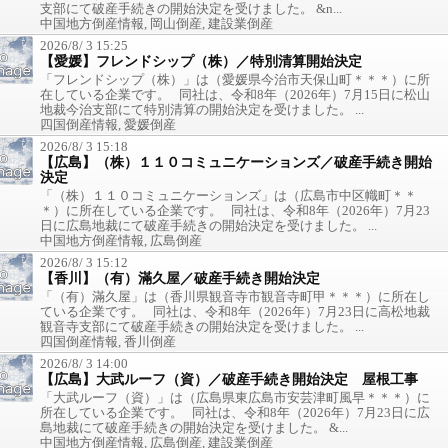
支部にて破産手続きの開始決定を受けました。 &n...
中国地方倒産情報, 岡山倒産, 建設業倒産
2026/8/ 3 15:25
【愛媛】フレンドシップ（株）／特別清算開始決定
「フレンドシップ（株）」は（愛媛県今治市天保山町＊＊＊）に所
在している企業です。 同社は、令和8年（2026年）7月15日に松山
地裁今治支部にて特別清算の開始決定を受けました。 ...
四国倒産情報, 愛媛倒産
2026/8/ 3 15:18
【広島】（株）１１０コミュニケーションズ／破産手続き開始
決定
「（株）１１０コミュニケーションズ」は（広島市中区幟町＊＊
＊）に所在している企業です。 同社は、令和8年（2026年）7月23
日に広島地裁にて破産手続きの開始決定を受けました。 ...
中国地方倒産情報, 広島倒産
2026/8/ 3 15:12
【香川】（有）滿久屋／破産手続き開始決定
「（有）滿久屋」は（香川県観音寺市観音寺町甲＊＊＊）に所在し
ている企業です。 同社は、令和8年（2026年）7月23日に高松地裁
観音寺支部にて破産手続きの開始決定を受けました。 ...
四国倒産情報, 香川倒産
2026/8/ 3 14:00
【広島】大武ルーフ（資）／破産手続き開始決定 屋根工事
「大武ルーフ（資）」は（広島県東広島市安芸津町風早＊＊＊）に
所在している企業です。 同社は、令和8年（2026年）7月23日に広
島地裁にて破産手続きの開始決定を受けました。 &...
中国地方倒産情報, 広島倒産, 建設業倒産