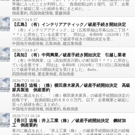
準備に入ったことが判明した。 負債総額は約１億円。 以下、企業
概要と破綻に至った経緯を表にまとめた。 ...
倒産要約, 四国倒産情報, 愛媛倒産
2026/7/24 8:57
【広島】（有）インテリアアティック／破産手続き開始決定
「（有）インテリアアティック」は（広島県福山市幕山台二丁目＊
＊＊）に所在している企業です。 同社は、令和8年（2026年）7月
15日に広島地裁福山支部にて破産手続きの開始決定を受...
中国地方倒産情報, 広島倒産, 建設業倒産
2026/7/24 8:47
【高知】（有）中岡興業／破産手続き開始決定 引越し業者
「（有）中岡興業」は（高知県吾川郡いの町加田＊＊＊）に所在し
ている企業です。 同社は、令和8年（2026年）7月13日に高知地裁
にて破産手続きの開始決定を受けました。 &nbs...
四国倒産情報, 運送業倒産, 高知倒産
2026/7/23 10:24
【島根】追報：（株）横田唐木家具／破産手続開始決定 高級
家具製造 倒産要約
島根に拠点をおく、「（株）横田唐木家具」の破産手続開始決定の
続報です。 負債総額は約６８００万円。 以下、企業概要と破綻に
至った経緯を表にまとめた。 ...
中国地方倒産情報, 倒産要約, 島根倒産
2026/7/23 10:24
【香川】追報：井上工業（株）／破産手続開始決定 鋼材加
工 倒産要約
香川に拠点をおく、「井上工業（株）」の破産手続開始決定の続報