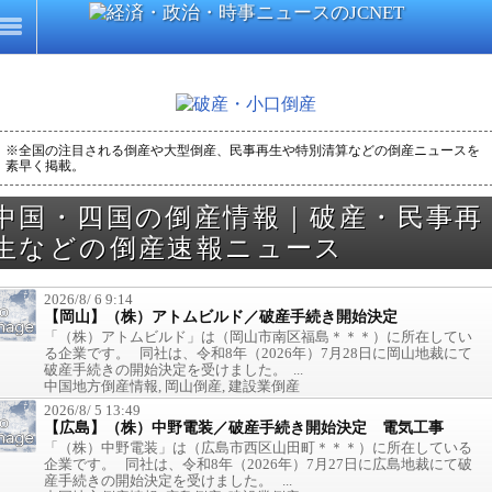
※全国の注目される倒産や大型倒産、民事再生や特別清算などの倒産ニュースを
素早く掲載。
中国・四国の倒産情報｜破産・民事再
生などの倒産速報ニュース
2026/8/ 6 9:14
【岡山】（株）アトムビルド／破産手続き開始決定
「（株）アトムビルド」は（岡山市南区福島＊＊＊）に所在してい
る企業です。 同社は、令和8年（2026年）7月28日に岡山地裁にて
破産手続きの開始決定を受けました。 ...
中国地方倒産情報, 岡山倒産, 建設業倒産
2026/8/ 5 13:49
【広島】（株）中野電装／破産手続き開始決定 電気工事
「（株）中野電装」は（広島市西区山田町＊＊＊）に所在している
企業です。 同社は、令和8年（2026年）7月27日に広島地裁にて破
産手続きの開始決定を受けました。 ...