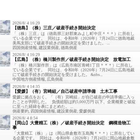
2026/8/ 4 16:29
【徳島】（株）三庄／破産手続き開始決定
「（株）三庄」は（徳島県三好郡東みよし町中庄＊＊＊）に所在し
ている企業です。 同社は、令和8年（2026年）7月24日に徳島地裁
美馬支部にて破産手続きの開始決定を受けました。 ...
四国倒産情報, 建設業倒産, 徳島倒産
2026/8/ 4 16:29
【広島】（株）橋川製作所／破産手続き開始決定 放電加工
「（株）橋川製作所」は（広島市南区青崎1丁目＊＊＊）に所在し
ている企業です。 同社は、令和8年（2026年）7月24日に広島地裁
にて破産手続きの開始決定を受けました。 &nbs...
中国地方倒産情報, 広島倒産
2026/8/ 4 14:35
【愛媛】（有）宮崎組／自己破産申請準備 土木工事
愛媛に拠点をおく、「（有）宮崎組」が自己破産の申請準備に入っ
たことが判明した。 負債総額は約5,000万円 以下、企業概要と破綻
に至った経緯を表にまとめた。 ...
倒産要約, 四国倒産情報, 建設業倒産, 愛媛倒産
2026/8/ 4 8:54
【岡山】大豊精工（株）／破産手続き開始決定 鋼構造物工
事
「大豊精工（株）」は（岡山県倉敷市玉島陶＊＊＊）に所在してい
る企業です。 同社は、令和8年（2026年）7月24日に岡山地裁倉敷