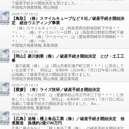
て破産手続きの開始決定を受けました。 ...
中国地方倒産情報, 岡山倒産
2026/7/30 16:12
【鳥取】（株）スマイルキューブなど５社／破産手続き開始決
定 総合ウエディング事業
「（株）スマイルキューブ」は（鳥取県西伯郡南部町下中谷＊＊
＊）、「（株）ディスカバリー日野」は（鳥取県日野郡日野町下横
＊＊＊）、「（株）ワーカービー」は（愛知県岡崎市中岡崎町＊＊
＊）、「（株）一向...
中国地方倒産情報, 鳥取倒産
2026/7/30 14:05
【岡山】菱川創業（株）／破産手続き開始決定 とび・土工工
事
「菱川創業（株）」は（岡山市東区瀬戸町江尻＊＊＊）に所在して
いる企業です。 同社は、令和8年（2026年）7月21日午前11時に岡
山地裁にて破産手続きの開始決定を受けました。 ...
中国地方倒産情報, 岡山倒産, 建設業倒産
2026/7/28 14:13
【愛媛】（有）ライズ技研／破産手続き開始決定
「（有）ライズ技研」は（愛媛県松山市正円寺三丁目＊＊＊）に所
在している企業です。 同社は、令和8年（2026年）7月17日に松山
地裁にて破産手続きの開始決定を受けました。 &n...
四国倒産情報, 愛媛倒産
2026/7/28 10:41
【広島】追報：檀上食品工業（株）／破産手続き開始決定 佃
煮製造 負債約2億3700万円
広島に拠点をおく、「檀上食品工業（株）」の破産手続き開始決定