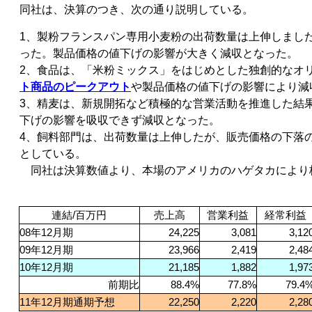
同社は、決算のつき、次の通り説明している。
1、製粉フランスパン専用小麦粉の出荷数量は上伸しまし
った。製品価格の値下げの影響が大きく減収となった。
2、食品は、「米粉ミックス」をはじめとした独創的なオ
ト商品のピークアウト
や製品価格の値下げの影響により減
3、精麦は、新規開拓など積極的な営業活動を推進した結
下げの影響を吸収できず減収となった。
4、飼料部門は、出荷数量は上伸したが、販売価格の下落
としている。
同社は決算数値より、本場のアメリカのハゲタカにより
連結/百万円
売上高
営業利益
経常利益
08
年12月期
24,225
3,081
3,12
09
年12月期
23,966
2,419
2,48
10
年12月期
21,185
1,882
1,97
前期比
88.4%
77.8%
79.4
11
年12月期通期予想
22,250
2,220
2,28