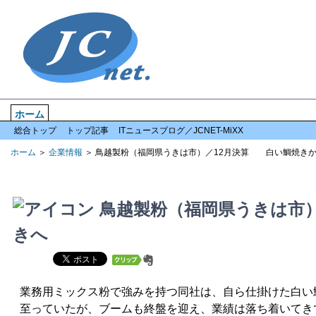
ホーム
企業情報
倒産情報
全国情報
特集記事
アクセスランキン
総合トップ
トップ記事
ITニュースブログ／JCNET-MiXX
ホーム
＞
企業情報
＞ 鳥越製粉（福岡県うきは市）／12月決算 白い鯛焼き
鳥越製粉（福岡県うきは市
きへ
業務用ミックス粉で強みを持つ同社は、自ら仕掛けた白い
至っていたが、ブームも終盤を迎え、業績は落ち着いてき