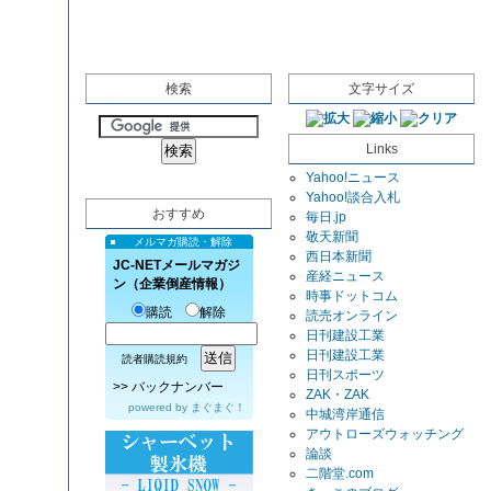
検索
文字サイズ
Links
Yahoo!ニュース
Yahoo!談合入札
おすすめ
毎日.jp
敬天新聞
メルマガ購読・解除
西日本新聞
JC-NETメールマガジ
産経ニュース
ン（企業倒産情報）
時事ドットコム
購読
解除
読売オンライン
日刊建設工業
日刊建設工業
読者購読規約
日刊スポーツ
>>
バックナンバー
ZAK・ZAK
powered by
まぐまぐ！
中城湾岸通信
アウトローズウォッチング
論談
二階堂.com