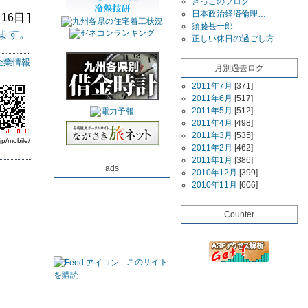
きっこのブログ
日本政治経済倫理…
16日 ]
須藤甚一郎
ます。
正しい休日の過ごし方
企業情報
月別過去ログ
2011年7月
[371]
2011年6月
[517]
2011年5月
[512]
2011年4月
[498]
2011年3月
[535]
jp/mobile/
2011年2月
[462]
2011年1月
[386]
ads
2010年12月
[399]
2010年11月
[606]
Counter
このサイト
を購読