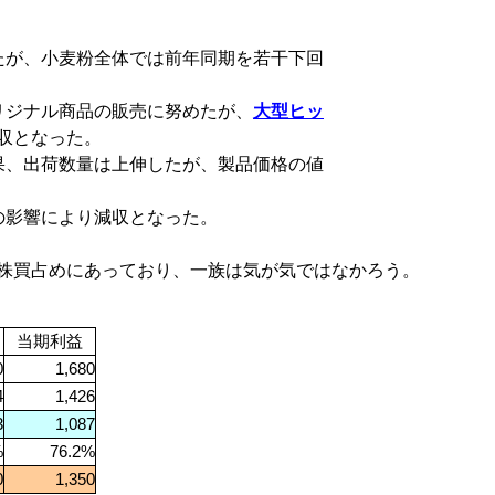
たが、小麦粉全体では前年同期を若干下回
リジナル商品の販売に努めたが、
大型ヒッ
収となった。
果、出荷数量は上伸したが、製品価格の値
の影響により減収となった。
株買占めにあっており、一族は気が気ではなかろう。
当期利益
0
1,680
4
1,426
3
1,087
%
76.2%
0
1,350