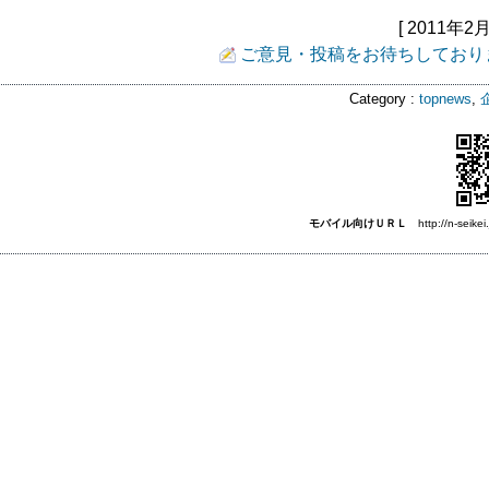
[ 2011年2月
ご意見・投稿をお待ちしており
Category :
topnews
,
モバイル向けＵＲＬ
http://n-seikei.