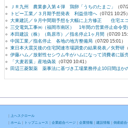
ＪＲ九州 農業参入第４弾 鶏卵「うちのたまご」
（07/
トピー工業／３月期予想発表 利益倍増へ
（07/21 10:25
大東建託／９月中間期予想を大幅に上方修正 住宅エコＰ
三交電気工事㈱（福岡市南区） 1年間の営業停止命令受
本田建設（株）（島原市）／指名停止1ヶ月間
（07/20 15
中国工業／指名停止 各地の地方整備局
（07/20 15:01）
東日本大震災後の住宅関連市場調査の結果発表／矢野研
（
伊藤ハム／放射性セシウム牛がハムになって消費者に販
「大麦若葉」産地偽装
（07/20 10:41）
田辺三菱製薬 薬事法に基づき工場業務停止10日間ほかの行
｜
上へスクロール
｜
ホーム
｜
トップニュース
｜
企業総合ページ
｜
企業情報
｜
建設情報
｜
倒産総合