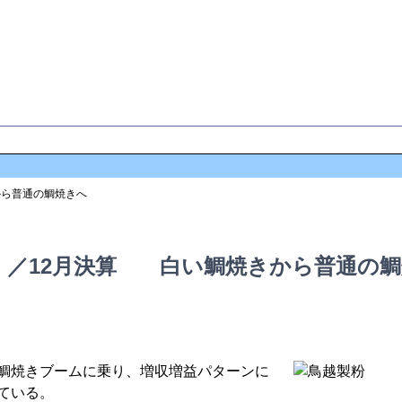
グ
ご意見・メール
から普通の鯛焼きへ
）／12月決算 白い鯛焼きから普通の鯛
鯛焼きブームに乗り、増収増益パターンに
ている。