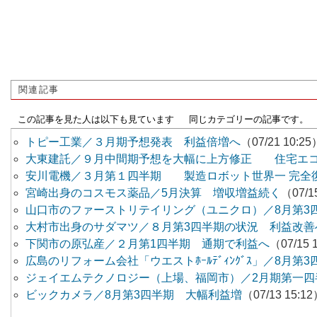
関連記事
この記事を見た人は以下も見ています
同じカテゴリーの記事です。
トピー工業／３月期予想発表 利益倍増へ
（07/21 10:25
大東建託／９月中間期予想を大幅に上方修正 住宅エ
安川電機／３月第１四半期 製造ロボット世界一 完全
宮崎出身のコスモス薬品／5月決算 増収増益続く
（07/1
山口市のファーストリテイリング（ユニクロ）／8月第3
大村市出身のサダマツ／８月第3四半期の状況 利益改善
下関市の原弘産／２月第1四半期 通期で利益へ
（07/15 
広島のリフォーム会社「ウエストﾎｰﾙﾃﾞｨﾝｸﾞｽ」／8月第
ジェイエムテクノロジー（上場、福岡市）／2月期第一四
ビックカメラ／8月第3四半期 大幅利益増
（07/13 15:1