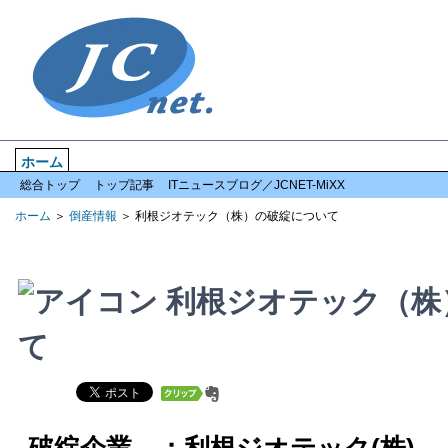
ホーム
企業情報
倒産情報
全国情報
特集記事
アクセスランキン
総合トップ
トップ記事
ITニュースブログ／JCNET-MiXX
ホーム
＞
倒産情報
＞ 利根ジオテック（株）の破綻について
利根ジオテック（株
て