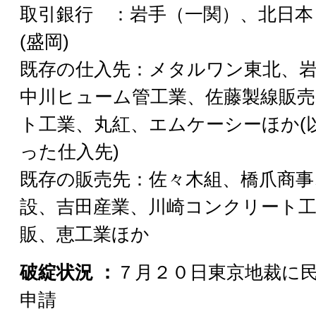
取引銀行 ：岩手（一関）、北日本
(盛岡)
既存の仕入先：メタルワン東北、
中川ヒューム管工業、佐藤製線販
ト工業、丸紅、エムケーシーほか(
った仕入先)
既存の販売先：佐々木組、橋爪商事
設、吉田産業、川崎コンクリート
販、恵工業ほか
破綻状況 ：
７月２０日東京地裁に
申請