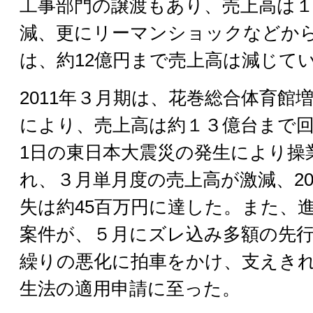
工事部門の譲渡もあり、売上高は
減、更にリーマンショックなどから2
は、約12億円まで売上高は減じて
2011年３月期は、花巻総合体育館
により、売上高は約１３億台まで回
1日の東日本大震災の発生により操
れ、３月単月度の売上高が激減、20
失は約45百万円に達した。また、
案件が、５月にズレ込み多額の先
繰りの悪化に拍車をかけ、支えき
生法の適用申請に至った。