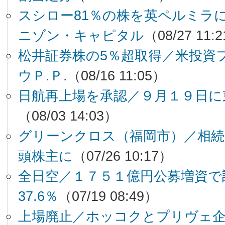
スシロー81％の株を英ペルミラに
ニゾン・キャピタル
（08/27 11:
松井証券株の5％超取得／米投資
ウＰ.Ｐ.
（08/16 11:05）
日航再上場を承認／９月１９日に
（08/03 14:03）
グリーンクロス（福岡市）／相続
頭株主に
（07/26 10:17）
全日空／１７５１億円公募増資で
37.6％
（07/19 08:49）
上場廃止／ホッコクとプリヴェ