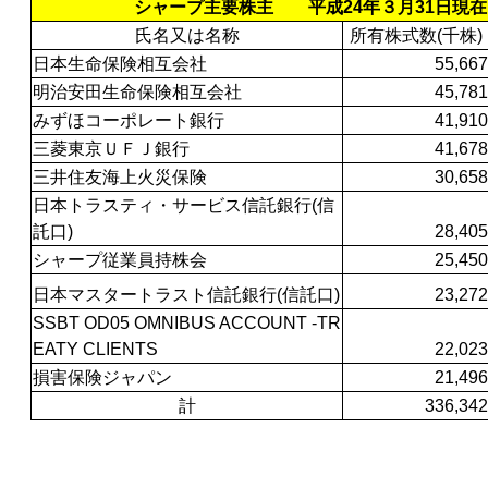
シャープ主要株主 平成24年３月31日現在
氏名又は名称
所有株式数(千株)
日本生命保険相互会社
55,667
明治安田生命保険相互会社
45,781
みずほコーポレート銀行
41,910
三菱東京ＵＦＪ銀行
41,678
三井住友海上火災保険
30,658
日本トラスティ・サービス信託銀行(信
託口)
28,405
シャープ従業員持株会
25,450
日本マスタートラスト信託銀行(信託口)
23,272
SSBT OD05 OMNIBUS ACCOUNT -TR
EATY CLIENTS
22,023
損害保険ジャパン
21,496
計
336,342