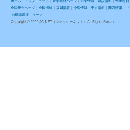
｜
ホーム
｜
トップニュース
｜
企業総合ページ
｜
企業情報
｜
建設情報
｜
倒産総合
｜
全国総合ページ
｜
全国情報
｜
福岡情報
｜
沖縄情報
｜
東京情報
｜
関西情報
｜
ご
｜
自動車産業ニュース
Copyright © 2009 JC-NET（ジェイシーネット） All Rights Reserved.