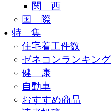
関 西
国 際
特 集
住宅着工件数
ゼネコンランキング
健 康
自動車
おすすめ商品