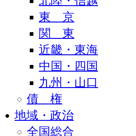
北陸・信越
東 京
関 東
近畿・東海
中国・四国
九州・山口
債 権
地域・政治
全国総合