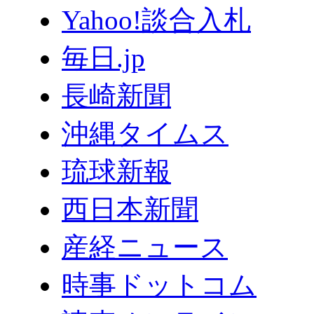
Yahoo!談合入札
毎日.jp
長崎新聞
沖縄タイムス
琉球新報
西日本新聞
産経ニュース
時事ドットコム