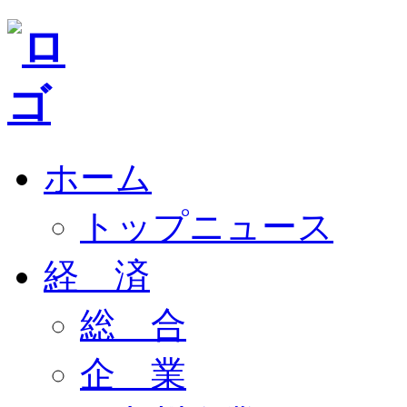
ホーム
トップニュース
経 済
総 合
企 業