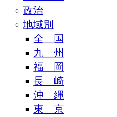
政治
地域別
全 国
九 州
福 岡
長 崎
沖 縄
東 京