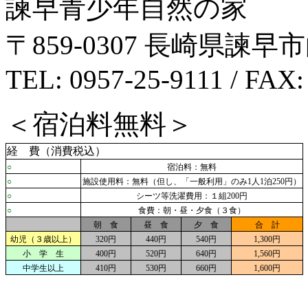
諫早青少年自然の家
〒859-0307 長崎県諫早市
TEL: 0957-25-9111 / FAX:
＜宿泊料無料＞
経 費（消費税込）
○
宿泊料：無料
○
施設使用料：無料（但し、「一般利用」のみ
1
人
1
泊
250
円）
○
シーツ等洗濯費用：１組
200
円
○
食費：朝・昼・夕食（３食）
朝 食
昼 食
夕 食
合 計
幼児（３歳以上）
320
円
440
円
540
円
1,300
円
小 学 生
400
円
520
円
640
円
1,560
円
中学生以上
410
円
530
円
660
円
1,600
円