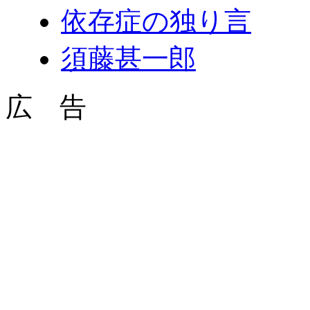
依存症の独り言
須藤甚一郎
広 告