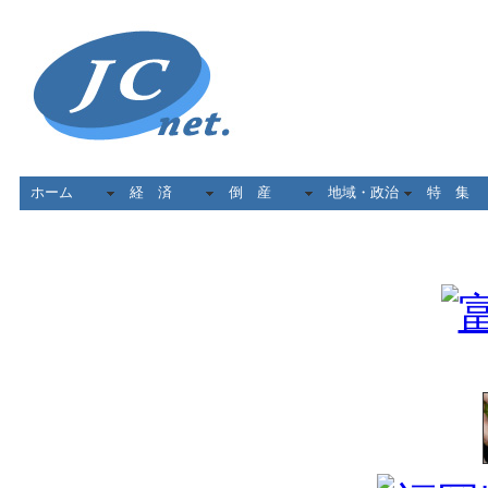
ホーム
経 済
倒 産
地域・政治
特 集