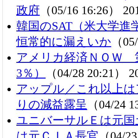
政府
（05/16 16:26）
20
韓国のSAT（米大学
恒常的に漏えいか
（05/
アメリカ経済ＮＯＷ 第
3％）
（04/28 20:21）
2
アップル／これ以上
りの減益露呈
（04/24 
ユニバーサルＥは元国
は元ＣＩＡ長官
（04/23