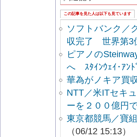
この記事を見た人は以下も見ています
ソフトバンク／
収完了 世界第3
ピアノのSteinw
へ ｽﾀｲﾝｳｪｲ･ｱﾝﾄ
華為がノキア買
NTT／米ITセ
ーを２００億円
東京都競馬／寶
（06/12 15:13）