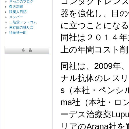
コンタクトレンズ
きっこのブログ
敬天新聞
器を強化し、目の
狼魔人日記
メンバー
二階堂ドットコム
に立つことにな
依存症の独り言
須藤甚一郎
同社は２０１４年
上の年間コスト削
広 告
同社は、2009
ナル抗体のレスリズマブ
s（本社・ペンシル
ma社（本社・ロ
ーデス治療薬Lup
リアのArana