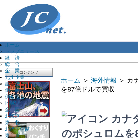
ホーム
トップニュース
経 済
総 合
企 業
コンテンツ
九州企業
ホーム
＞
海外情報
＞ カ
建 設
を87億ドルで買収
倒 産
倒産総合
地域別
全 国
北海道
カナ
東 北
北陸・信越
のポシュロムを
東 京