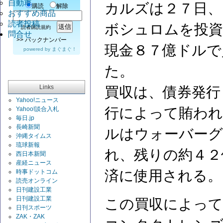
自動車
カルズは２７日、
購読
解除
おすすめ商品
読者投稿
ボシュロムを投資
読者購読規約
問合せ
>>
バックナンバー
現金８７億ドルで
powered by
まぐまぐ！
た。
Links
買収は、債券発行
Yahoo!ニュース
行によって賄われ
Yahoo!談合入札
毎日.jp
長崎新聞
ルはウォーバーグ
沖縄タイムス
琉球新報
れ、残りの約４２
西日本新聞
産経ニュース
済に使用される。
時事ドットコム
読売オンライン
日刊建設工業
日刊建設工業
この買収によって
日刊スポーツ
ZAK・ZAK