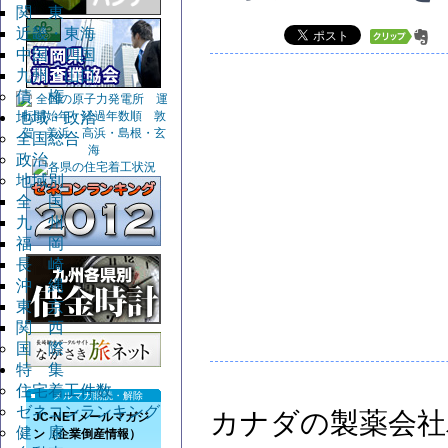
関 東
近畿・東海
中国・四国
九州・山口
債 権
地域・政治
全国総合
政治
地域別
全 国
九 州
福 岡
長 崎
沖 縄
東 京
関 西
国 際
特 集
住宅着工件数
メルマガ購読・解除
ゼネコンランキング
カナダの製薬会社
JC-NETメールマガジ
健 康
ン（企業倒産情報）