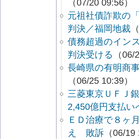
（07/20 09:56）
元祖社債詐欺の
判決／福岡地裁
（
債務超過のイン
判決受ける
（06/2
長崎県の有明商
（06/25 10:39）
三菱東京ＵＦＪ
2,450億円支払い
ＥＤ治療で８ヶ
え 敗訴
（06/19