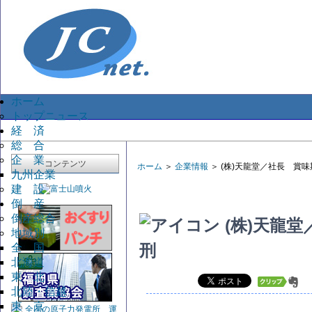
ホーム
トップニュース
経 済
総 合
企 業
コンテンツ
ホーム
＞
企業情報
＞ (株)天龍堂／社長 賞
九州企業
建 設
倒 産
倒産総合
(株)天龍
地域別
刑
全 国
北海道
東 北
北陸・信越
東 京