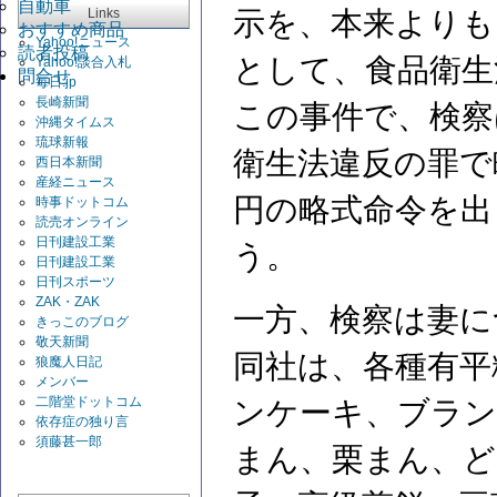
自動車
Links
示を、本来よりも
おすすめ商品
Yahoo!ニュース
読者投稿
として、食品衛生
Yahoo!談合入札
問合せ
毎日.jp
長崎新聞
この事件で、検察
沖縄タイムス
琉球新報
衛生法違反の罪で
西日本新聞
産経ニュース
円の略式命令を出
時事ドットコム
読売オンライン
日刊建設工業
う。
日刊建設工業
日刊スポーツ
ZAK・ZAK
一方、検察は妻に
きっこのブログ
敬天新聞
同社は、各種有平
狼魔人日記
メンバー
二階堂ドットコム
ンケーキ、ブラン
依存症の独り言
須藤甚一郎
まん、栗まん、ど