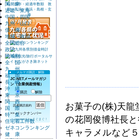
関 東
近畿・東海
中国・四国
九州・山口
債 権
地域・政治
全国総合
政治
地域別
全 国
九 州
メルマガ購読・解除
福 岡
JC-NETメールマガジ
長 崎
ン（企業倒産情報）
沖 縄
購読
解除
東 京
関 西
お菓子の(株)天龍
読者購読規約
国 際
>>
バックナンバー
特 集
の花岡俊博社長と
powered by
まぐまぐ！
住宅着工件数
ゼネコンランキング
キャラメルなど５
健 康