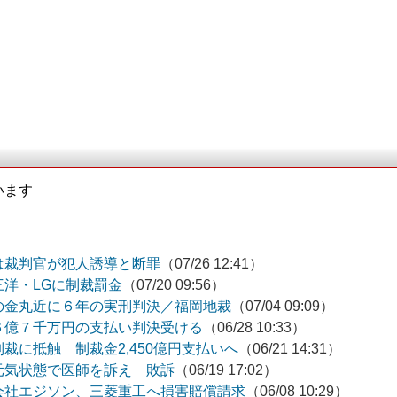
います
は裁判官が犯人誘導と断罪
（07/26 12:41）
洋・LGに制裁罰金
（07/20 09:56）
の金丸近に６年の実刑判決／福岡地裁
（07/04 09:09）
６億７千万円の支払い判決受ける
（06/28 10:33）
裁に抵触 制裁金2,450億円支払いへ
（06/21 14:31）
元気状態で医師を訴え 敗訴
（06/19 17:02）
会社エジソン、三菱重工へ損害賠償請求
（06/08 10:29）