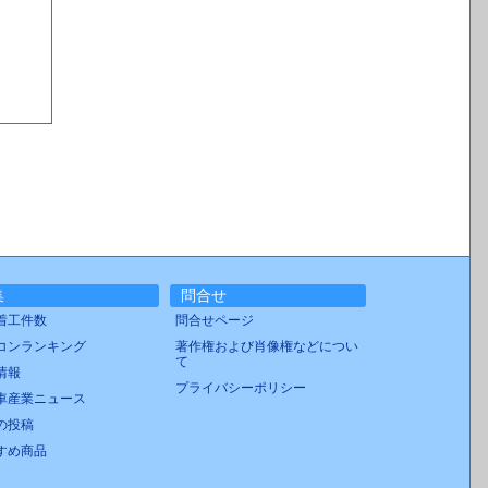
集
問合せ
着工件数
問合せページ
コンランキング
著作権および肖像権などについ
て
情報
プライバシーポリシー
車産業ニュース
の投稿
すめ商品