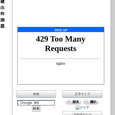
新建
提出
。昨
悪徳
課題
PICK UP
検索
文字サイズ
月別過去ログ