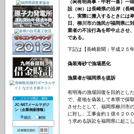
（㈱有明商事・中村一喜）一
設（㈱）は長崎県の沿岸（長
し、実際に搬入するときには
日、柳川市の漁民が福岡県に
業者の不法行為を即中止させ
である。
下記は【長崎新聞；平成２５
偽装海砂で漁場悪化
漁業者が福岡県を提訴
有明海の漁場回復を目的とし
メルマガ購読・解除
で、産地を偽装して本県で採
JC-NETメールマガジ
させたとして、福岡県柳川市の
ン（企業倒産情報）
に対し、工事金約１億６２０
購読
解除
う求める訴訟を福岡県に起こ
読者購読規約