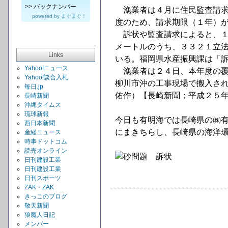
>>
バックナンバー
漁業者は４月に住民監査請求
powered by
まぐまぐ！
度のため、請求期限（１年）
訴状や監査請求によると、１
メートルのうち、３３２１立
Links
いる。福岡県水産振興課は「
Yahoo!ニュース
漁業者は２４日、本年度の覆
Yahoo!談合入札
柳川市沖の工事現場で搬入さ
毎日.jp
佑作）【長崎新聞；平成２５
長崎新聞
沖縄タイムス
琉球新報
今日も有明海では長崎県の㈱
西日本新聞
にまきちらし、長崎県の海洋
産経ニュース
時事ドットコム
読売オンライン
日刊建設工業
日刊建設工業
日刊スポーツ
ZAK・ZAK
きっこのブログ
敬天新聞
狼魔人日記
メンバー