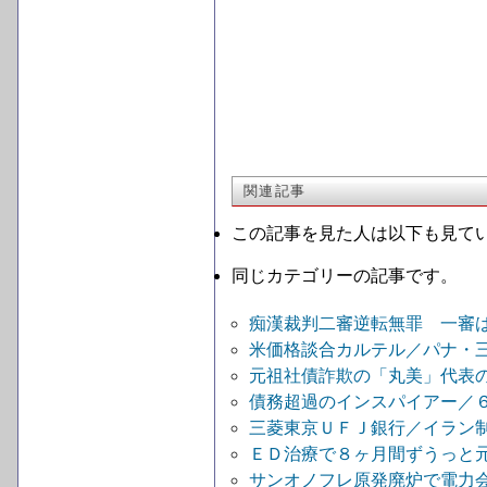
関連記事
この記事を見た人は以下も見て
同じカテゴリーの記事です。
痴漢裁判二審逆転無罪 一審
米価格談合カルテル／パナ・三
元祖社債詐欺の「丸美」代表
債務超過のインスパイアー／
三菱東京ＵＦＪ銀行／イラン制
ＥＤ治療で８ヶ月間ずうっと
サンオノフレ原発廃炉で電力