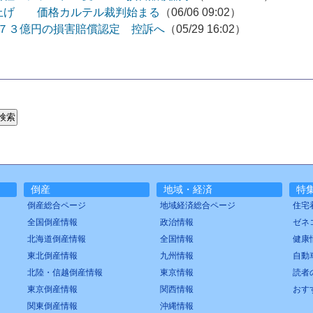
上げ 価格カルテル裁判始まる
（06/06 09:02）
１７３億円の損害賠償認定 控訴へ
（05/29 16:02）
倒産
地域・経済
特
倒産総合ページ
地域経済総合ページ
住宅
全国倒産情報
政治情報
ゼネ
北海道倒産情報
全国情報
健康
東北倒産情報
九州情報
自動
北陸・信越倒産情報
東京情報
読者
東京倒産情報
関西情報
おす
関東倒産情報
沖縄情報