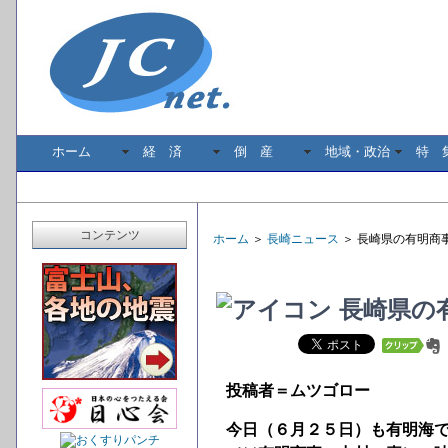
ホーム
経 済
倒 産
地域・政治
特 
コンテンツ
ホーム
＞
長崎ニュース
＞ 長崎県の有明商
長崎県の
投稿者＝ムツゴロー
今日（６月２５日）も有明海