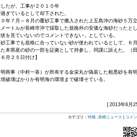
したが、工事が２０１０年
が過ぎているとして却下された。
０年７月～８月の覆砂工事で搬入された上五島沖の海砂５万
法メートルが長崎市沖で採取した規格外の安価な海砂だったと
訴状を見ていないのでコメントできない」としている。
砂工事でも規格に合っていない砂が使われているとして、６
れた本県産の砂の一部を証拠として持参し、同課に訴えた。（
年６月２５日付け】
有明商事（中村一喜）が所有する金栄丸が偽装した粗悪砂を有
環境破壊ばかりか有明海の環境まで破壊そている。
[ 2013年6月2
カテゴリ：
特報
,
長崎ニュース
|
コメン