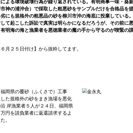
味による環境破壊行為が繰り返されている。有明商事一味・葵
崎市神の浦沖合）で採取した粗悪砂をサンプルだけを合格品を
卑劣にも規格外の粗悪品の砂を柳川市沖の海底に投棄している
対して起こした訴訟で
真実は明らかになるだろうが、その前に
、有明海の海と漁業者を悪徳業者の魔の手から守るのが喫緊の
年６月２５日付け】から抜粋してます。
た福岡県の覆砂（ふくさで）工事
取した規格外の砂をまき漁場を悪化
沿 岸漁業者５人が２４日、福岡県
０万円を請負業者に返還請求するよ
した。