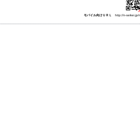
モバイル向けＵＲＬ
http://n-seikei.jp/