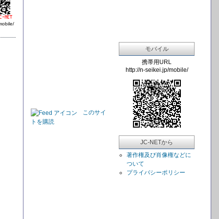
mobile/
モバイル
携帯用URL
http://n-seikei.jp/mobile/
このサイ
トを購読
JC-NETから
著作権及び肖像権などに
ついて
プライバシーポリシー