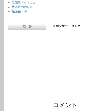
二階堂ドットコム
依存症の独り言
須藤甚一郎
スポンサード リンク
広 告
コメント