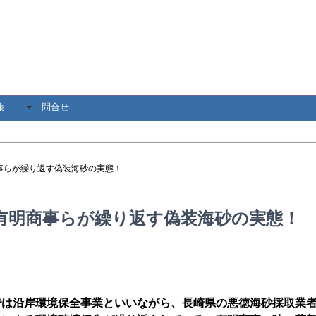
集
問合せ
事らが繰り返す偽装海砂の実態！
有明商事らが繰り返す偽装海砂の実態！
では沿岸環境保全事業といいながら、長崎県の悪徳海砂採取業