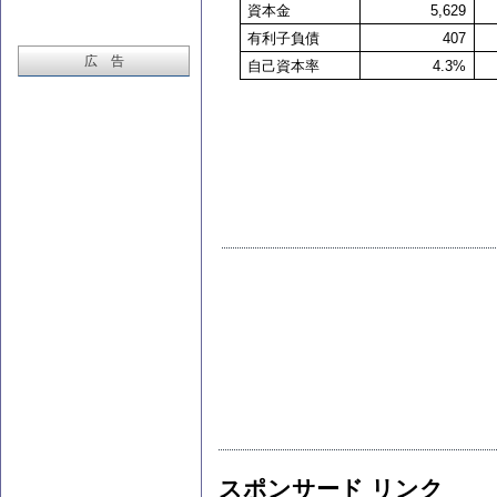
資本金
5,629
有利子負債
407
広 告
自己資本率
4.3%
スポンサード リンク