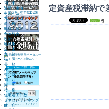
関 東
定資産税滞納で
近畿・東海
中国・四国
九州・山口
債 権
地域・政治
全国総合
政治
地域別
全 国
九 州
福 岡
長 崎
メルマガ購読・解除
沖 縄
JC-NETメールマガジ
東 京
ン（企業倒産情報）
関 西
購読
解除
国 際
特 集
読者購読規約
住宅着工件数
>>
バックナンバー
ゼネコンランキング
powered by
まぐまぐ！
健 康