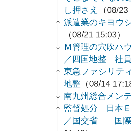
し押さえ
（08/23
派遣業のキヨウ
（08/21 15:03）
Ｍ管理の穴吹ハ
／四国地整 社
東急ファシリテ
地整
（08/14 17:
南九州総合メン
監督処分 日本Ｅ
／国交省 国際