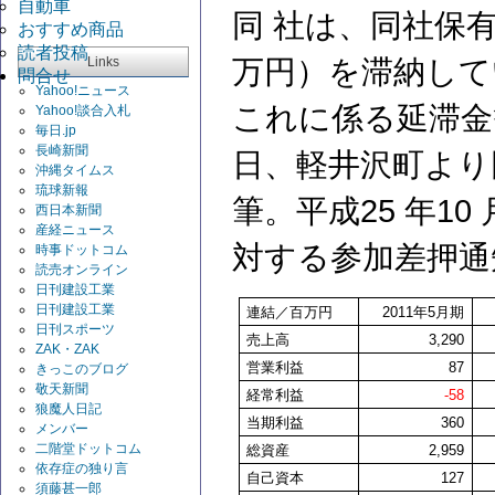
自動車
同 社は、同社保
おすすめ商品
読者投稿
Links
万円）を滞納して
問合せ
Yahoo!ニュース
これに係る延滞金
Yahoo!談合入札
毎日.jp
長崎新聞
日、軽井沢町より
沖縄タイムス
琉球新報
筆。平成25 年10
西日本新聞
産経ニュース
対する参加差押通
時事ドットコム
読売オンライン
日刊建設工業
日刊建設工業
連結／百万円
2011
年5月期
日刊スポーツ
売上高
3,290
ZAK・ZAK
営業利益
87
きっこのブログ
敬天新聞
経常利益
-58
狼魔人日記
当期利益
360
メンバー
二階堂ドットコム
総資産
2,959
依存症の独り言
自己資本
127
須藤甚一郎