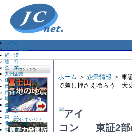
ホーム
トップニュース
経 済
総 合
企 業
コンテンツ
九州企業
ホーム
＞
企業情報
＞ 東
建 設
で差し押さえ喰らう 大
倒 産
倒産総合
地域別
全 国
北海道
東 北
北陸・信越
東証2部
東 京