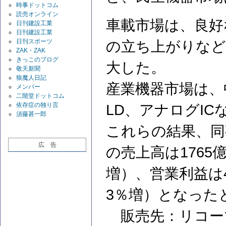
時事ドットコム
読売オンライン
車載市場は、良好
日刊建設工業
日刊建設工業
日刊スポーツ
の立ち上がりなど
ZAK・ZAK
きっこのブログ
大した。
敬天新聞
狼魔人日記
産業機器市場は、
メンバー
二階堂ドットコム
依存症の独り言
LD、アナログI
須藤甚一郎
これらの結果、同
広 告
の売上高は1765
増）、営業利益は4
3％増）となった
販売先：リコーマ