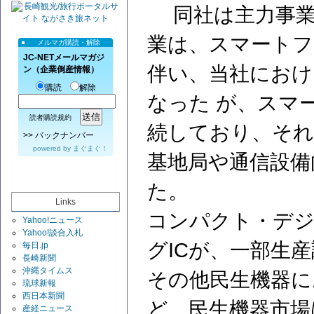
同社は主力事業
業は、スマートフ
メルマガ購読・解除
JC-NETメールマガジ
伴い、当社におけ
ン（企業倒産情報）
購読
解除
なった が、スマ
読者購読規約
続しており、それ
>>
バックナンバー
powered by
まぐまぐ！
基地局や通信設備向
た。
Links
コンパクト・デ
Yahoo!ニュース
Yahoo!談合入札
グICが、一部生
毎日.jp
長崎新聞
沖縄タイムス
その他民生機器に
琉球新報
西日本新聞
ど、民生機器市場
産経ニュース