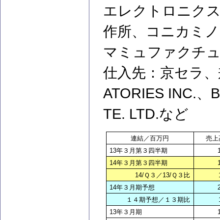
エレクトロニクス
作所、コニカミノ
マミュファクチ
仕入先：京セラ、兼
ATORIES INC.、
TE. LTD.など
連結／百万円
売
13
年３月第３四半期
14
年３月第３四半期
14/
Ｑ３／13/Ｑ３比
14
年３月期予想
１４期予想／１３期比
13
年３月期