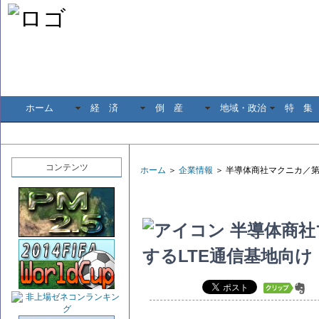
ホーム
経 済
倒 産
地域・政治
特 集
コンテンツ
ホーム
＞
企業情報
＞ 半導体商社マクニカ／第
半導体商社
するLTE通信基地向け