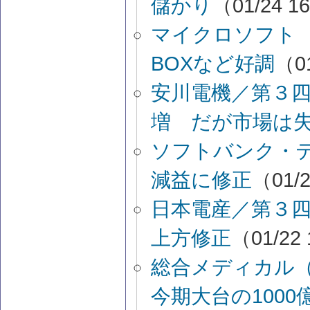
儲かり
（01/24 1
マイクロソフト 
BOXなど好調
（01
安川電機／第３
増 だが市場は
ソフトバンク・
減益に修正
（01/2
日本電産／第３
上方修正
（01/22 
総合メディカル
今期大台の1000