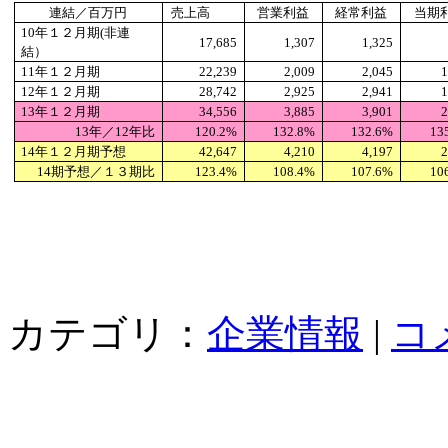
連結／百万円
売上高
営業利益
経常利益
当期
10
年１２月期(非連
17,685
1,307
1,325
結）
11
年１２月期
22,239
2,009
2,045
1
12
年１２月期
28,742
2,925
2,941
1
13
年１２月期
34,556
3,885
3,901
2
13
年／12年比
120.2%
132.8%
132.6%
13
14
年１２月期予想
42,647
4,210
4,197
2
14
期予想／１３期比
123.4%
108.4%
107.6%
10
カテゴリ：
企業情報
|
コ