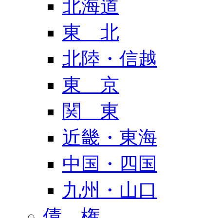
北海道
東 北
北陸・信越
東 京
関 東
近畿・東海
中国・四国
九州・山口
債 権