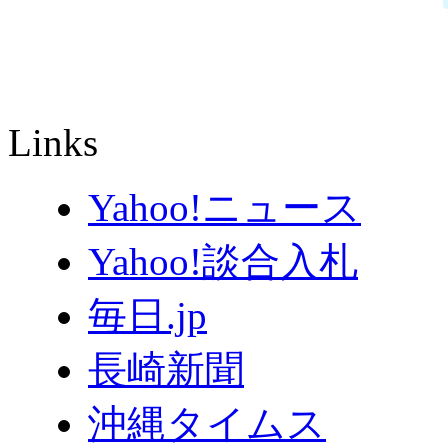
Links
Yahoo!ニュース
Yahoo!談合入札
毎日.jp
長崎新聞
沖縄タイムス