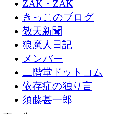
ZAK・ZAK
きっこのブログ
敬天新聞
狼魔人日記
メンバー
二階堂ドットコム
依存症の独り言
須藤甚一郎