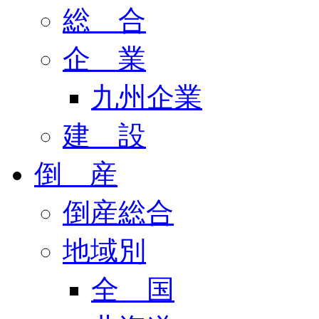
総 合
企 業
九州企業
建 設
倒 産
倒産総合
地域別
全 国