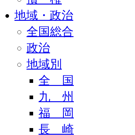
地域・政治
全国総合
政治
地域別
全 国
九 州
福 岡
長 崎