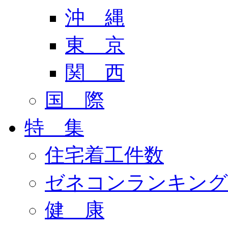
沖 縄
東 京
関 西
国 際
特 集
住宅着工件数
ゼネコンランキング
健 康