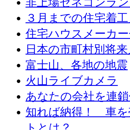
非上場ゼネコンラン
３月までの住宅着工
住宅ハウスメーカー
日本の市町村別将来
富士山、各地の地震
火山ライブカメラ
あなたの会社を連鎖
知れば納得！ 車を
トとは？