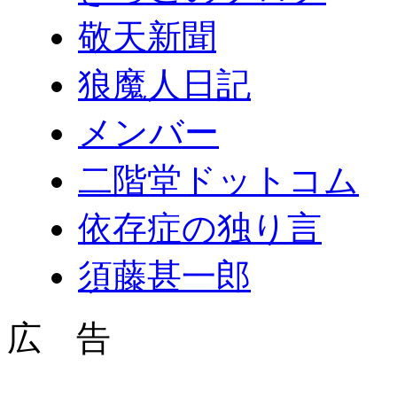
敬天新聞
狼魔人日記
メンバー
二階堂ドットコム
依存症の独り言
須藤甚一郎
広 告