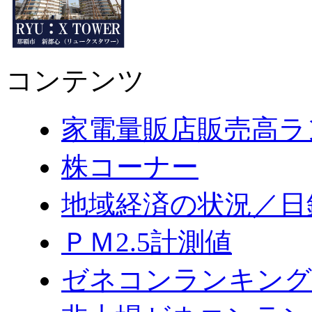
コンテンツ
家電量販店販売高ラ
株コーナー
地域経済の状況／日
ＰＭ2.5計測値
ゼネコンランキング2