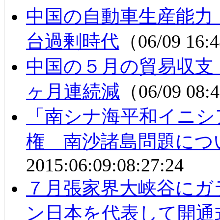
中国の自動車生産能力
台過剰時代
（06/09 16
中国の５月の貿易収支
ヶ月連続減
（06/09 08
「南シナ海平和イニシ
権 南沙諸島問題につ
2015:06:09:08:27:24
７月張家界大峡谷にガ
ン日本を代表して開通