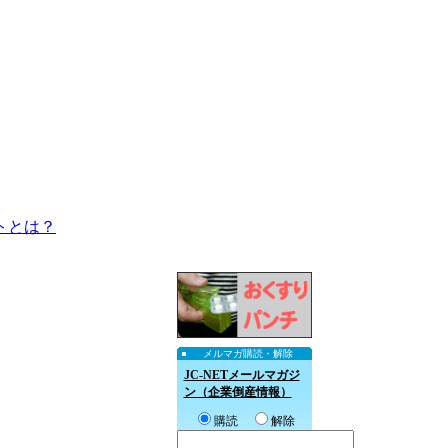
トとは？
メルマガ購読・解除
JC-NETメールマガジ
ン（企業倒産情報）
購読
解除