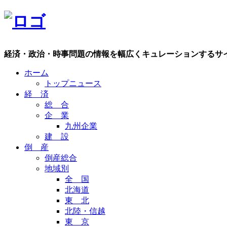
経済・政治・時事問題の情報を幅広くキュレーションするサ
ホーム
トップニュース
経 済
総 合
企 業
九州企業
建 設
倒 産
倒産総合
地域別
全 国
北海道
東 北
北陸・信越
東 京