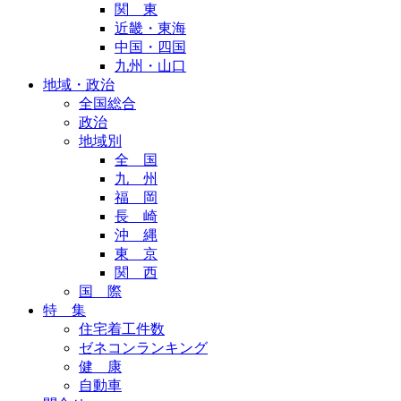
関 東
近畿・東海
中国・四国
九州・山口
地域・政治
全国総合
政治
地域別
全 国
九 州
福 岡
長 崎
沖 縄
東 京
関 西
国 際
特 集
住宅着工件数
ゼネコンランキング
健 康
自動車