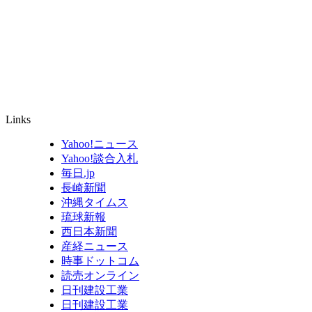
Links
Yahoo!ニュース
Yahoo!談合入札
毎日.jp
長崎新聞
沖縄タイムス
琉球新報
西日本新聞
産経ニュース
時事ドットコム
読売オンライン
日刊建設工業
日刊建設工業