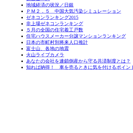
地域経済の状況／日銀
ＰＭ２．５ 中国大気汚染シミュレーション
ゼネコンランキング2015
非上場ゼネコンランキング
５月の全国の住宅着工戸数
住宅ハウスメーカー分譲マンションランキング
日本の市町村別将来人口推計
富士山、各地の地震
火山ライブカメラ
あなたの会社を連鎖倒産から守る共済制度とは？
知れば納得！ 車を売るときに気を付けるポイン