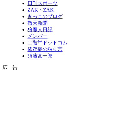
日刊スポーツ
ZAK・ZAK
きっこのブログ
敬天新聞
狼魔人日記
メンバー
二階堂ドットコム
依存症の独り言
須藤甚一郎
広 告