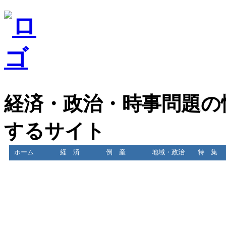
経済・政治・時事問題の
するサイト
ホーム
経 済
倒 産
地域・政治
特 集