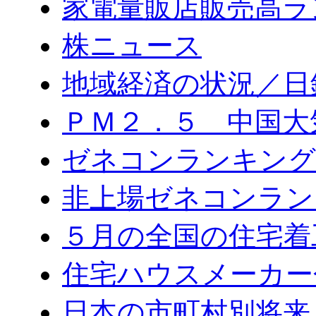
家電量販店販売高ラ
株ニュース
地域経済の状況／日
ＰＭ２．５ 中国大
ゼネコンランキング2
非上場ゼネコンラン
５月の全国の住宅着
住宅ハウスメーカー
日本の市町村別将来