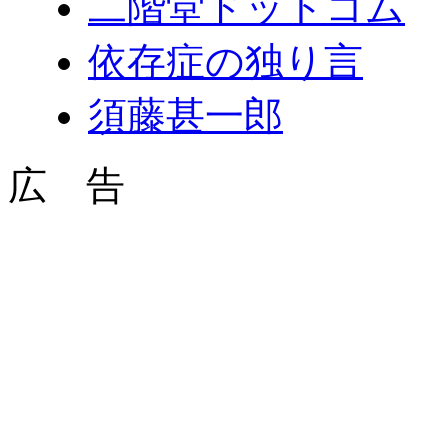
二階堂ドットコム
依存症の独り言
須藤甚一郎
広 告