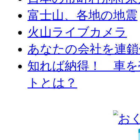
富士山、各地の地震
火山ライブカメラ
あなたの会社を連鎖
知れば納得！ 車を
トとは？