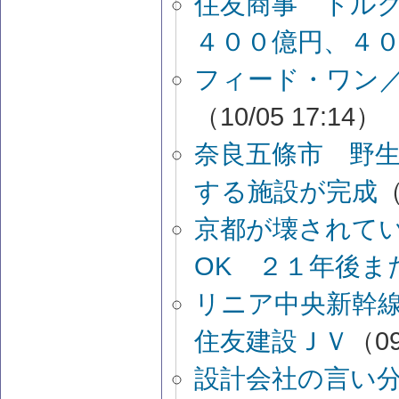
住友商事 トル
４００億円、４０
フィード・ワン
（10/05 17:14）
奈良五條市 野
する施設が完成
（
京都が壊されて
OK ２１年後ま
リニア中央新幹
住友建設ＪＶ
（09
設計会社の言い