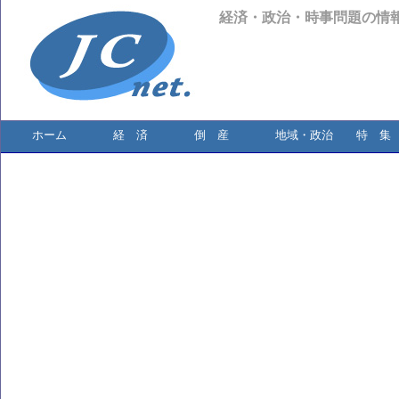
経済・政治・時事問題の情
ホーム
経 済
倒 産
地域・政治
特 集