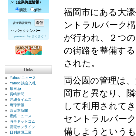
ン（企業倒産情報）
福岡市にある大濠
購読
解除
ントラルパーク構
読者購読規約
>>
バックナンバー
が行われ、２つの
powered by
まぐまぐ！
の街路を整備する
された。
Links
Yahoo!ニュース
両公園の管理は、
Yahoo!談合入札
毎日.jp
岡市と異なり、隣
長崎新聞
沖縄タイムス
して利用されてき
琉球新報
西日本新聞
産経ニュース
セントラルパーク
時事ドットコム
読売オンライン
備しようというも
日刊建設工業