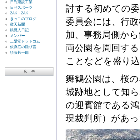
日刊建設工業
討する初めての委
日刊スポーツ
ZAK・ZAK
きっこのブログ
委員会には、行政
敬天新聞
狼魔人日記
加、事務局側から
メンバー
二階堂ドットコム
両公園を周回する
依存症の独り言
須藤甚一郎
ことなどを盛り込
広 告
舞鶴公園は、桜の
城跡地として知ら
の迎賓館である鴻
現裁判所）があっ