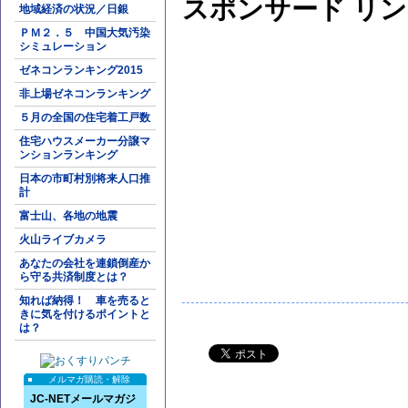
スポンサード リ
地域経済の状況／日銀
ＰＭ２．５ 中国大気汚染
シミュレーション
ゼネコンランキング2015
非上場ゼネコンランキング
５月の全国の住宅着工戸数
住宅ハウスメーカー分譲マ
ンションランキング
日本の市町村別将来人口推
計
富士山、各地の地震
火山ライブカメラ
あなたの会社を連鎖倒産か
ら守る共済制度とは？
知れば納得！ 車を売ると
きに気を付けるポイントと
は？
メルマガ購読・解除
JC-NETメールマガジ