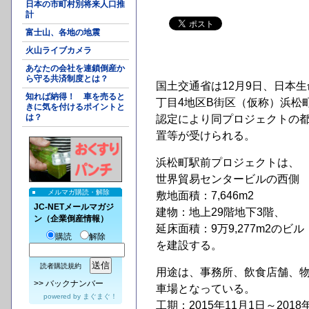
日本の市町村別将来人口推
計
富士山、各地の地震
火山ライブカメラ
あなたの会社を連鎖倒産か
ら守る共済制度とは？
国土交通省は12月9日、日本
知れば納得！ 車を売ると
丁目4地区B街区（仮称）浜松町
きに気を付けるポイントと
は？
認定により同プロジェクトの
置等が受けられる。
浜松町駅前プロジェクトは、
世界貿易センタービルの西側
メルマガ購読・解除
敷地面積：7,646m2
JC-NETメールマガジ
建物：地上29階地下3階、
ン（企業倒産情報）
延床面積：9万9,277m2のビル
購読
解除
を建設する。
読者購読規約
用途は、事務所、飲食店舗、
>>
バックナンバー
車場となっている。
powered by
まぐまぐ！
工期：2015年11月1日～201