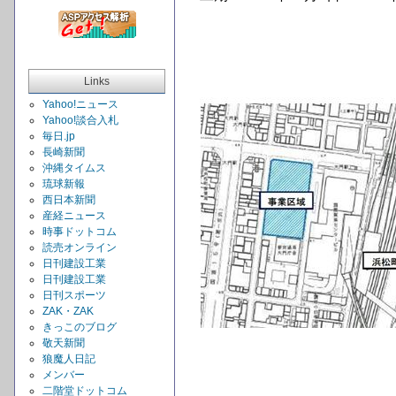
Links
Yahoo!ニュース
Yahoo!談合入札
毎日.jp
長崎新聞
沖縄タイムス
琉球新報
西日本新聞
産経ニュース
時事ドットコム
読売オンライン
日刊建設工業
日刊建設工業
日刊スポーツ
ZAK・ZAK
きっこのブログ
敬天新聞
狼魔人日記
メンバー
二階堂ドットコム