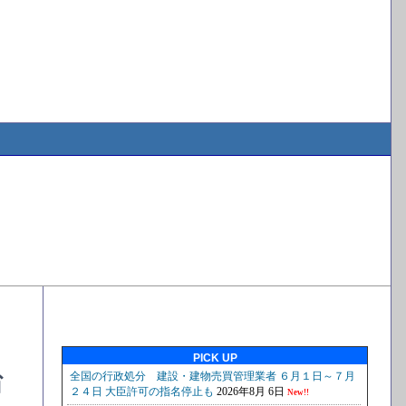
PICK UP
省