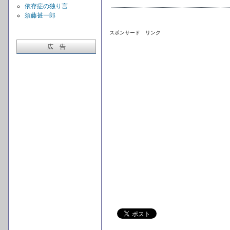
依存症の独り言
須藤甚一郎
スポンサード リンク
広 告