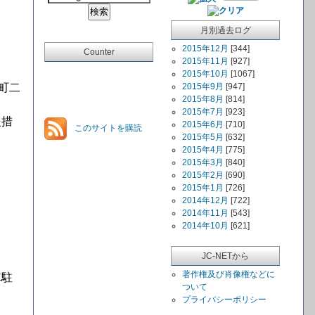
月別過去ログ
2015年12月
[344]
Counter
2015年11月
[927]
2015年10月
[1067]
町二
2015年9月
[947]
2015年8月
[814]
2015年7月
[923]
援措
2015年6月
[710]
このサイトを購読
2015年5月
[632]
2015年4月
[775]
2015年3月
[840]
2015年2月
[690]
2015年1月
[726]
2014年12月
[722]
2014年11月
[543]
2014年10月
[621]
JC-NETから
著作権及び肖像権などに
車駐
ついて
プライバシーポリシー