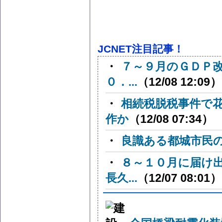
JCNET注目記事！
・
７～９月のＧＤＰ
０．...
（12/08 12:09）
・
相続税脱税事件で
作か
（12/08 07:34）
・
良識ある都城市民
・
８～１０月に届け
長久...
（12/07 08:01）