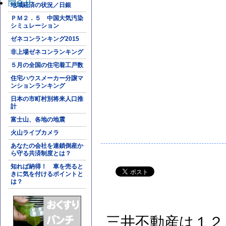
問合せ
地域経済の状況／日銀
ＰＭ２．５ 中国大気汚染
シミュレーション
ゼネコンランキング2015
非上場ゼネコンランキング
５月の全国の住宅着工戸数
住宅ハウスメーカー分譲マ
ンションランキング
日本の市町村別将来人口推
計
富士山、各地の地震
火山ライブカメラ
あなたの会社を連鎖倒産か
ら守る共済制度とは？
知れば納得！ 車を売ると
きに気を付けるポイントと
は？
三井不動産は１２