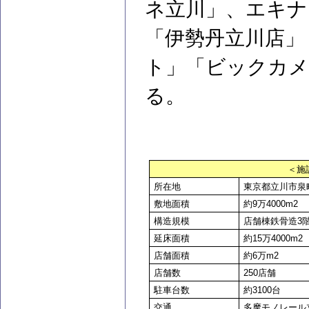
ネ立川」、エキナ
「伊勢丹立川店」
ト」「ビックカメ
る。
＜施
所在地
東京都立川市泉町9
敷地面積
約9万4000m2
構造規模
店舗棟鉄骨造3
延床面積
約15万4000m2
店舗面積
約6万m2
店舗数
250
店舗
駐車台数
約3100台
交通
多摩モノレール