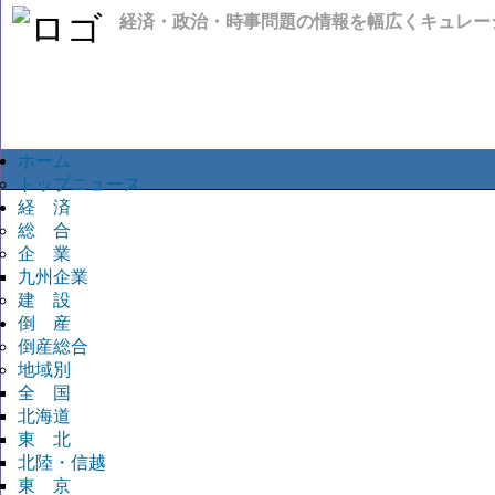
経済・政治・時事問題の情報を幅広くキュレー
ホーム
トップニュース
経 済
総 合
企 業
九州企業
建 設
倒 産
倒産総合
地域別
全 国
北海道
東 北
北陸・信越
東 京