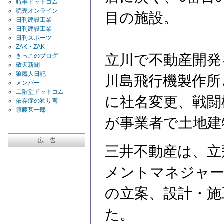
時事ドットコム
読売オンライン
目の施設。
日刊建設工業
日刊建設工業
日刊スポーツ
ZAK・ZAK
立川で不動産開発
きっこのブログ
敬天新聞
狼魔人日記
川島飛行機製作所
メンバー
二階堂ドットコム
に社名変更、戦闘
依存症の独り言
須藤甚一郎
が事業者で土地建
広 告
三井不動産は、立
メントマネジャー
の立案、設計・施
た。