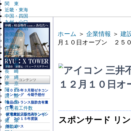
関 東
近畿・東海
中国・四国
九州・山口
地域・政治
ホーム
＞
企業情報
＞
建
全国総合
政治
月１０日オープン ２５
地域別
全 国
九 州
福 岡
三井
長 崎
沖 縄
コンテンツ
１２月１０日オ
東 京
関 西
２０１５年３月期ゼネコン
ランキング 今期予想付
国 際
特 集
食品のトランス脂肪含有量
一覧
住宅着工件数
ゼネコンランキング
家電量販店販売高ランキン
スポンサード リ
グ ２０１５年度版
健 康
自動車
株ニュース