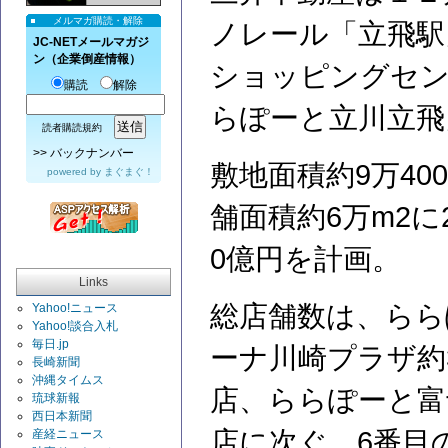
メルマガ購読・解除
ノレール「立飛駅
JC-NETメールマガジ
ン（企業倒産情報）
ショッピングセ
購読
解除
らぽーと立川立飛
読者購読規約
>>
バックナンバー
敷地面積約9万400
powered by
まぐまぐ！
舗面積約6万m2に
0億円を計画。
Links
総店舗数は、ららぽ
Yahoo!ニュース
Yahoo!談合入札
毎日.jp
ーナ川崎プラザ約33
長崎新聞
沖縄タイムス
店、ららぽーと富士
琉球新報
西日本新聞
店に次ぐ、6番目
産経ニュース