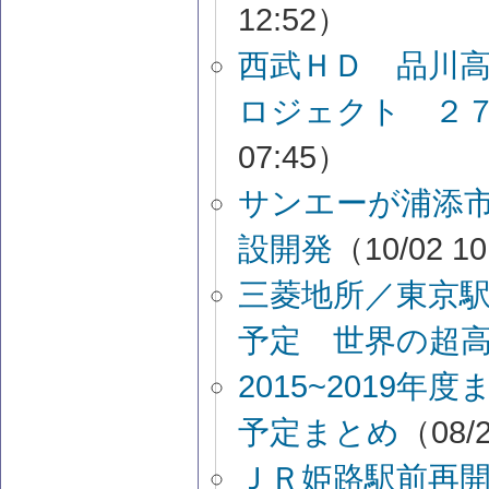
12:52）
西武ＨＤ 品川
ロジェクト ２
07:45）
サンエーが浦添
設開発
（10/02 1
三菱地所／東京
予定 世界の超
2015~2019
予定まとめ
（08/2
ＪＲ姫路駅前再開