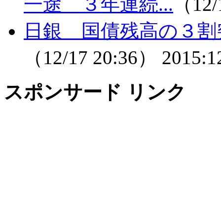
一途 ３年連続...
（12/
日銀 国債残高の３割
（12/17 20:36）
2015:1
スポンサード リンク