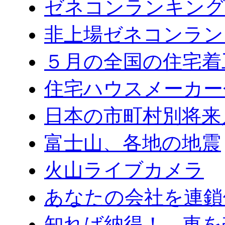
ゼネコンランキング2
非上場ゼネコンラン
５月の全国の住宅着
住宅ハウスメーカー
日本の市町村別将来
富士山、各地の地震
火山ライブカメラ
あなたの会社を連鎖
知れば納得！ 車を