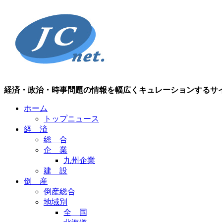
経済・政治・時事問題の情報を幅広くキュレーションするサ
ホーム
トップニュース
経 済
総 合
企 業
九州企業
建 設
倒 産
倒産総合
地域別
全 国