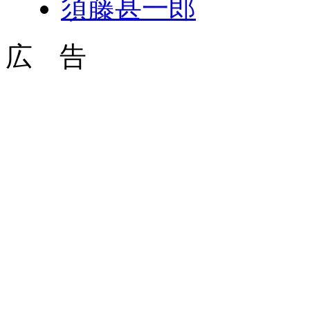
須藤甚一郎
広 告