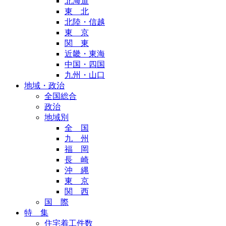
北海道
東 北
北陸・信越
東 京
関 東
近畿・東海
中国・四国
九州・山口
地域・政治
全国総合
政治
地域別
全 国
九 州
福 岡
長 崎
沖 縄
東 京
関 西
国 際
特 集
住宅着工件数