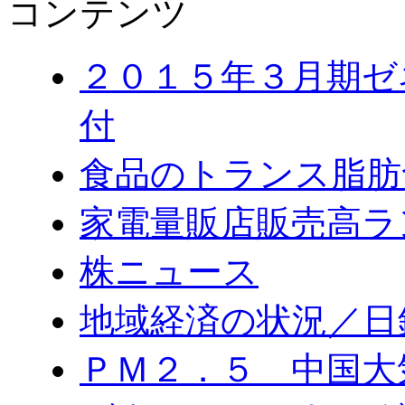
コンテンツ
２０１５年３月期ゼ
付
食品のトランス脂肪
家電量販店販売高ラ
株ニュース
地域経済の状況／日
ＰＭ２．５ 中国大