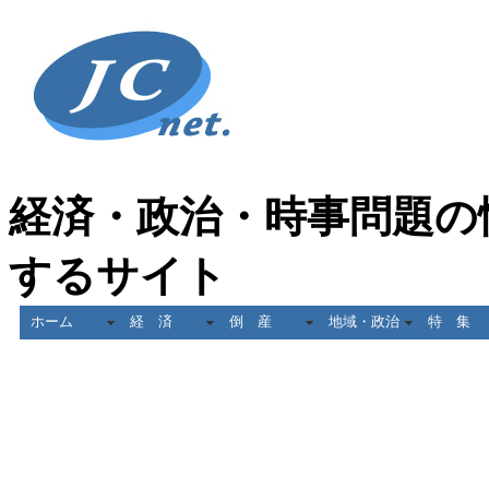
経済・政治・時事問題の
するサイト
ホーム
経 済
倒 産
地域・政治
特 集