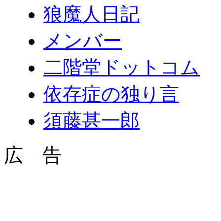
狼魔人日記
メンバー
二階堂ドットコム
依存症の独り言
須藤甚一郎
広 告