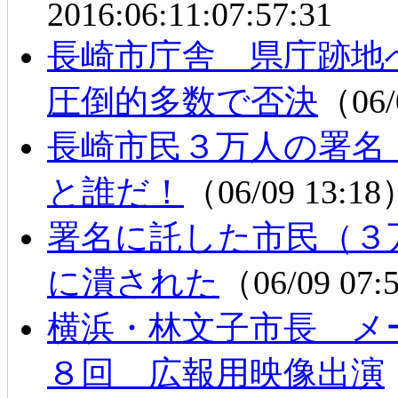
2016:06:11:07:57:31
長崎市庁舎 県庁跡地
圧倒的多数で否決
（06/
長崎市民３万人の署名
と誰だ！
（06/09 13:1
署名に託した市民（３
に潰された
（06/09 07
横浜・林文子市長 メ
８回 広報用映像出演