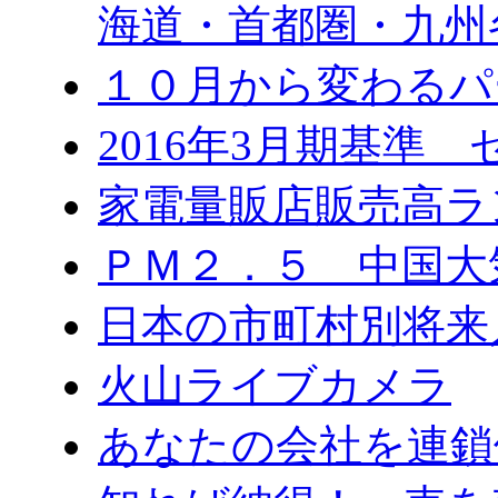
海道・首都圏・九州
１０月から変わる
2016年3月期基準
家電量販店販売高ラ
ＰＭ２．５ 中国大
日本の市町村別将来
火山ライブカメラ
あなたの会社を連鎖