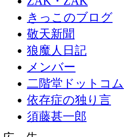
ZAK・ZAK
きっこのブログ
敬天新聞
狼魔人日記
メンバー
二階堂ドットコム
依存症の独り言
須藤甚一郎