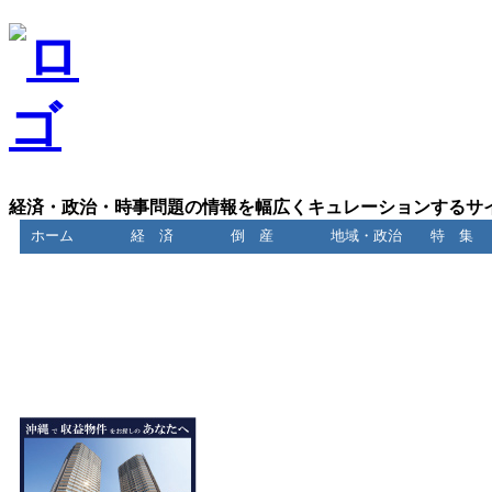
経済・政治・時事問題の情報を幅広くキュレーションするサ
ホーム
経 済
倒 産
地域・政治
特 集