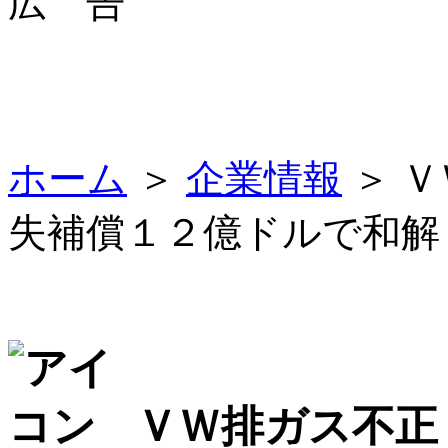
広 告
ホーム
＞
企業情報
＞ 
失補償１２億ドルで和
ＶＷ排ガス不正