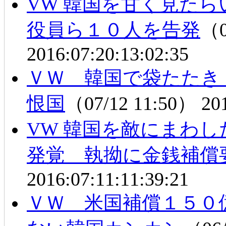
VW 韓国を甘く見たら
役員ら１０人を告発
（0
2016:07:20:13:02:35
ＶＷ 韓国で袋たた
恨国
（07/12 11:50）
20
VW 韓国を敵にまわし
発覚 執拗に金銭補償
2016:07:11:11:39:21
ＶＷ 米国補償１５０