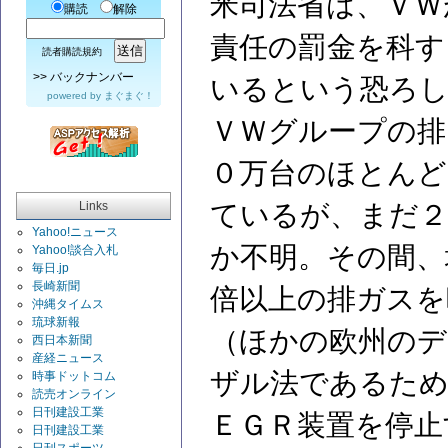
米司法省は、ＶＷ
購読
解除
責任の罰金を科す
読者購読規約
>>
バックナンバー
いるという恐ろ
powered by
まぐまぐ！
ＶＷグループの排
０万台のほとんど
Links
ているが、まだ
Yahoo!ニュース
か不明。その間、
Yahoo!談合入札
毎日.jp
長崎新聞
倍以上の排ガスを
沖縄タイムス
琉球新報
（ほかの欧州のデ
西日本新聞
産経ニュース
ザル法であるため
時事ドットコム
読売オンライン
日刊建設工業
ＥＧＲ装置を停止
日刊建設工業
日刊スポーツ