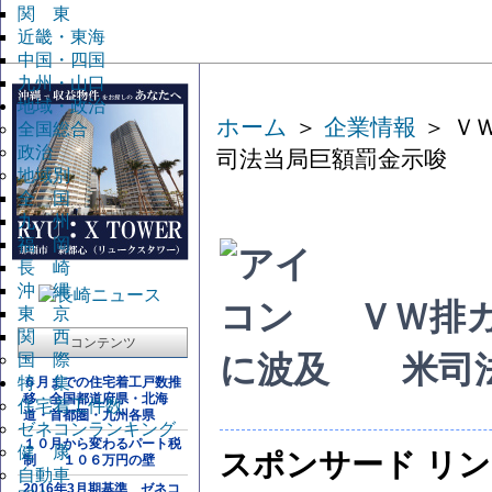
関 東
近畿・東海
中国・四国
九州・山口
地域・政治
ホーム
＞
企業情報
＞ Ｖ
全国総合
政治
司法当局巨額罰金示唆
地域別
全 国
九 州
福 岡
長 崎
沖 縄
ＶＷ排
東 京
関 西
コンテンツ
国 際
に波及 米司法
特 集
６月までの住宅着工戸数推
移 全国都道府県・北海
住宅着工件数
道・首都圏・九州各県
ゼネコンランキング
１０月から変わるパート税
健 康
スポンサード リ
制 １０６万円の壁
自動車
2016年3月期基準 ゼネコ