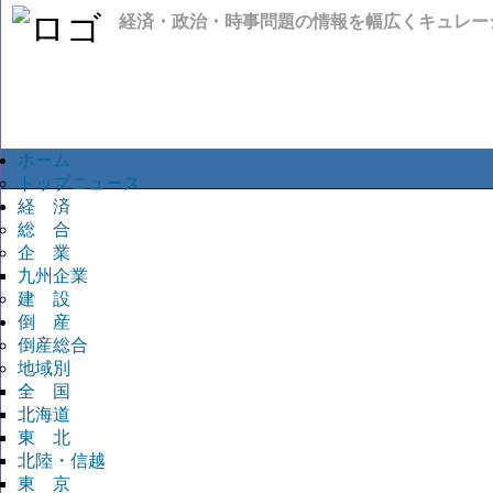
経済・政治・時事問題の情報を幅広くキュレー
ホーム
トップニュース
経 済
総 合
企 業
九州企業
建 設
倒 産
倒産総合
地域別
全 国
北海道
東 北
北陸・信越
東 京