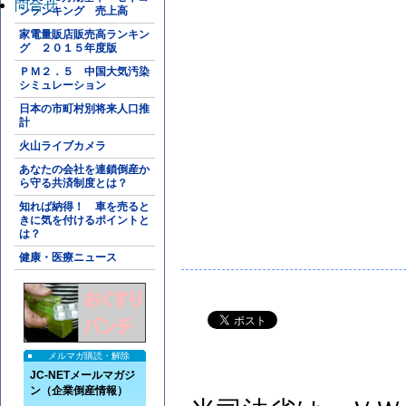
問合せ
ンランキング 売上高
家電量販店販売高ランキン
グ ２０１５年度版
ＰＭ２．５ 中国大気汚染
シミュレーション
日本の市町村別将来人口推
計
火山ライブカメラ
あなたの会社を連鎖倒産か
ら守る共済制度とは？
知れば納得！ 車を売ると
きに気を付けるポイントと
は？
健康・医療ニュース
メルマガ購読・解除
JC-NETメールマガジ
ン（企業倒産情報）