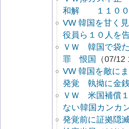
和解 １１００
VW 韓国を甘く
役員ら１０人を
ＶＷ 韓国で袋
罪 恨国
（07/12 
VW 韓国を敵に
発覚 執拗に金
ＶＷ 米国補償
ない韓国カンカ
発覚前に証拠隠滅