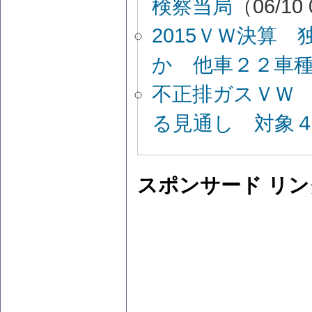
検察当局
（06/10 
2015ＶＷ決算
か 他車２２車
不正排ガスＶＷ
る見通し 対象
スポンサード リン