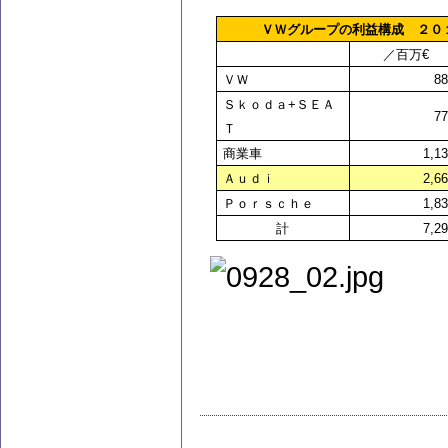
ＶＷグループの利益構成 ２０
／百万€
ＶＷ
88
Ｓｋｏｄａ+ＳＥＡ
77
Ｔ
商業車
1,1
Ａｕｄｉ
2,6
Ｐｏｒｓｃｈｅ
1,8
計
7,2