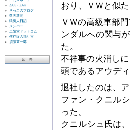
おり、ＶＷと似た
ZAK・ZAK
きっこのブログ
敬天新聞
ＶＷの高級車部門
狼魔人日記
メンバー
二階堂ドットコム
ンダルへの関与が
依存症の独り言
須藤甚一郎
た。
不祥事の火消しに
広 告
頭であるアウディ
退社したのは、ア
ファン・クニルシ
った。
クニルシュ氏は、