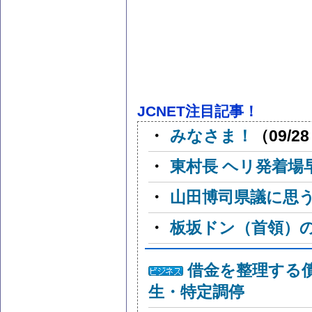
JCNET注目記事！
・
みなさま！
（09/28
・
東村長 ヘリ発着場
・
山田博司県議に思
・
板坂ドン（首領）
借金を整理する
生・特定調停