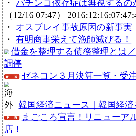
・
パチンコ依存症は無視するのか
（12/16 07:47）
2016:12:16:07:47:
・
オスプレイ事故原因の新事実
・
有明商事栄えて漁師滅びる！
借金を整理する債務整理とは／
調停
ゼネコン３月決算一覧・受注状
韓国経済ニュース｜韓国経済
まごころ宣言！リニューア
店！