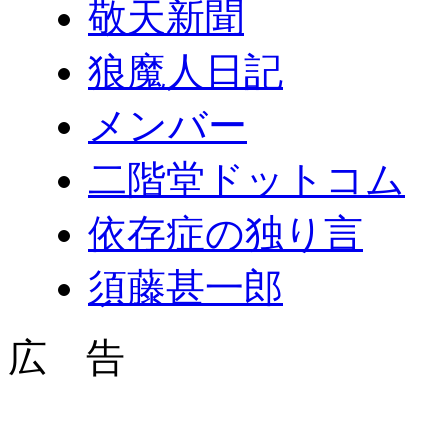
敬天新聞
狼魔人日記
メンバー
二階堂ドットコム
依存症の独り言
須藤甚一郎
広 告