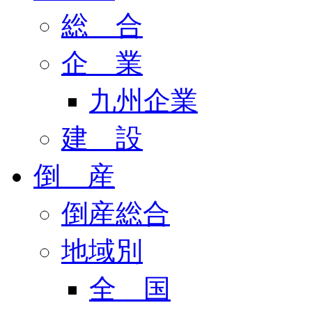
総 合
企 業
九州企業
建 設
倒 産
倒産総合
地域別
全 国