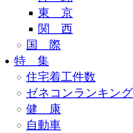
東 京
関 西
国 際
特 集
住宅着工件数
ゼネコンランキング
健 康
自動車