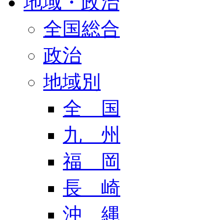
地域・政治
全国総合
政治
地域別
全 国
九 州
福 岡
長 崎
沖 縄