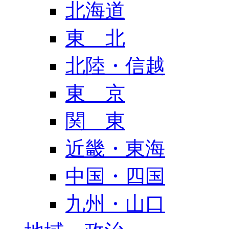
北海道
東 北
北陸・信越
東 京
関 東
近畿・東海
中国・四国
九州・山口