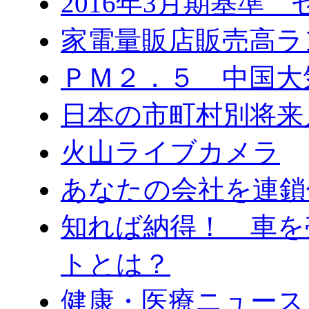
2016年3月期基準
家電量販店販売高ラ
ＰＭ２．５ 中国大
日本の市町村別将来
火山ライブカメラ
あなたの会社を連鎖
知れば納得！ 車を
トとは？
健康・医療ニュース