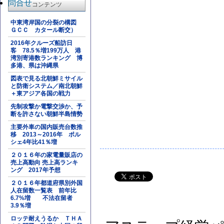
問合せ
コンテンツ
中東湾岸国の分裂の構図
ＧＣＣ カタール断交）
2016年クルーズ船訪日
客 78.5％増199万人 港
湾別寄港数ランキング 博
多港、県は沖縄県
図表で見る北朝鮮ミサイル
と防衛システム／南北朝鮮
＋東アジア各国の戦力
先制攻撃か電撃交渉か、予
断を許さない朝鮮半島情勢
主要外車の国内販売台数推
移 2013～2016年 ポル
シェ4年比41％増
２０１６年の家電量販店の
売上高動向 売上高ランキ
ング 2017年予想
２０１６年都道府県別外国
人在留数一覧表 前年比
6.7%増 不法在留者
3.9％増
ロッテ耐えうるか ＴＨＡ