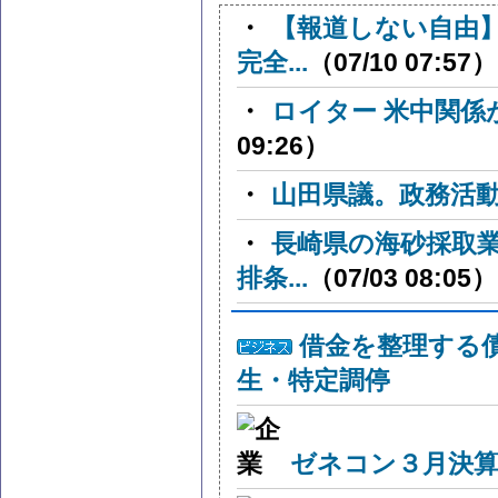
・
【報道しない自由
完全...
（07/10 07:57）
・
ロイター 米中関
09:26）
・
山田県議。政務活
・
長崎県の海砂採取
排条...
（07/03 08:05）
借金を整理する
生・特定調停
ゼネコン３月決算