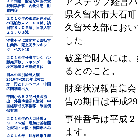
アステップ経営パ
ＡＤ問題 陰湿な中国の貿
易制裁攻撃 内憂外患 財
務内容
県久留米市大石町
２０１６年の都道府県別延
べ宿泊数▲２．０％減、訪
久留米支部におい
日客８．０％増、日本人客
▲３．６％減
した。
消費不況に激化する回転す
し業界 売上高ランキン
グ ベスト10
破産管財人には、
２０１６年分譲マンション
販売戸数ランキング 住
友不動産３年連続首位
るとのこと。
日本の国別輸出入額
2010年×2015年比較ほ
か 円とドルベース 中国
財産状況報告集会
の国別輸出入
中国から８２兆円資金流
告の期日は平成29
出 外貨準備高も激減 中
国経済成長率推移 米国債
保有国
事件番号は平成２
２０１６年の人口移動▲
３．２％減 増加は首都圏
と愛知・大阪・福岡市のみ
ます。
２０１６年 世界粗鋼生産