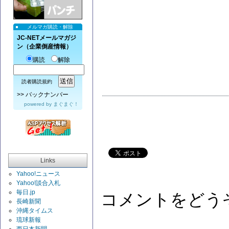
メルマガ購読・解除
JC-NETメールマガジ
ン（企業倒産情報）
購読
解除
読者購読規約
>>
バックナンバー
powered by
まぐまぐ！
Links
Yahoo!ニュース
Yahoo!談合入札
毎日.jp
コメントをどう
長崎新聞
沖縄タイムス
琉球新報
西日本新聞