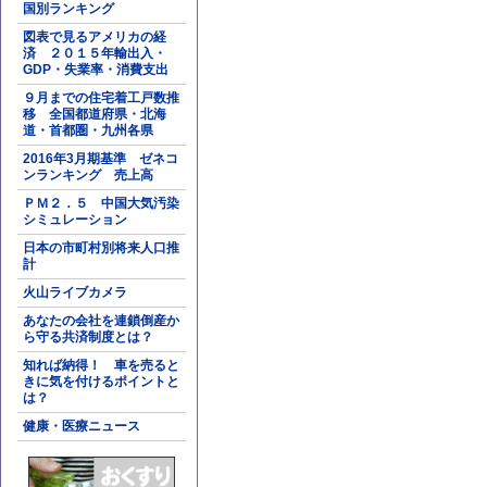
国別ランキング
図表で見るアメリカの経
済 ２０１５年輸出入・
GDP・失業率・消費支出
９月までの住宅着工戸数推
移 全国都道府県・北海
道・首都圏・九州各県
2016年3月期基準 ゼネコ
ンランキング 売上高
ＰＭ２．５ 中国大気汚染
シミュレーション
日本の市町村別将来人口推
計
火山ライブカメラ
あなたの会社を連鎖倒産か
ら守る共済制度とは？
知れば納得！ 車を売ると
きに気を付けるポイントと
は？
健康・医療ニュース