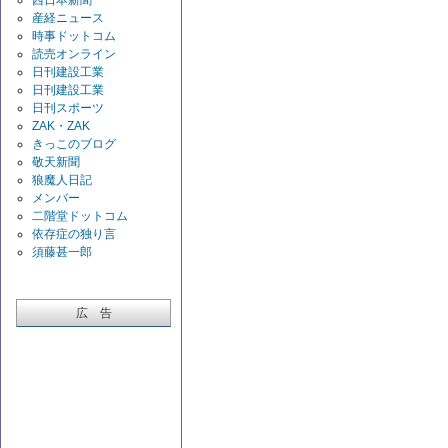
産経ニュース
時事ドットコム
読売オンライン
日刊建設工業
日刊建設工業
日刊スポーツ
ZAK・ZAK
きっこのブログ
敬天新聞
狼魔人日記
メンバー
二階堂ドットコム
依存症の独り言
須藤甚一郎
広 告