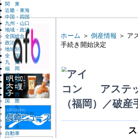
関 東
近畿・東海
中国・四国
九州・山口
地域・政治
ホーム
＞
倒産情報
＞ ア
全国総合
政治
手続き開始決定
地域別
全 国
九 州
福 岡
長 崎
沖 縄
アステ
東 京
関 西
国 際
（福岡）／破産
特 集
住宅着工件数
ゼネコンランキング
健 康
ス
自動車