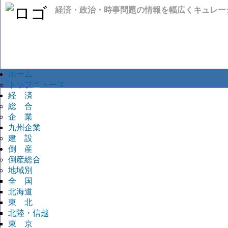
経済・政治・時事問題の情報を幅広くキュレー
ホーム
トップニュース
経 済
総 合
企 業
九州企業
建 設
倒 産
倒産総合
地域別
全 国
北海道
東 北
北陸・信越
東 京