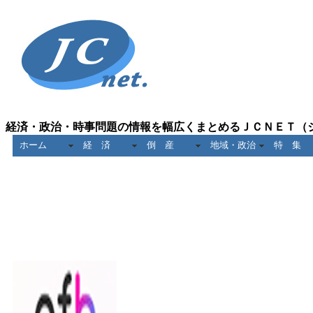
経済・政治・時事問題の情報を幅広くまとめるＪＣＮＥＴ（
ホーム
経 済
倒 産
地域・政治
特 集