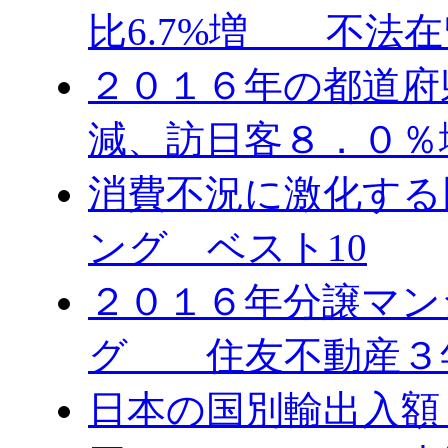
比6.7%増 不法在
２０１６年の都道府
減、訪日客８．０％
消費不況に激化する
ング ベスト10
２０１６年分譲マン
グ 住友不動産３
日本の国別輸出入額 