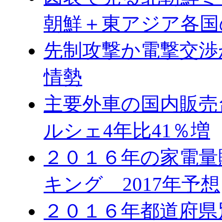
朝鮮＋東アジア各国
先制攻撃か電撃交渉
情勢
主要外車の国内販売台
ルシェ4年比41％増
２０１６年の家電量
キング 2017年予想
２０１６年都道府県