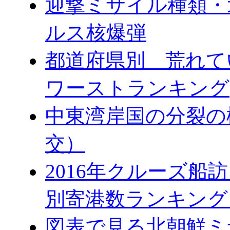
迎撃ミサイル種類・
ルス核爆弾
都道府県別 荒れて
ワーストランキング
中東湾岸国の分裂の
交）
2016年クルーズ船訪
別寄港数ランキング
図表で見る北朝鮮ミ