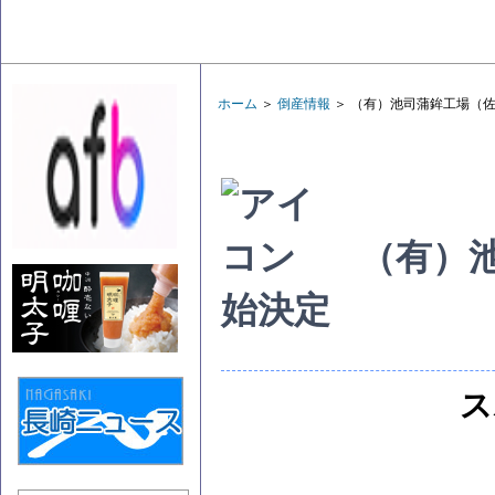
ホーム
＞
倒産情報
＞ （有）池司蒲鉾工場（
（有）
始決定
ス