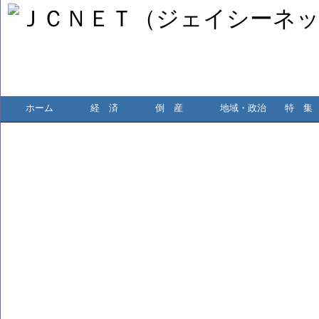
ホーム
経 済
倒 産
地域・政治
特 集