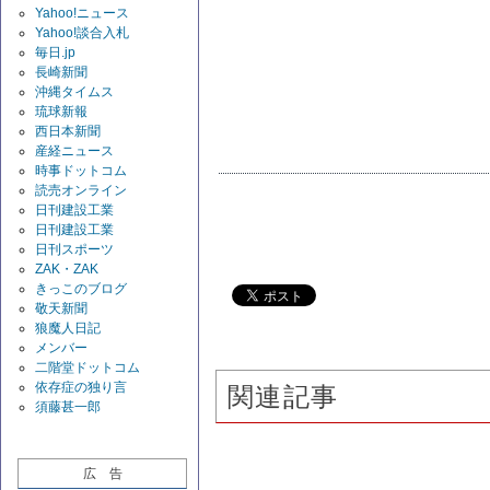
Yahoo!ニュース
Yahoo!談合入札
毎日.jp
長崎新聞
沖縄タイムス
琉球新報
西日本新聞
産経ニュース
時事ドットコム
読売オンライン
日刊建設工業
日刊建設工業
日刊スポーツ
ZAK・ZAK
きっこのブログ
敬天新聞
狼魔人日記
メンバー
二階堂ドットコム
依存症の独り言
関連記事
須藤甚一郎
広 告