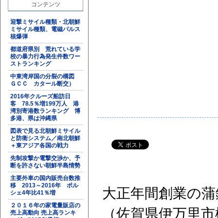
コンテンツ
迎撃ミサイル種類・北朝鮮
ミサイル種類、電磁パルス
核爆弾
都道府県別 荒れている学
校の暴力行為発生件数ワー
ストランキング
中東湾岸国の分裂の構図
ＧＣＣ カタール断交）
2016年クルーズ船訪日
客 78.5％増199万人 港
湾別寄港数ランキング 博
多港、県は沖縄県
図表で見る北朝鮮ミサイル
と防衛システム／南北朝鮮
＋東アジア各国の戦力
先制攻撃か電撃交渉か、予
断を許さない朝鮮半島情勢
主要外車の国内販売台数推
移 2013～2016年 ポル
大正年間創業の蒲
シェ4年比41％増
２０１６年の家電量販店の
（佐賀県伊万里市
売上高動向 売上高ランキ