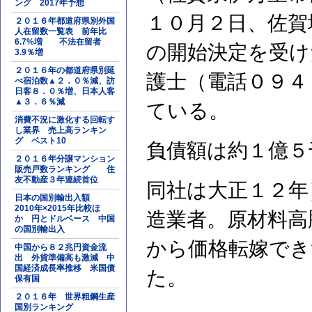
ング 2017年予想
１０月２日、佐賀
２０１６年都道府県別外国
人在留数一覧表 前年比
6.7%増 不法在留者
の開始決定を受け
3.9％増
２０１６年の都道府県別延
護士（電話０９４
べ宿泊数▲２．０％減、訪
日客８．０％増、日本人客
▲３．６％減
ている。
消費不況に激化する回転す
し業界 売上高ランキン
グ ベスト10
負債額は約１億５
２０１６年分譲マンション
販売戸数ランキング 住
友不動産３年連続首位
同社は大正１２年
日本の国別輸出入額
2010年×2015年比較ほ
造業者。原材料高
か 円とドルベース 中国
の国別輸出入
から価格転嫁でき
中国から８２兆円資金流
出 外貨準備高も激減 中
国経済成長率推移 米国債
た。
保有国
２０１６年 世界粗鋼生産
国別ランキング