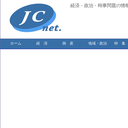
経済・政治・時事問題の情
ホーム
経 済
倒 産
地域・政治
特 集