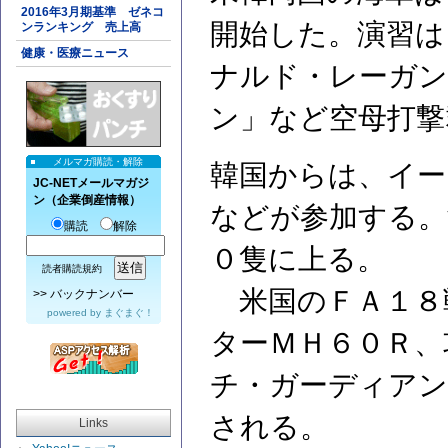
2016年3月期基準 ゼネコ
開始した。演習は
ンランキング 売上高
健康・医療ニュース
ナルド・レーガン
ン」など空母打撃
メルマガ購読・解除
韓国からは、イー
JC-NETメールマガジ
ン（企業倒産情報）
などが参加する。
購読
解除
０隻に上る。
読者購読規約
米国のＦＡ１８
>>
バックナンバー
powered by
まぐまぐ！
ターＭＨ６０Ｒ、
チ・ガーディアン
される。
Links