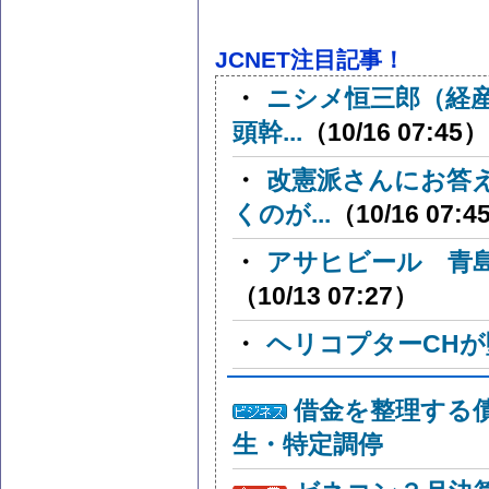
JCNET注目記事！
・
ニシメ恒三郎（経
頭幹...
（10/16 07:45）
・
改憲派さんにお答
くのが...
（10/16 07:4
・
アサヒビール 青
（10/13 07:27）
・
ヘリコプターCHが
借金を整理する
生・特定調停