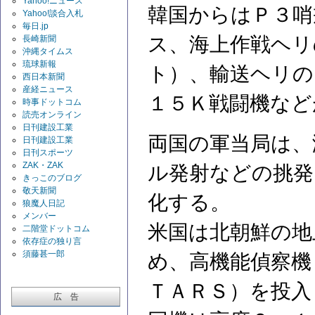
Yahoo!ニュース
韓国からはＰ３哨
Yahoo!談合入札
毎日.jp
ス、海上作戦ヘリ
長崎新聞
沖縄タイムス
琉球新報
ト）、輸送ヘリの
西日本新聞
産経ニュース
１５Ｋ戦闘機など
時事ドットコム
読売オンライン
日刊建設工業
両国の軍当局は、
日刊建設工業
日刊スポーツ
ZAK・ZAK
ル発射などの挑発
きっこのブログ
敬天新聞
化する。
狼魔人日記
メンバー
米国は北朝鮮の地
二階堂ドットコム
依存症の独り言
須藤甚一郎
め、高機能偵察機
ＴＡＲＳ）を投入
広 告