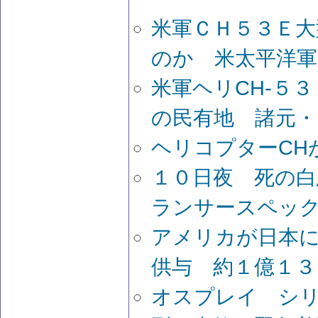
米軍ＣＨ５３Ｅ大
のか 米太平洋軍
米軍ヘリCH-５
の民有地 諸元
ヘリコプターCH
１０日夜 死の白
ランサースペッ
アメリカが日本に高
供与 約１億１３
オスプレイ シ