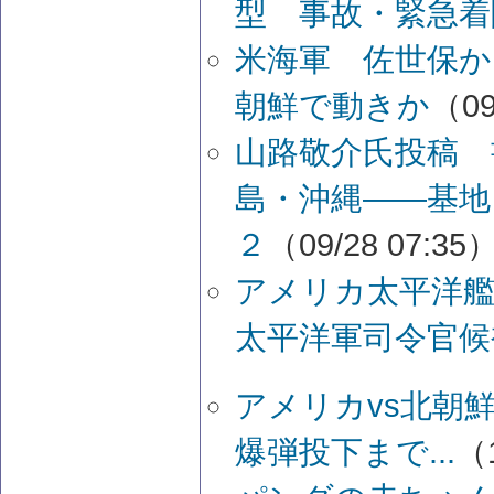
型 事故・緊急着
米海軍 佐世保か
朝鮮で動きか
（09
山路敬介氏投稿 
島・沖縄――基地
２
（09/28 07:35
アメリカ太平洋
太平洋軍司令官候
アメリカvs北朝
爆弾投下まで...
（1