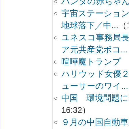
パンダの赤ちゃ
宇宙ステーション
地球落下／中...
（1
ユネスコ事務局
ア元共産党ボコ...
喧嘩魔トランプ
ハリウッド女優
ューサーのワイ...
中国 環境問題に
16:32）
９月の中国自動