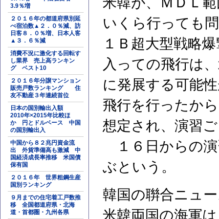
米韓が、ＭＤＬ範
3.9％増
２０１６年の都道府県別延
いくら行っても問
べ宿泊数▲２．０％減、訪
日客８．０％増、日本人客
１Ｂ超大型戦略爆
▲３．６％減
消費不況に激化する回転す
入っての飛行は、
し業界 売上高ランキン
グ ベスト10
に発展する可能性
２０１６年分譲マンション
販売戸数ランキング 住
友不動産３年連続首位
飛行を行ったか
日本の国別輸出入額
2010年×2015年比較ほ
想定され、演習ご
か 円とドルベース 中国
の国別輸出入
１６日からの演
中国から８２兆円資金流
出 外貨準備高も激減 中
国経済成長率推移 米国債
ぶという。
保有国
２０１６年 世界粗鋼生産
国別ランキング
韓国の聨合ニュー
９月までの住宅着工戸数推
移 全国都道府県・北海
米韓両国の海軍は
道・首都圏・九州各県