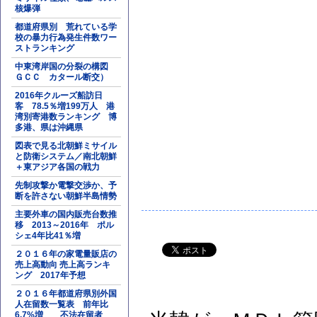
核爆弾
都道府県別 荒れている学
校の暴力行為発生件数ワー
ストランキング
中東湾岸国の分裂の構図
ＧＣＣ カタール断交）
2016年クルーズ船訪日
客 78.5％増199万人 港
湾別寄港数ランキング 博
多港、県は沖縄県
図表で見る北朝鮮ミサイル
と防衛システム／南北朝鮮
＋東アジア各国の戦力
先制攻撃か電撃交渉か、予
断を許さない朝鮮半島情勢
主要外車の国内販売台数推
移 2013～2016年 ポル
シェ4年比41％増
２０１６年の家電量販店の
売上高動向 売上高ランキ
ング 2017年予想
２０１６年都道府県別外国
人在留数一覧表 前年比
6.7%増 不法在留者