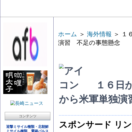
ホーム
＞
海外情報
＞ １
演習 不足の事態懸念
１６日
から米軍単独演
コンテンツ
スポンサード リ
迎撃ミサイル種類・北朝鮮
ミサイル種類、電磁パルス