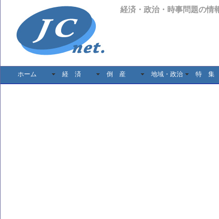
経済・政治・時事問題の情
ホーム
経 済
倒 産
地域・政治
特 集