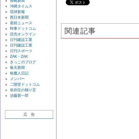
長崎新聞
沖縄タイムス
琉球新報
西日本新聞
産経ニュース
時事ドットコム
関連記事
読売オンライン
日刊建設工業
日刊建設工業
日刊スポーツ
ZAK・ZAK
きっこのブログ
敬天新聞
狼魔人日記
メンバー
二階堂ドットコム
依存症の独り言
須藤甚一郎
広 告