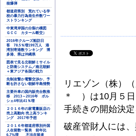
核爆弾
都道府県別 荒れている学
校の暴力行為発生件数ワー
ストランキング
中東湾岸国の分裂の構図
ＧＣＣ カタール断交）
2016年クルーズ船訪日
客 78.5％増199万人 港
湾別寄港数ランキング 博
多港、県は沖縄県
図表で見る北朝鮮ミサイル
と防衛システム／南北朝鮮
＋東アジア各国の戦力
先制攻撃か電撃交渉か、予
リエゾン（株）（
断を許さない朝鮮半島情勢
主要外車の国内販売台数推
＊ ）は10月５
移 2013～2016年 ポル
シェ4年比41％増
手続きの開始決定
２０１６年の家電量販店の
売上高動向 売上高ランキ
ング 2017年予想
破産管財人には、
２０１６年都道府県別外国
人在留数一覧表 前年比
6.7%増 不法在留者