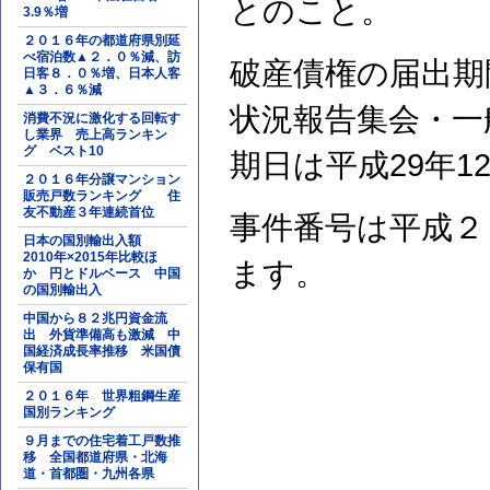
とのこと。
3.9％増
２０１６年の都道府県別延
べ宿泊数▲２．０％減、訪
破産債権の届出期
日客８．０％増、日本人客
▲３．６％減
状況報告集会・一
消費不況に激化する回転す
し業界 売上高ランキン
グ ベスト10
期日は平成29年1
２０１６年分譲マンション
販売戸数ランキング 住
友不動産３年連続首位
事件番号は平成２
日本の国別輸出入額
2010年×2015年比較ほ
ます。
か 円とドルベース 中国
の国別輸出入
中国から８２兆円資金流
出 外貨準備高も激減 中
国経済成長率推移 米国債
保有国
２０１６年 世界粗鋼生産
国別ランキング
９月までの住宅着工戸数推
移 全国都道府県・北海
道・首都圏・九州各県