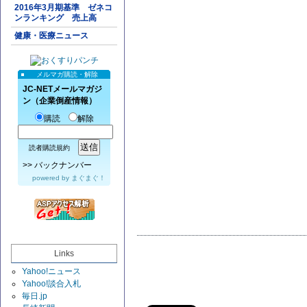
2016年3月期基準 ゼネコ
ンランキング 売上高
健康・医療ニュース
メルマガ購読・解除
JC-NETメールマガジ
ン（企業倒産情報）
購読
解除
読者購読規約
>>
バックナンバー
powered by
まぐまぐ！
Links
Yahoo!ニュース
Yahoo!談合入札
毎日.jp