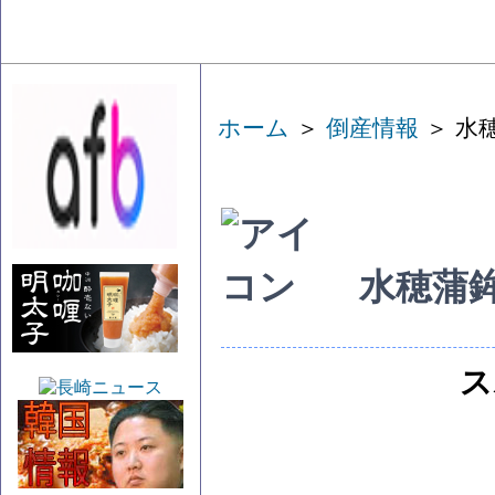
ホーム
＞
倒産情報
＞ 水
水穂蒲
ス