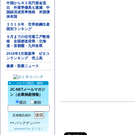
中国から８２兆円資金流
出 外貨準備高も激減 中
国経済成長率推移 米国債
保有国
２０１６年 世界粗鋼生産
国別ランキング
９月までの住宅着工戸数推
移 全国都道府県・北海
道・首都圏・九州各県
2016年3月期基準 ゼネコ
ンランキング 売上高
健康・医療ニュース
メルマガ購読・解除
JC-NETメールマガジ
ン（企業倒産情報）
購読
解除
読者購読規約
>>
バックナンバー
powered by
まぐまぐ！