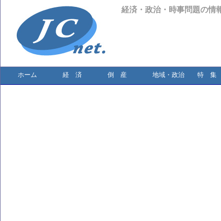
経済・政治・時事問題の情
ホーム
経 済
倒 産
地域・政治
特 集