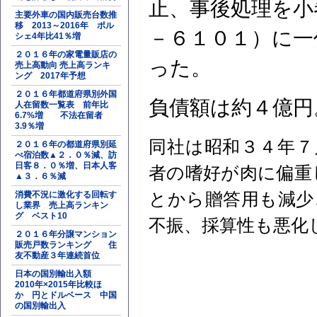
止、事後処理を小
主要外車の国内販売台数推
移 2013～2016年 ポル
－６１０１）に一
シェ4年比41％増
２０１６年の家電量販店の
った。
売上高動向 売上高ランキ
ング 2017年予想
２０１６年都道府県別外国
負債額は約４億円
人在留数一覧表 前年比
6.7%増 不法在留者
3.9％増
同社は昭和３４年７
２０１６年の都道府県別延
べ宿泊数▲２．０％減、訪
日客８．０％増、日本人客
者の嗜好が肉に偏重
▲３．６％減
消費不況に激化する回転す
とから贈答用も減少
し業界 売上高ランキン
グ ベスト10
不振、採算性も悪化
２０１６年分譲マンション
販売戸数ランキング 住
友不動産３年連続首位
日本の国別輸出入額
2010年×2015年比較ほ
か 円とドルベース 中国
の国別輸出入