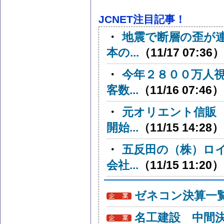
JCNET注目記事！
・
地震で断層の歪が
本の...
（11/17 07:36）
・
今年２８００万人
客数...
（11/16 07:46）
・
元オリエント信販
開始...
（11/15 14:28）
・
五反田の（株）ロ
会社...
（11/15 11:20）
ゼネコン決算一
名工建設 中間