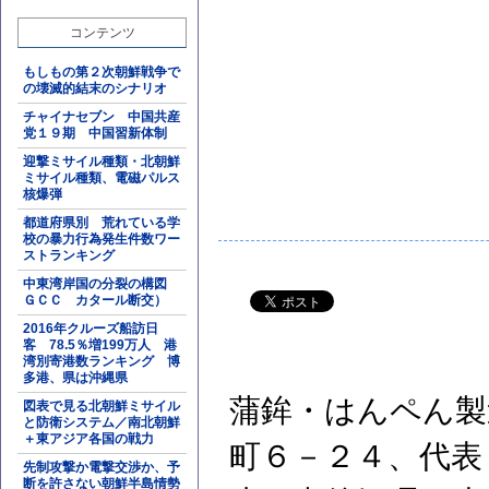
コンテンツ
もしもの第２次朝鮮戦争で
の壊滅的結末のシナリオ
チャイナセブン 中国共産
党１９期 中国習新体制
迎撃ミサイル種類・北朝鮮
ミサイル種類、電磁パルス
核爆弾
都道府県別 荒れている学
校の暴力行為発生件数ワー
ストランキング
中東湾岸国の分裂の構図
ＧＣＣ カタール断交）
2016年クルーズ船訪日
客 78.5％増199万人 港
湾別寄港数ランキング 博
多港、県は沖縄県
蒲鉾・はんペん製
図表で見る北朝鮮ミサイル
と防衛システム／南北朝鮮
＋東アジア各国の戦力
町６－２４、代表
先制攻撃か電撃交渉か、予
断を許さない朝鮮半島情勢