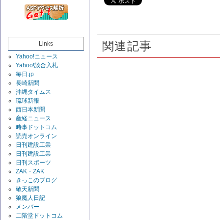
関連記事
Links
Yahoo!ニュース
Yahoo!談合入札
毎日.jp
長崎新聞
沖縄タイムス
琉球新報
西日本新聞
産経ニュース
時事ドットコム
読売オンライン
日刊建設工業
日刊建設工業
日刊スポーツ
ZAK・ZAK
きっこのブログ
敬天新聞
狼魔人日記
メンバー
二階堂ドットコム