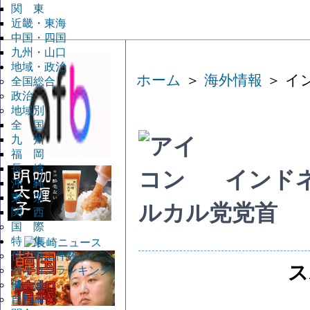
関 東
近畿・東海
中国・四国
九州・山口
地域・政治
ホーム
＞
海外情報
＞ イ
全国総合
政治
地域別
全 国
九 州
福 岡
長 崎
インド
沖 縄
東 京
ルカル党党首
関 西
国 際
特 集
住宅着工件数
ス
ゼネコンランキング
健 康
自動車