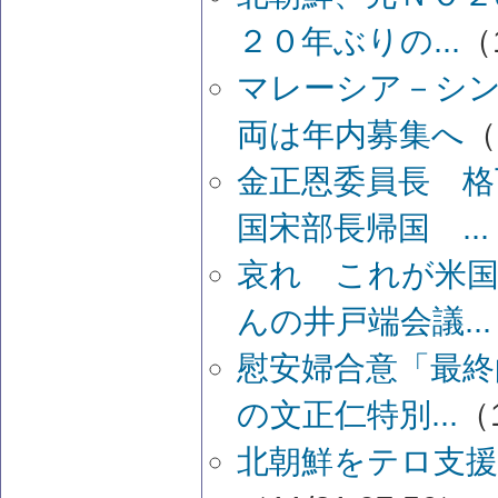
２０年ぶりの...
（1
マレーシア－シ
両は年内募集へ
（
金正恩委員長 格
国宋部長帰国 ...
哀れ これが米
んの井戸端会議...
慰安婦合意「最終
の文正仁特別...
（1
北朝鮮をテロ支援