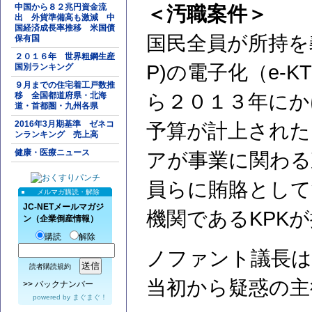
中国から８２兆円資金流
＜汚職案件＞
出 外貨準備高も激減 中
国経済成長率推移 米国債
国民全員が所持を
保有国
２０１６年 世界粗鋼生産
P)の電子化（e-
国別ランキング
９月までの住宅着工戸数推
移 全国都道府県・北海
ら２０１３年にか
道・首都圏・九州各県
2016年3月期基準 ゼネコ
予算が計上された
ンランキング 売上高
健康・医療ニュース
アが事業に関わる
員らに賄賂として
メルマガ購読・解除
JC-NETメールマガジ
機関であるKPK
ン（企業倒産情報）
購読
解除
ノファント議長は
読者購読規約
当初から疑惑の主
>>
バックナンバー
powered by
まぐまぐ！