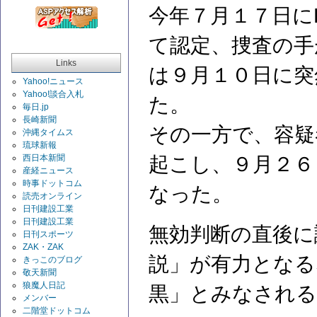
今年７月１７日に
て認定、捜査の手
Links
は９月１０日に突
Yahoo!ニュース
Yahoo!談合入札
た。
毎日.jp
長崎新聞
その一方で、容疑
沖縄タイムス
琉球新報
西日本新聞
起こし、９月２６
産経ニュース
時事ドットコム
なった。
読売オンライン
日刊建設工業
日刊建設工業
無効判断の直後に
日刊スポーツ
ZAK・ZAK
説」が有力となる
きっこのブログ
敬天新聞
狼魔人日記
黒」とみなされ
メンバー
二階堂ドットコム