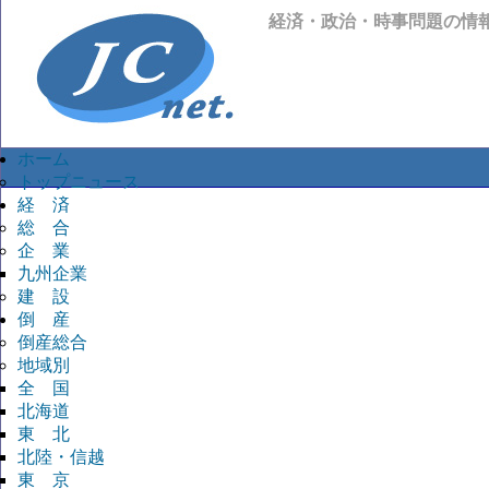
経済・政治・時事問題の情
ホーム
トップニュース
経 済
総 合
企 業
九州企業
建 設
倒 産
倒産総合
地域別
全 国
北海道
東 北
北陸・信越
東 京