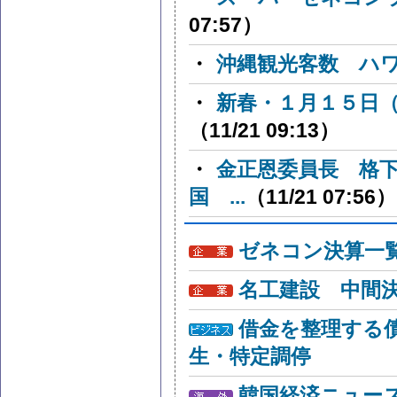
07:57）
・
沖縄観光客数 ハ
・
新春・１月１５日
（11/21 09:13）
・
金正恩委員長 格
国 ...
（11/21 07:56）
ゼネコン決算一
名工建設 中間
借金を整理する
生・特定調停
韓国経済ニュー