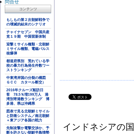
問合せ
コンテンツ
もしもの第２次朝鮮戦争で
の壊滅的結末のシナリオ
チャイナセブン 中国共産
党１９期 中国習新体制
迎撃ミサイル種類・北朝鮮
ミサイル種類、電磁パルス
核爆弾
都道府県別 荒れている学
校の暴力行為発生件数ワー
ストランキング
中東湾岸国の分裂の構図
ＧＣＣ カタール断交）
2016年クルーズ船訪日
客 78.5％増199万人 港
湾別寄港数ランキング 博
多港、県は沖縄県
図表で見る北朝鮮ミサイル
と防衛システム／南北朝鮮
＋東アジア各国の戦力
インドネシアの国家
先制攻撃か電撃交渉か、予
断を許さない朝鮮半島情勢