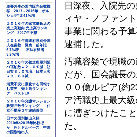
日深夜、入院先の
主要外車の国内販売台数推
移 2013～2016年 ポル
シェ4年比41％増
ィヤ・ノファント
２０１６年の家電量販店の
売上高動向 売上高ランキ
事業に関わる予算
ング 2017年予想
２０１６年都道府県別外国
逮捕した。
人在留数一覧表 前年比
6.7%増 不法在留者
3.9％増
汚職容疑で現職の
２０１６年の都道府県別延
べ宿泊数▲２．０％減、訪
日客８．０％増、日本人客
だが、国会議長の
▲３．６％減
消費不況に激化する回転す
００億ルピア(約2
し業界 売上高ランキン
グ ベスト10
ア汚職史上最大級
２０１６年分譲マンション
販売戸数ランキング 住
に漕ぎつけたこと
友不動産３年連続首位
日本の国別輸出入額
2010年×2015年比較ほ
た。
か 円とドルベース 中国
の国別輸出入