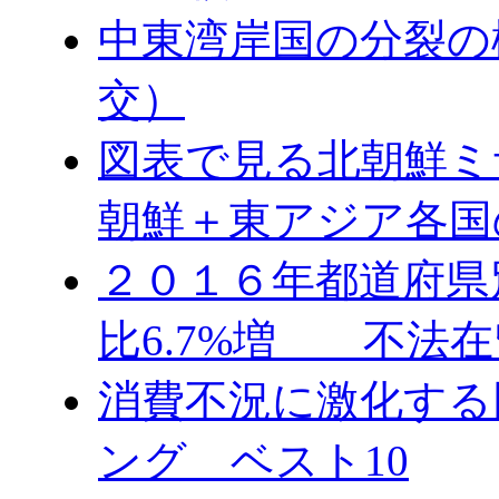
中東湾岸国の分裂の
交）
図表で見る北朝鮮ミ
朝鮮＋東アジア各国
２０１６年都道府県
比6.7%増 不法在
消費不況に激化する
ング ベスト10