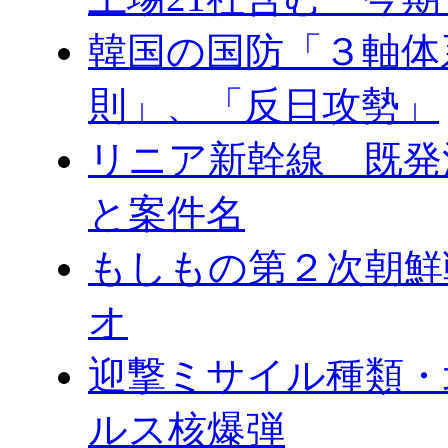
韓国の国防「３軸体
則」、「反日攻勢」
リニア新幹線 既発
と案件名
もしもの第２次朝鮮
オ
迎撃ミサイル種類・
ルス核爆弾