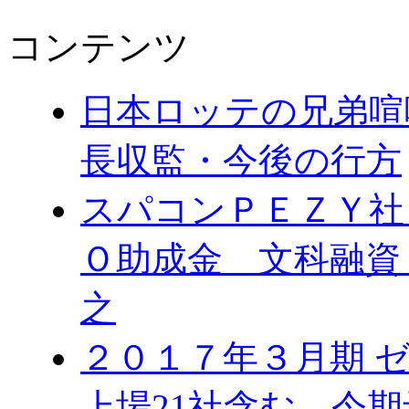
コンテンツ
日本ロッテの兄弟喧
長収監・今後の行方
スパコンＰＥＺＹ社
Ｏ助成金 文科融資
之
２０１７年３月期 
上場21社含む 今