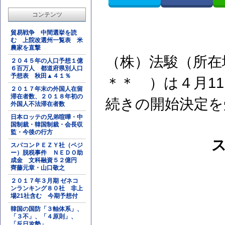
コンテンツ
貿易戦争 中間選挙を読
む 上院改選州一覧表 米
農家を直撃
（株）法駿（所在
２０４５年の人口予想１億
６百万人 都道府県別人口
予想表 秋田▲４１％
＊＊ ）は４月1
２０１７年末の外国人在留
滞在者数、２０１８年初の
続きの開始決定を
外国人不法滞在者数
日本ロッテの兄弟喧嘩・中
国制裁・韓国制裁・会長収
監・今後の行方
スパコンＰＥＺＹ社（ペジ
ー）脱税事件 ＮＥＤＯ助
成金 文科融資５２億円
齊藤元章・山口敬之
２０１７年３月期 ゼネコ
ンランキング８０社 非上
場21社含む 今期予想付
韓国の国防「３軸体系」、
「３不」、「４原則」、
「反日攻勢」