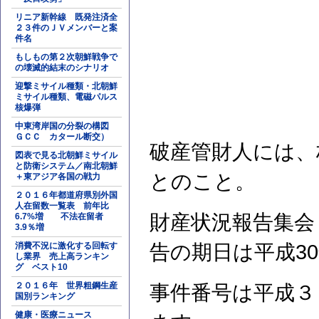
リニア新幹線 既発注済全
２３件のＪＶメンバーと案
件名
もしもの第２次朝鮮戦争で
の壊滅的結末のシナリオ
迎撃ミサイル種類・北朝鮮
ミサイル種類、電磁パルス
核爆弾
中東湾岸国の分裂の構図
ＧＣＣ カタール断交）
破産管財人には、
図表で見る北朝鮮ミサイル
と防衛システム／南北朝鮮
とのこと。
＋東アジア各国の戦力
２０１６年都道府県別外国
人在留数一覧表 前年比
財産状況報告集会
6.7%増 不法在留者
3.9％増
消費不況に激化する回転す
告の期日は平成3
し業界 売上高ランキン
グ ベスト10
２０１６年 世界粗鋼生産
事件番号は平成３
国別ランキング
健康・医療ニュース