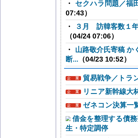
・
セクハラ問題／福
07:43）
・
３月 訪韓客数１
（04/24 07:06）
・
山路敬介氏寄稿 か
断...
（04/23 10:52）
貿易戦争／トラン
リニア新幹線大
ゼネコン決算一
借金を整理する債務
生・特定調停