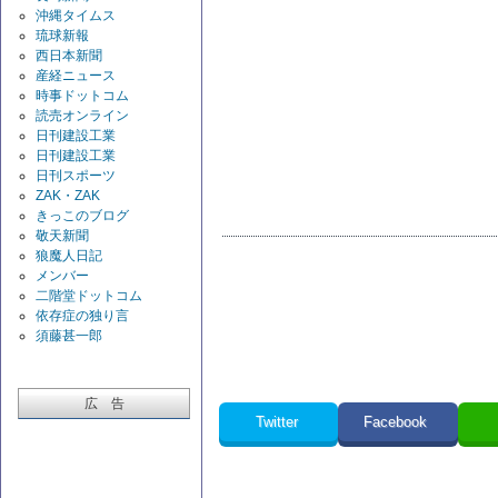
沖縄タイムス
琉球新報
西日本新聞
産経ニュース
時事ドットコム
読売オンライン
日刊建設工業
日刊建設工業
日刊スポーツ
ZAK・ZAK
きっこのブログ
敬天新聞
狼魔人日記
メンバー
二階堂ドットコム
依存症の独り言
須藤甚一郎
広 告
Twitter
Facebook