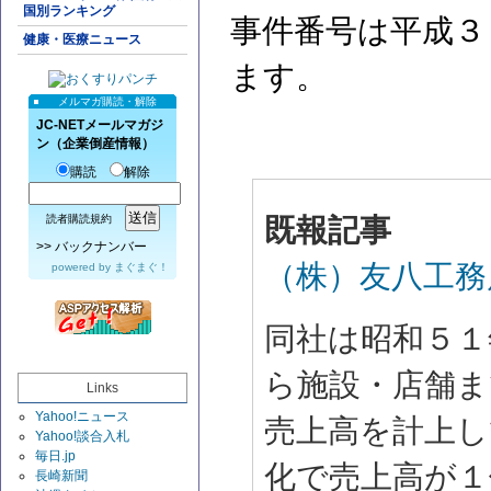
国別ランキング
事件番号は平成３
健康・医療ニュース
ます。
メルマガ購読・解除
JC-NETメールマガジ
ン（企業倒産情報）
購読
解除
読者購読規約
既報記事
>>
バックナンバー
（株）友八工務
powered by
まぐまぐ！
同社は昭和５１
ら施設・店舗ま
Links
Yahoo!ニュース
売上高を計上し
Yahoo!談合入札
毎日.jp
化で売上高が１
長崎新聞