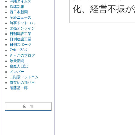
沖縄タイムス
化、経営不振が
琉球新報
西日本新聞
産経ニュース
時事ドットコム
読売オンライン
日刊建設工業
日刊建設工業
日刊スポーツ
ZAK・ZAK
きっこのブログ
敬天新聞
狼魔人日記
メンバー
二階堂ドットコム
依存症の独り言
須藤甚一郎
広 告