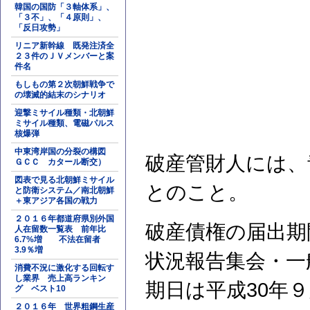
韓国の国防「３軸体系」、
「３不」、「４原則」、
「反日攻勢」
リニア新幹線 既発注済全
２３件のＪＶメンバーと案
件名
もしもの第２次朝鮮戦争で
の壊滅的結末のシナリオ
迎撃ミサイル種類・北朝鮮
ミサイル種類、電磁パルス
核爆弾
中東湾岸国の分裂の構図
破産管財人には、
ＧＣＣ カタール断交）
図表で見る北朝鮮ミサイル
とのこと。
と防衛システム／南北朝鮮
＋東アジア各国の戦力
２０１６年都道府県別外国
破産債権の届出期
人在留数一覧表 前年比
6.7%増 不法在留者
3.9％増
状況報告集会・一
消費不況に激化する回転す
し業界 売上高ランキン
期日は平成30年９
グ ベスト10
２０１６年 世界粗鋼生産