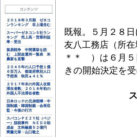
コンテンツ
２０１８年３月期 ゼネコ
ンランキング 非上場含む
既報。５月２８日
スーパーゼネコン５社ラン
キング 売上高・営業利益
率・受注
友八工務店（所在
貿易戦争 中間選挙を読
む 上院改選州一覧表 米
＊＊ ）は６月５
農家を直撃
２０４５年の人口予想１億
きの開始決定を受
６百万人 都道府県別人口
予想表 秋田▲４１％
２０１７年末の外国人在留
滞在者数、２０１８年初の
外国人不法滞在者数
日本ロッテの兄弟喧嘩・中
国制裁・韓国制裁・会長収
監・今後の行方
スパコンＰＥＺＹ社（ペジ
ー）脱税事件 ＮＥＤＯ助
成金 文科融資５２億円
齊藤元章・山口敬之