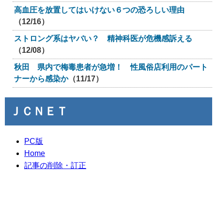
高血圧を放置してはいけない６つの恐ろしい理由
（12/16）
ストロング系はヤバい？ 精神科医が危機感訴える
（12/08）
秋田 県内で梅毒患者が急増！ 性風俗店利用のパート
ナーから感染か
（11/17）
ＪＣＮＥＴ
PC版
Home
記事の削除・訂正