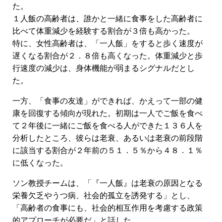
た。
１人飯の高齢者は、誰かと一緒に食事をした高齢者に
比べて体重減少を経験する割合が３倍も高かった。
特に、女性高齢者は、「一人飯」をすると歩く速度が
遅くなる割合が２．８倍も高くなった。体重減少と歩
行速度の減少は、身体機能が弱まるシグナルだとし
た。
一方、「食事の友達」ができれば、かえって一部の健
康を回復する傾向が現れた。初期は一人でご飯を食べ
て２年後に一緒にご飯を食べる人ができた１３６人を
分析したところ、彼らは老衰、あるいは老衰の前段階
に該当する割合が２年前の５１．５％から４８．１％
に低くなった。
ソン教授チームは、「『一人飯』は老衰の原因となる
栄養欠乏やうつ病、社会的孤立を誘発する」とし、
「高齢者の食事にも、社会的相互作用を考慮する政策
的アプローチが必要だ」と話した。