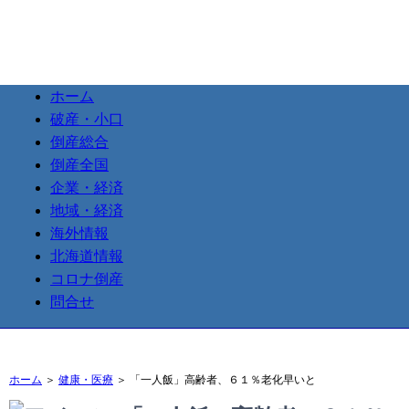
ホーム
破産・小口
倒産総合
倒産全国
企業・経済
地域・経済
海外情報
北海道情報
コロナ倒産
問合せ
ホーム
＞
健康・医療
＞ 「一人飯」高齢者、６１％老化早いと