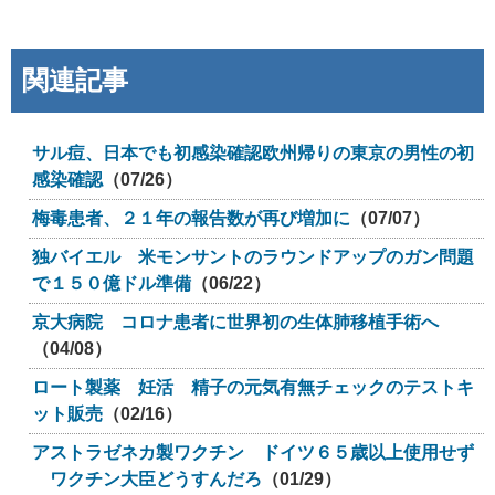
関連記事
サル痘、日本でも初感染確認欧州帰りの東京の男性の初
感染確認
（07/26）
梅毒患者、２１年の報告数が再び増加に
（07/07）
独バイエル 米モンサントのラウンドアップのガン問題
で１５０億ドル準備
（06/22）
京大病院 コロナ患者に世界初の生体肺移植手術へ
（04/08）
ロート製薬 妊活 精子の元気有無チェックのテストキ
ット販売
（02/16）
アストラゼネカ製ワクチン ドイツ６５歳以上使用せず
ワクチン大臣どうすんだろ
（01/29）