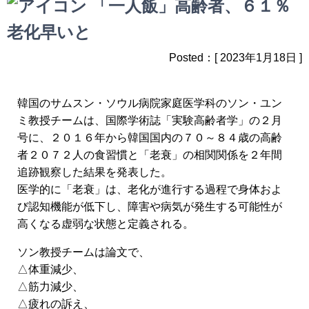
「一人飯」高齢者、６１％
老化早いと
Posted：[ 2023年1月18日 ]
韓国のサムスン・ソウル病院家庭医学科のソン・ユン
ミ教授チームは、国際学術誌「実験高齢者学」の２月
号に、２０１６年から韓国国内の７０～８４歳の高齢
者２０７２人の食習慣と「老衰」の相関関係を２年間
追跡観察した結果を発表した。
医学的に「老衰」は、老化が進行する過程で身体およ
び認知機能が低下し、障害や病気が発生する可能性が
高くなる虚弱な状態と定義される。
ソン教授チームは論文で、
△体重減少、
△筋力減少、
△疲れの訴え、