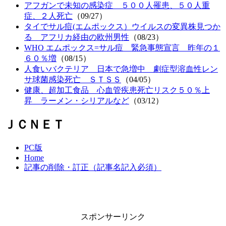
アフガンで未知の感染症 ５００人罹患、５０人重
症、２人死亡
（09/27）
タイでサル痘(エムポックス）ウイルスの変異株見つか
る アフリカ経由の欧州男性
（08/23）
WHO エムポックス=サル痘 緊急事態宣言 昨年の１
６０％増
（08/15）
人食いバクテリア 日本で急増中 劇症型溶血性レン
サ球菌感染死亡 ＳＴＳＳ
（04/05）
健康、超加工食品 心血管疾患死亡リスク５０％上
昇 ラーメン・シリアルなど
（03/12）
ＪＣＮＥＴ
PC版
Home
記事の削除・訂正（記事名記入必須）
スポンサーリンク