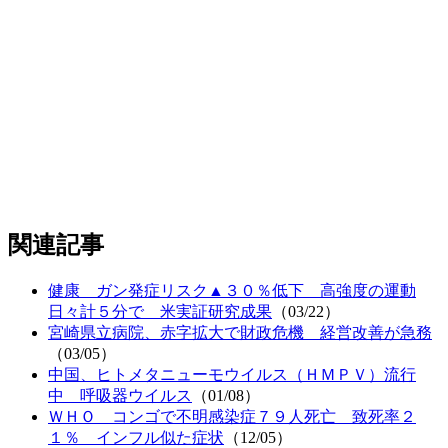
関連記事
健康 ガン発症リスク▲３０％低下 高強度の運動
日々計５分で 米実証研究成果
（03/22）
宮崎県立病院、赤字拡大で財政危機 経営改善が急務
（03/05）
中国、ヒトメタニューモウイルス（ＨＭＰＶ）流行
中 呼吸器ウイルス
（01/08）
ＷＨＯ コンゴで不明感染症７９人死亡 致死率２
１％ インフル似た症状
（12/05）