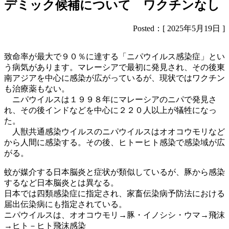
デミック候補について ワクチンなし
Posted：[ 2025年5月19日 ]
致命率が最大で９０％に達する「ニパウイルス感染症」とい
う病気があります。マレーシアで最初に発見され、その後東
南アジアを中心に感染が広がっているが、現状ではワクチン
も治療薬もない。
ニパウイルスは１９９８年にマレーシアのニパで発見さ
れ、その後インドなどを中心に２２０人以上が犠牲になっ
た。
人獣共通感染ウイルスのニパウイルスはオオコウモリなど
から人間に感染する。その後、ヒトーヒト感染で感染域が広
がる。
蚊が媒介する日本脳炎と症状が類似しているが、豚から感染
するなど日本脳炎とは異なる。
日本では四類感染症に指定され、家畜伝染病予防法における
届出伝染病にも指定されている。
ニパウイルスは、オオコウモリ→豚・イノシシ・ウマ→飛沫
→ヒト－ヒト飛沫感染