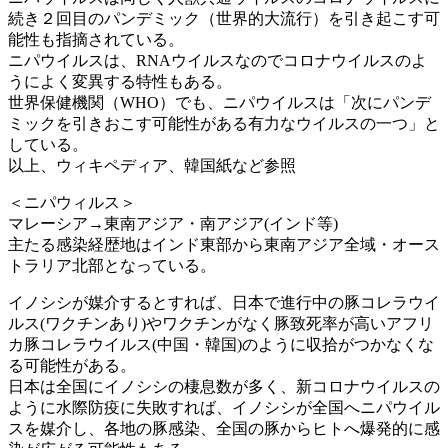
続き２回目のパンデミック（世界的大流行）を引き起こす可
能性も指摘されている。
ニパウイルスは、RNAウイルスなのでコロナウイルスのよ
うによく変異する特性もある。
世界保健機関（WHO）でも、ニパウイルスは「次にパンデ
ミックを引きおこす可能性がある有力なウイルスの一つ」と
している。
以上、ウィキペディア、韓国紙など参照
＜ニパウィルス＞
マレーシア→東南アジア・南アジア(インド等)
主たる感染経歴地はインド東部から東南アジア全域・オース
トラリア北部となっている。
イノシシが媒介するとすれば、日本で進行中の豚コレラウイ
ルス(ワクチンあり)やワクチンがなく豚致死率が高いアフリ
カ豚コレラウイルス(中国・韓国)のように収拾がつかなくな
る可能性がある。
日本は全国にイノシシの棲息数が多く、新コロナウイルスの
ように水際防疫に失敗すれば、イノシシが全国へニパウイル
スを媒介し、各地の豚感染、全国の豚からヒトへ爆発的に感